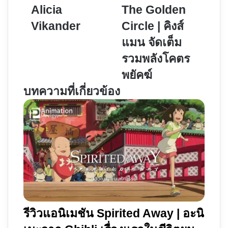
งาน
Kingsman
Alicia
The Golden
ที่
The
Vikander
Circle | คิงส์
น่า
Golden
จดจำ
Circle
แมน จัดเต็ม
จาก
|
รวมพลังโคตร
Alicia
คิง
พยัคฆ์
Vikander
ส์
บทความที่เกี่ยวข้อง
แมน
จัด
เต็ม
รวม
พลัง
โคตร
พยัคฆ์
รีวิวแอนิเมชัน Spirited Away | อะนิ