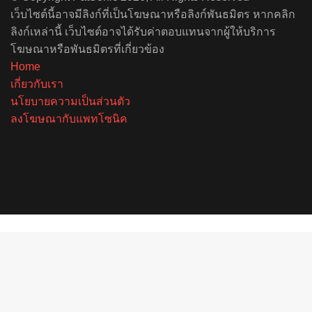
เว็บไซต์นี้อาจมีลิงก์ที่เป็นโฆษณาหรือลิงก์พันธมิตร หากคลิก
ลิงก์เหล่านี้ เว็บไซต์อาจได้รับค่าตอบแทนจากผู้ให้บริการ
โฆษณาหรือพันธมิตรที่เกี่ยวข้อง
Home
เกี่ยวกับเรา
นโยบายความเป็นส่วนตัว
ลงโฆษณากับแพทโซนิค
Facebook
X
YouTube
Instagram
Spotify
Back
to
top
button