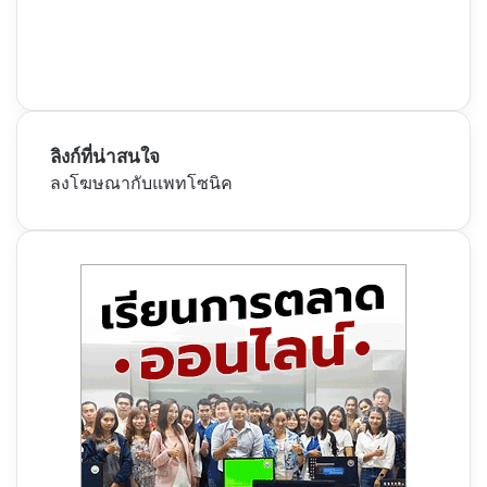
ลิงก์ที่น่าสนใจ
ลงโฆษณากับแพทโซนิค