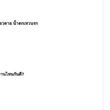
เดียวดาย น้ำตกเหวนรก
 งานไหนกันดี?