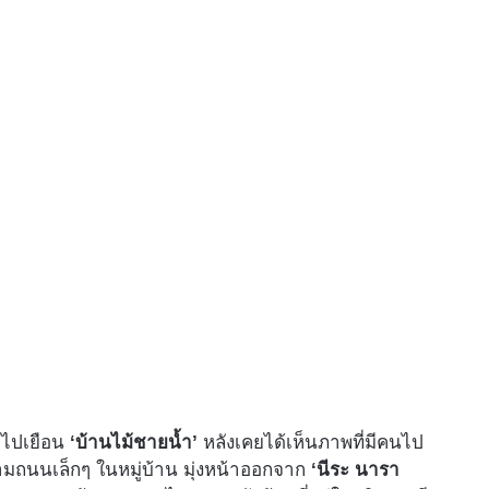
จะไปเยือน
‘บ้านไม้ชายน้ำ’
หลังเคยได้เห็นภาพที่มีคนไป
ามถนนเล็กๆ ในหมู่บ้าน มุ่งหน้าออกจาก
‘นีระ นารา