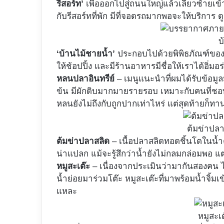
รีสอร์ท’
เพื่อออกไปสู่ถนนใหญ่แล้วเลี้ยวซ้ายเ
กับรีสอร์ทที่พัก มีที่จอดรถมากพอจะให้บริการ ดู
บ
‘บ้านไม้ชายน้ำ’
ประกอบไปด้วยพิพิธภัณฑ์ของเ
ให้ช้อปปิ้ง และมีร้านอาหารมีชื่อให้เราได้อิ่มอร่อย
หลนปลาอินทรีย์
– เมนูแนะนำที่ผมได้รับข้อมูลม
ข้น มีผักดิบมากมายรายรอบ เหมาะกับคนที่ชอบก
หลนยังไม่ถึงกับถูกปากเท่าไหร่ แต่สุดท้ายก็ทา
ต้มข่าปลา
ต้มข่าปลาสลิด
– เนื้อปลาสลิดทอดชิ้นโตในน้ำต
น่าแปลก แม้จะรู้สึกว่าน้ำยังไม่กลมกล่อมพอ แ
หมูสะเต๊ะ
– เนื่องจากประเมินว่ามากันสองคน ไม
น้ำย่อยมาร่วมโต๊ะ หมูสะเต๊ะที่มาพร้อมน้ำจิ้มเ
แหละ
หมูสะเต