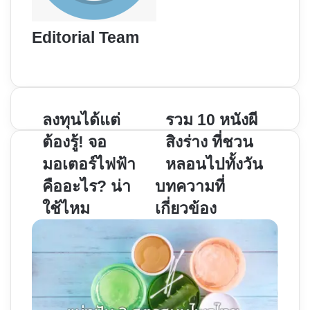
Editorial Team
Website
ลงทุน
ลงทุนได้แต่
รวม
รวม 10 หนังผี
ได้
10
ต้องรู้! จอ
สิงร่าง ที่ชวน
แต่
หนัง
มอเตอร์ไฟฟ้า
หลอนไปทั้งวัน
ต้อง
ผี
คืออะไร? น่า
บทความที่
รู้!
สิง
จอ
ร่าง
ใช้ไหม
เกี่ยวข้อง
มอเตอร์
ที่
ไฟฟ้า
ชวน
คือ
หลอน
อะไร?
ไป
น่า
ทั้ง
ใช้
วัน