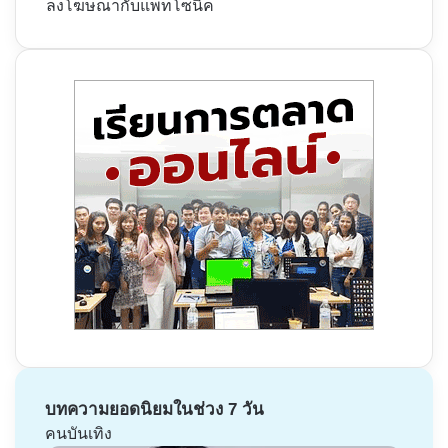
ลงโฆษณากับแพทโซนิค
บทความยอดนิยมในช่วง 7 วัน
คนบันเทิง