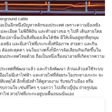
erground cable
ป็นอีกหนึ่งปัญหาหลักของประเทศ เพราะความยิ่งเหยิง
่ละเอียด ไม่พิถีพิถัน และทำอย่างขอ ๆ ไปที เดินสายโดย
่านั้นเป็นสิ่งที่มองเห็นได้ชัด มีให้เห็นอยู่ทุกที่ทุกมุม
ุ่งเหยิง และมีเสาไฟที่เกะกะทั้งทันียภาพ สายตา และกิน
็น ต้องสะดุดตา จนในบางครั้งก็มีการล้อเลียนกันเกิดขึ้นใน
ยนประเทศไทยด้วย ถือเป็นหนึ่งเรื่องน่าอายที่เกิดจากความ
ั้งประเทศที่พัฒนาแล้ว และกำลังพัฒนา ล้วนแล้วแต่ใช้ระบบ
านเมืองไม่มีเสาไฟฟ้า และสายไฟที่ห้อยระโยงระยางเกะกะ จะ
ิเหตุได้ อีกทั้งยังทำให้ดูสวยงาม รับชมวิวเมือง หรือ
วนใจ เช่นที่ใคร ๆ บอกว่า ไปเที่ยวญี่ปุ่น ถ่ายรูปมุม
สาไฟ สายไฟที่เกะกะอยู่บนพื้นถนนนั่นเอง