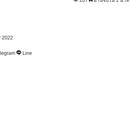
207
อ่านจบใน 1 นาที
r 2022
legram
Line