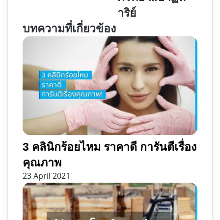
ออก
|
าริย์
สู่
เที่ยง
ชนบท...
คืน
บทความที่เกี่ยวข้อง
มี
มิสซา
เรื่อง
ศรัทธา..ปาฏิหาริย์
ไหน
กัน
บ้าง
นะ?
3 คลินิกร้อยไหม ราคาดี การันตีเรื่อง
คุณภาพ
23 April 2021