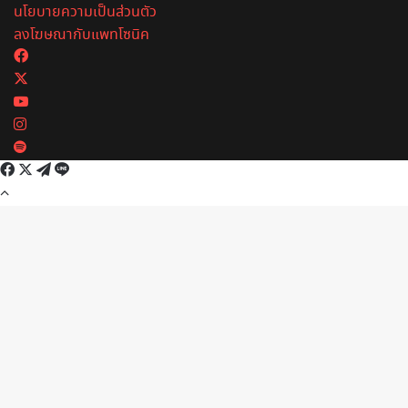
นโยบายความเป็นส่วนตัว
ลงโฆษณากับแพทโซนิค
Facebook
X
YouTube
Instagram
Spotify
Facebook
X
Telegram
Line
Back
to
top
button