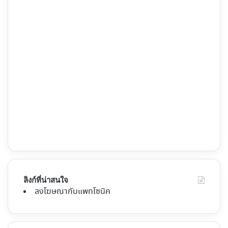
ลิงก์ที่น่าสนใจ
ลงโฆษณากับแพทโซนิค