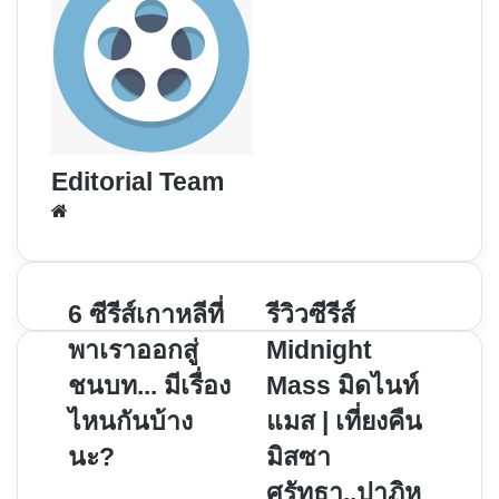
Editorial Team
Website
6
รีวิว
6 ซีรีส์เกาหลีที่
รีวิวซีรีส์
ซี
ซี
พาเราออกสู่
Midnight
รีส์
รีส์
ชนบท... มีเรื่อง
Mass มิดไนท์
เกาหลี
Midnight
ไหนกันบ้าง
แมส | เที่ยงคืน
ที่
Mass
พา
มิดไนท์
นะ?
มิสซา
เรา
แมส
ศรัทธา..ปาฏิห