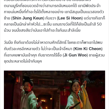
ตนามมูรึกที่ชอบอวดอ้างว่าสามารถจับหมอกได้ เขามีพัดประจำ
กายเล่มหนึ่งที่ทำอะไรได้ตั้งหลายอย่าง เขามีสมุนเป็นแมวสองตัว
ซ้าย (
) กับขวา (
) แต่บางทีเขาก็
Shin Jung Keun
Lee Si Hoon
กลายเป็นนักล่าค่าหัวไป…ซะงั้น แถมรางวัลที่ได้ก็ยังเป็นลำสี 50
ม้วน จนนั่งสงสัยว่ามันเอาไปทำอะไรกันนะสำลีเนี่ย
วันนึง ถึงทีเขาต้องไล่ล่าหาดาบศักดิ์สิทธิ์ โชคชะตาก็พาเขาไปพบ
กับตัวละครอีกหลายตัว ไม่ว่าจะเป็นเจ้าอึหมา (
)
Kim Ki Cheon
ที่เขาเคยพามันเข้าคุก กับฆาตกรไร้ชื่อ (
) ชายผู้สวม
Ji Gun Woo
ชุดประหลาดไม่เข้ากับยุค