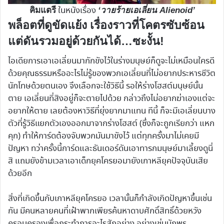
ในหนังเรื่อง
คิมแตรี
‘วายร้ายเอเลี่ยน Alienoid’
พล็อตที่ดูขัดแย้ง เรื่องราวที่โคตรซับซ้อน
แต่ดันรวมอยู่ด้วยกันได้…ซะงั้น!
ไอเดียการเอาเอเลี่ยนมากักขังไว้ในร่างมนุษย์ก็ดูจะไม่เหมือนใครดี
ด้วยคุณธรรมหรืออะไรไม่รู้ของพวกเอเลี่ยนที่ไม่อยากประหารชีวิต
นักโทษด้วยตนเอง จึงเลือกจะใช้วิธีนี้ รอให้ร่างโฮสต์มนุษย์นั้น
ตาย เอเลี่ยนที่สิงอยู่ก็จะตายไปด้วย กล่าวถึงไม่อยากฆ่าเองแต่จะ
อยากให้ตาย เลยต้องหาวิธีที่ยุ่งยากมาแทน ทีนี้ ก็จะมีเอเลี่ยนบาง
ตัวที่รู้วิธีแยกตัวเองออกมาจากร่างโฮสต์ (ซึ่งก็จะถูกเรียกว่า แหก
คุก) ทำให้การ์ดต้องจับพวกมันมาขังไว้ แต่ทุกครั้งมาไม่เคยมี
ปัญหา ทว่าครั้งนี้การ์ดและธันเดอร์ดันเอาทารกมนุษย์มาเลี้ยงดูนี่
สิ แถมยังข้ามเวลาเอาเด็กยุคโครยอมายังเกาหลียุคปัจจุบันเสีย
ด้วยอีก
สิ่งที่เกิดขึ้นกับเกาหลียุคโครยอ เวลานั้นก็กำลังเกิดปัญหาขึ้นเช่น
กัน มีคนหลายคนที่เฝ้าพากเพียรค้นหาดาบศักดิ์สิทธิ์ด้วยหวัง
ครอบครองเพื่อกระทำการอะไรสักอย่าง อย่างเช่นนักพร