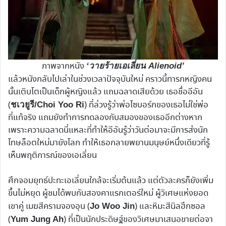
ภาพจากหนัง
‘วายร้ายเอเลี่ยน Alienoid’
แล้วหนังกลับไปเล่าในช่วงเวลาปัจจุบันใหม่ คราวนี้ทารกหญิงคน
นั้นเติบโตเป็นเด็กผู้หญิงแล้ว แถมฉลาดเสียด้วย เธอชื่ออีอัน
(
) ที่ล่วงรู้ว่าพ่อไซบอร์กของเธอไม่ใช่พ่อ
ชเวยูรี/Choi Yoo Ri
ที่แท้จริง แถมยังทำการทดลองกับสมองของเธออีกต่างหาก
เพราะความฉลาดนี่แหละที่ทำให้อีอันรู้ว่าวันต่อมาจะมีการส่งนัก
โทษล็อตใหม่มายังโลก ทำให้เธอกลายพยานมนุษย์หนึ่งเดียวที่รู้
เห็นพฤติการณ์ของเอเลี่ยน
ศึกจอมยุทธ์ปะทะเอเลี่ยนใกล้จะเริ่มต้นแล้ว แต่ตัวละครก็ยังเพิ่ม
ขึ้นไม่หยุด ผู้ชมได้พบกับสองคาแรกเตอร์ใหม่ ผู้วิเศษแห่งยอด
เขาคู่ เมฆสีครามจองอุน (
) และหิมะสีนิลฮึกซอล
Jo Woo Jin
(
) ที่เป็นนักประดิษฐ์ของวิเศษมาเสนอขายต่อจา
Yum Jung Ah