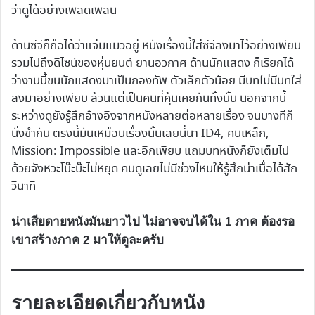
ว่าดูได้อย่างเพลิดเพลิน
ด้านซีจีก็ถือได้ว่าแจ่มแมวอยู่ หนังเรื่องนี้ใส่ซีจีลงมาไว้อย่างเพียบ
รวมไปถึงดีไซน์ของหุ่นยนต์ ยานอวกาศ ด้านนักแสดง ก็เรียกได้
ว่างานนี้ขนนักแสดงมาเป็นกองทัพ ตัวเล็กตัวน้อย มีบทไม่มีบทใส่
ลงมาอย่างเพียบ ล้วนแต่เป็นคนที่คุ้นเคยกันทั้งนั้น นอกจากนี้
ระหว่างดูยังรู้สึกอ้างอิงจากหนังหลายต่อหลายเรื่อง จนบางทีก็
นั่งขำกัน ตรงนี้มันเหมือนเรื่องนั้นเลยนี่นา ID4, คนเหล็ก,
Mission: Impossible และอีกเพียบ แถมบทหนังก็ยังเต็มไป
ด้วยจังหวะโบ๊ะบ๊ะไม่หยุด คนดูเลยไม่มีช่วงไหนให้รู้สึกน่าเบื่อได้สัก
วินาที
น่าเสียดายหนังมันยาวไป ไม่อาจจบได้ใน 1 ภาค ต้องรอ
เขาสร้างภาค 2 มาให้ดูละครับ
รายละเอียดเกี่ยวกับหนัง