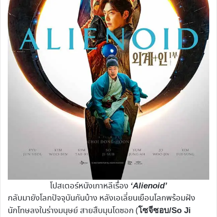
โปสเตอร์หนังเกาหลีเรื่อง
‘Alienoid’
กลับมายังโลกปัจจุบันกันบ้าง หลังเอเลี่ยนเยือนโลกพร้อมฝัง
นักโทษลงในร่างมนุษย์ สายสืบมุนโดซอก (
โซจีซอบ/So Ji