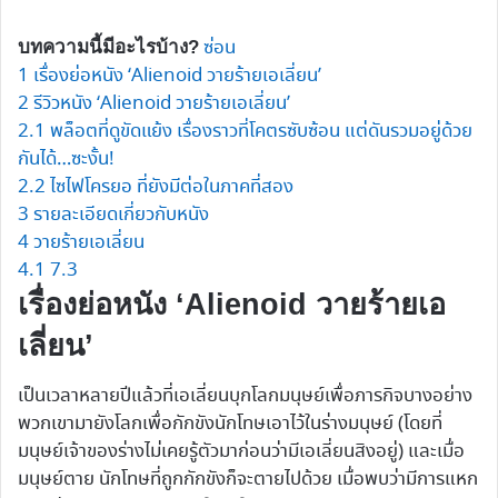
ซ่อน
บทความนี้มีอะไรบ้าง?
1
เรื่องย่อหนัง ‘Alienoid วายร้ายเอเลี่ยน’
2
รีวิวหนัง ‘Alienoid วายร้ายเอเลี่ยน’
2.1
พล็อตที่ดูขัดแย้ง เรื่องราวที่โคตรซับซ้อน แต่ดันรวมอยู่ด้วย
กันได้…ซะงั้น!
2.2
ไซไฟโครยอ ที่ยังมีต่อในภาคที่สอง
3
รายละเอียดเกี่ยวกับหนัง
4
วายร้ายเอเลี่ยน
4.1
7.3
เรื่องย่อหนัง ‘Alienoid วายร้ายเอ
เลี่ยน’
เป็นเวลาหลายปีแล้วที่เอเลี่ยนบุกโลกมนุษย์เพื่อภารกิจบางอย่าง
พวกเขามายังโลกเพื่อกักขังนักโทษเอาไว้ในร่างมนุษย์ (โดยที่
มนุษย์เจ้าของร่างไม่เคยรู้ตัวมาก่อนว่ามีเอเลี่ยนสิงอยู่) และเมื่อ
มนุษย์ตาย นักโทษที่ถูกกักขังก็จะตายไปด้วย เมื่อพบว่ามีการแหก