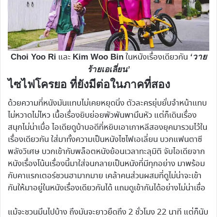
และ
ในหนังเรื่องเดียวกัน
Choi Yoo Ri
Kim Woo Bin
‘วาย
ร้ายเอเลี่ยน’
ไซไฟโครยอ ที่ยังมีต่อในภาคที่สอง
ด้วยความที่หนังมันแทบไม่เคยหยุดนิ่ง ตัวละครยุ่บยั่บจำหน้าแทบ
ไม่หวาดไม่ไหว เนื้อเรื่องยิบย่อยพัวพันพามึนหัว แต่ก็เดินเรื่อง
สนุกไม่น่าเบื่อ ไอเดียดูบ้าบอดีที่หยิบเอาเกาหลีสองยุคมารวมไว้ใน
เรื่องเดียวกัน ใส่มาทั้งความเป็นหนังไซไฟเอเลี่ยน บวกแฟนตาซี
พลังวิเศษ บวกเข้ากับพล็อตหนังย้อนเวลาทะลุมิติ จับไอเดียจาก
หนังเรื่องโน้นเรื่องนี้มาใส่จนกลายเป็นหนังที่มีทุกอย่าง มาพร้อม
กับคาแรกเตอร์ชวนฮามากมาย เคล้าคนส่วนผสมที่ดูไม่น่าจะเข้า
กันให้มาอยู่ในหนังเรื่องเดียวกันได้ แถมดูเข้ากันได้อย่างไม่น่าเชื่อ
แม้จะชวนมึนไปบ้าง ถึงมันจะยาวยืดถึง 2 ชั่วโมง 22 นาที แต่ก็นับ