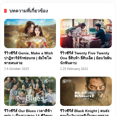
ฉบับ
เร่งรัด
บทความที่เกี่ยวข้อง
|
ติวเตอร์
กับ
แม่ค้า
เครื่อง
เคียง
รีวิวซีรีส์ Genie, Make a Wish
รีวิวซีรีส์ Twenty Five Twenty
ปาฏิหาริย์รักซ่อนกล | ยัยไซโค
One ยี่สิบห้า ยี่สิบเอ็ด | ย้อนวัยฝัน
พาธคนสวย
นักฟันดาบ
6 October 2025
25 February 2022
รีวิวซีรีส์ Our Blues เวลาสีฟ้า
รีวิวซีรีส์ Black Knight | คนส่ง
หม่น | เรื่องราวของ 14 ชีวิตบน
ของในวันเกาหลีเป็นทะเลทราย