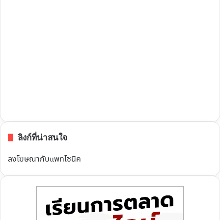
ลิงก์ที่น่าสนใจ
ลงโฆษณากับแพทโซนิค