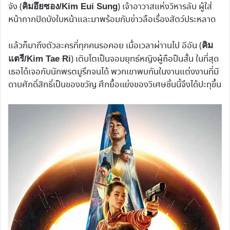
จัง (
) เจ้าอาวาสแห่งวิหารลับ ผู้ใส่
คิมอึยซอง/Kim Eui Sung
หน้ากากปิดบังใบหน้าและมาพร้อมกับข่าวลือเรื่องสัตว์ประหลาด
แล้วก็มาถึงตัวละครที่ทุกคนรอคอย เมื่อเวลาผ่าานไป อีอัน (
คิม
) เติบโตเป็นจอมยุทธ์หญิงผู้ถือปืนสั้น ในที่สุด
แตรี/Kim Tae Ri
เธอได้เจอกับนักพรตมูรึกจนได้ พวกเขาพบกันในงานแต่งงานที่มี
ดาบศักดิ์สิทธิ์เป็นของขวัญ ศึกยื้อแย่งของวิเศษชิ้นนี้จึงได้ปะทุขึ้น