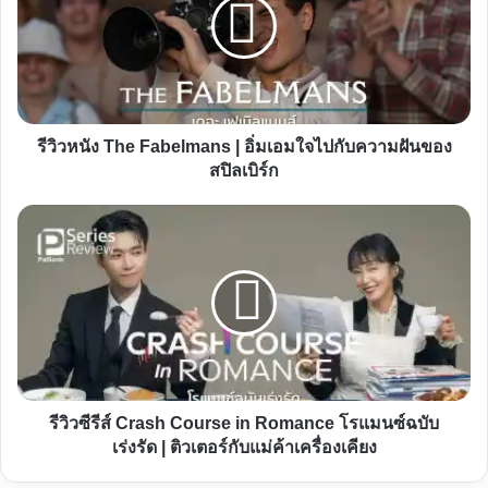
Fabelmans
|
อิ่ม
เอม
ใจ
รีวิวหนัง The Fabelmans | อิ่มเอมใจไปกับความฝันของ
ไป
สปิลเบิร์ก
กับ
ความ
รีวิว
ฝัน
ซี
ของ
รีส์
สปิล
Crash
เบิร์ก
Course
in
Romance
โร
รีวิวซีรีส์ Crash Course in Romance โรแมนซ์ฉบับ
แมน
เร่งรัด | ติวเตอร์กับแม่ค้าเครื่องเคียง
ซ์