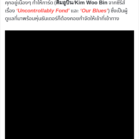
คุกอยู่เนืองๆ ทำให้การ์ด (
/
จากซีรีส์
คิมอูบิน
Kim Woo Bin
เรื่อง
และ
) ซึ่งเป็นผู้
‘Uncontrollably Fond’
‘Our Blues’
ดูแลที่มาพร้อมหุ่นธันเดอร์ก็ต้องคอยกำจัดให้เข้าที่เข้าทาง