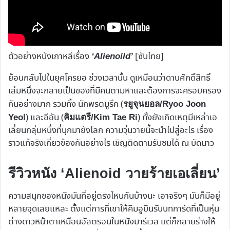
ตัวอย่างหนังเกาหลีเรื่อง
[ซับไทย]
‘Alienoild’
ย้อนกลับไปในยุคโครยอ ช่วงเวลานั้น ดูเหมือนว่าดาบศักดิ์สิทธิ์
เล่มหนึ่งจะกลายเป็นของที่มีคนตามหาและต้องการจะครอบครอง
กันอย่างมาก รวมทั้ง นักพรตมูรึก (
รยูจุนยอล/Ryoo Joon
) และอีอัน (
) ทั้งยังเกิดเหตุมีเหล่าเอ
Yeol
คิมแตรี/Kim Tae Ri
เลี่ยนกลุ่มหนึ่งที่บุกมายังโลก ความวุ่นวายนี้จะนำไปสู่อะไร เรื่อง
ราวแท้จริงเกี่ยวข้องกันอย่างไร เชิญติดตามรับชมได้ ณ บัดนาว
รีวิวหนัง ‘Alienoid วายร้ายเอเลี่ยน’
ความสนุกของหนังมันที่อยู่ตรงไหนกันบ้างนะ เอาจริงๆ มันก็มีอยู่
หลายจุดเลยแหละ ตั้งแต่การที่เขาให้คิมอูบินรับบทการ์ดที่เป็นหุ่น
ต่างดาวหน้าตาเหมือนอัลตรอนในหนังมาร์เวล แต่ก็กลายร่างให้