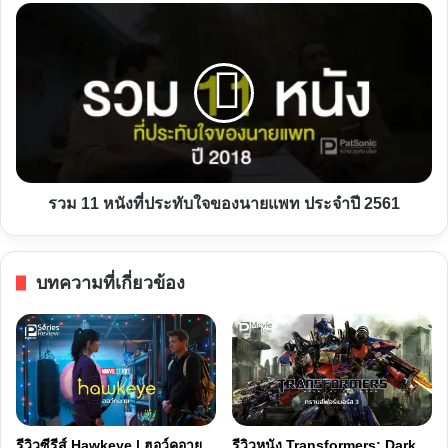
ใกล้
รวม
ตับ
11
อ่อน
หนัง
|
ที่
ตับ
ประทับ
อ่อน
ใจ
เวอร์ชั่น
ของ
อะ
นาย
รวม 11 หนังที่ประทับใจของนายแพท ประจำปี 2561
นิ
แพท
เมะ
ประจำ
ปี
บทความที่เกี่ยวข้อง
2561
รีวิวซีรีส์ Hawkeye | ฮอว์คอาย
รีวิวหนัง Transformers: Dark