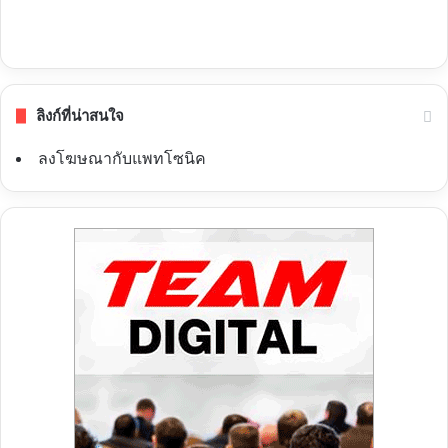
ลิงก์ที่น่าสนใจ
ลงโฆษณากับแพทโซนิค