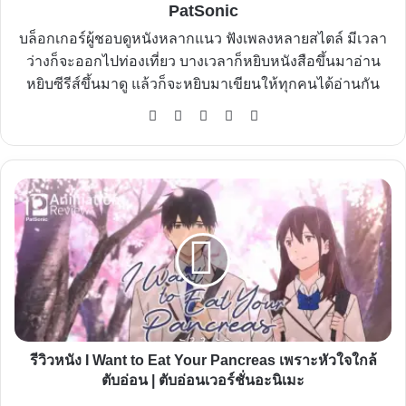
PatSonic
บล็อกเกอร์ผู้ชอบดูหนังหลากแนว ฟังเพลงหลายสไตล์ มีเวลา
ว่างก็จะออกไปท่องเที่ยว บางเวลาก็หยิบหนังสือขึ้นมาอ่าน
หยิบซีรีส์ขึ้นมาดู แล้วก็จะหยิบมาเขียนให้ทุกคนได้อ่านกัน
Website
Facebook
X
YouTube
Instagram
รีวิว
หนัง
I
Want
to
Eat
Your
Pancreas
รีวิวหนัง I Want to Eat Your Pancreas เพราะหัวใจใกล้
เพราะ
ตับอ่อน | ตับอ่อนเวอร์ชั่นอะนิเมะ
หัวใจ