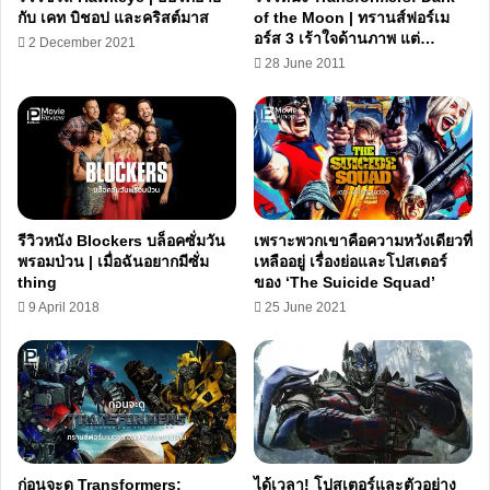
กับ เคท บิชอป และคริสต์มาส
of the Moon | ทรานส์ฟอร์เม
อร์ส 3 เร้าใจด้านภาพ แต่…
2 December 2021
28 June 2011
รีวิวหนัง Blockers บล็อคซั่มวัน
เพราะพวกเขาคือความหวังเดียวที่
พรอมป่วน | เมื่อฉันอยากมีซั่ม
เหลืออยู่ เรื่องย่อและโปสเตอร์
thing
ของ ‘The Suicide Squad’
9 April 2018
25 June 2021
ก่อนจะดู Transformers:
ได้เวลา! โปสเตอร์และตัวอย่าง