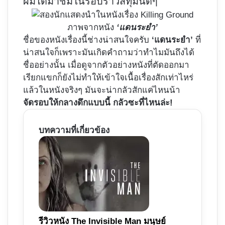
ผมได้มาชมในรอบราวสี่ทุ่มนิดๆ
ภาพจากหนัง
‘แดนระยำ’
ชื่อของหนังเรื่องนี้ช่างน่าสนใจครับ
‘แดนระยำ’
ที่
น่าสนใจก็เพราะมันเกิดคำถามว่าทำไมมันถึงได้
ชื่ออย่างนั้น เมื่อดูจากตัวอย่างหนังที่ตัดออกมา
เรียกแขกก็ยังไม่ทำให้เข้าใจเนื้อเรื่องสักเท่าไหร่
แล้วในหนังจริงๆ มันจะน่ากลัวสักแค่ไหนน้า
จัดรอบให้กลางดึกแบบนี้ กลัวซะที่ไหนล่ะ!
บทความที่เกี่ยวข้อง
รีวิวหนัง The Invisible Man มนุษย์