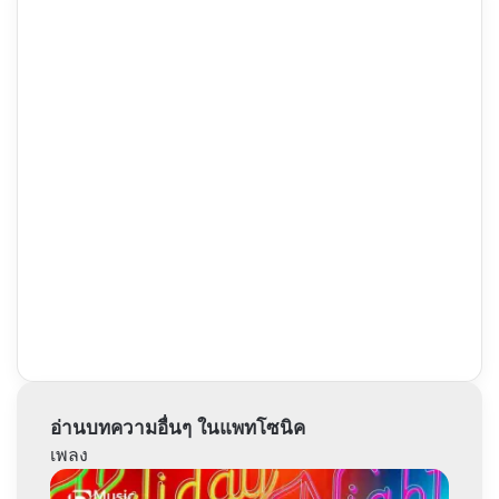
บ้าน
ถอย
แห่ง
|
อารมณ์
อังกฤษ
กระโดด
สกี
อ่านบทความอื่นๆ ในแพทโซนิค
เพลง