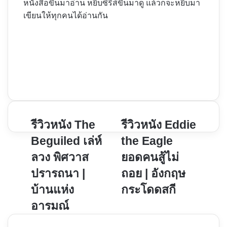
หนังสือขึ้นมาอ่าน หยิบซีรีส์ขึ้นมาดู แล้วก็จะหยิบมา
เขียนให้ทุกคนได้อ่านกัน
Website
Facebook
X
YouTube
Instagram
รีวิว
รีวิวหนัง The
รีวิว
รีวิวหนัง Eddie
หนัง
หนัง
Beguiled เล่ห์
the Eagle
The
Eddie
ลวง พิศวาส
ยอดคนสู้ไม่
Beguiled
the
ปรารถนา |
ถอย | อังกฤษ
เล่ห์
Eagle
ลวง
ยอด
บ้านแห่ง
กระโดดสกี
พิศวาส
คน
อารมณ์
ปรารถนา
สู้
|
ไม่