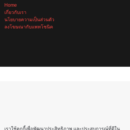
Home
เกี่ยวกับเรา
นโยบายความเป็นส่วนตัว
ลงโฆษณากับแพทโซนิค
Facebook
X
YouTube
Instagram
Spotify
Facebook
X
Telegram
Line
Back
to
top
button
เราใช้คุกกี้เพื่อพัฒนาประสิทธิภาพ และประสบการณ์ที่ดีใน