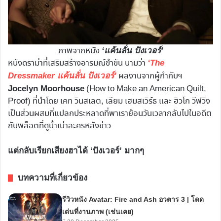
ภาพจากหนัง
‘แค้นลั่น ปังเวอร์’
หนังดราม่าที่เสริมสร้างอารมณ์ขำขัน นามว่า
‘The
ผลงานจากผู้กำกับฯ
Dressmaker แค้นลั่น ปังเวอร์’
(How to Make an American Quilt,
Jocelyn Moorhouse
Proof) ที่นำโดย เคท วินสเลต, เลียม เฮมสเวิร์ธ และ ฮิวโก วีฟวิง
เป็นส่วนผสมที่แปลกประหลาดที่พาเราย้อนวันเวลากลับไปในอดีต
กับพล็อตที่ดูน้ำเน่าละครหลังข่าว
แต่กลับเรียกเสียงฮาได้ ‘ปังเวอร์’ มากๆ
บทความที่เกี่ยวข้อง
รีวิวหนัง Avatar: Fire and Ash อวตาร 3 | โดด
เด่นที่งานภาพ​ (เช่นเคย)