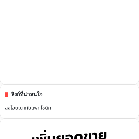
ลิงก์ที่น่าสนใจ
ลงโฆษณากับแพทโซนิค