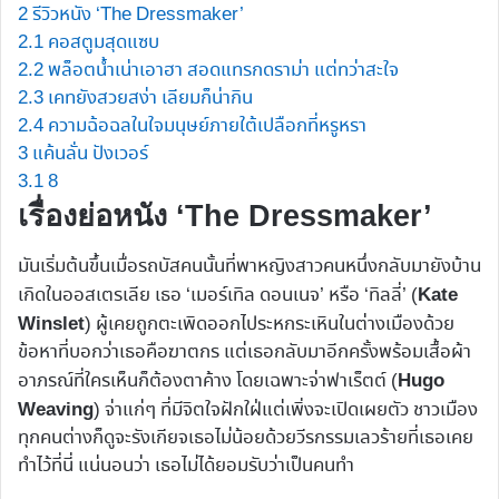
2
รีวิวหนัง ‘The Dressmaker’
2.1
คอสตูมสุดแซบ
2.2
พล็อตน้ำเน่าเอาฮา สอดแทรกดราม่า แต่ทว่าสะใจ
2.3
เคทยังสวยสง่า เลียมก็น่ากิน
2.4
ความฉ้อฉลในใจมนุษย์ภายใต้เปลือกที่หรูหรา
3
แค้นลั่น ปังเวอร์
3.1
8
เรื่องย่อหนัง ‘The Dressmaker’
มันเริ่มต้นขึ้นเมื่อรถบัสคนนั้นที่พาหญิงสาวคนหนึ่งกลับมายังบ้าน
เกิดในออสเตรเลีย เธอ ‘เมอร์เทิล ดอนเนจ’ หรือ ‘ทิลลี่’ (
Kate
) ผู้เคยถูกตะเพิดออกไประหกระเหินในต่างเมืองด้วย
Winslet
ข้อหาที่บอกว่าเธอคือฆาตกร แต่เธอกลับมาอีกครั้งพร้อมเสื้อผ้า
อาภรณ์ที่ใครเห็นก็ต้องตาค้าง โดยเฉพาะจ่าฟาเร็ตต์ (
Hugo
) จ่าแก่ๆ ที่มีจิตใจฝักใฝ่แต่เพิ่งจะเปิดเผยตัว ชาวเมือง
Weaving
ทุกคนต่างก็ดูจะรังเกียจเธอไม่น้อยด้วยวีรกรรมเลวร้ายที่เธอเคย
ทำไว้ที่นี่ แน่นอนว่า เธอไม่ได้ยอมรับว่าเป็นคนทำ