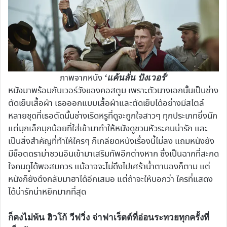
ภาพจากหนัง
‘แค้นลั่น ปังเวอร์’
หนังมาพร้อมกับเวอร์วังของคอสตูม เพราะตัวนางเอกนั้นเป็นช่าง
ตัดเย็บเสื้อผ้า เธอออกแบบเสื้อผ้าและตัดเย็บได้อย่างมีสไตล์
หลายชุดที่เธอตัดนั้นช่างเริดหรูที่ดูจะถูกใจสาวๆ ทุกประเภทยิ่งนัก
แต่มุกเล็กมุกน้อยที่ใส่เข้ามาทำให้หนังดูชวนหัวระคนน่ารัก และ
เป็นสิ่งสำคัญที่ทำให้ใครๆ ก็เกลียดหนังเรื่องนี้ไม่ลง แถมหนังยัง
มีช็อตดราม่าชวนอินเข้ามาเสริมทัพอีกต่างหาก ซึ่งเป็นฉากที่สะกด
ใจคนดูได้พอสมควร แม้อาจจะไม่ดึงไปเศร้าน้ำตานองก็ตาม แต่
หนังก็ยังดึงกลับมาฮาได้อีกเสมอ แต่ถ้าจะให้บอกว่า ใครที่แสดง
ได้น่ารักน่าหยิกมากที่สุด
ก็คงไม่พ้น ฮิวโก้ วีฟวิ่ง จ่าฟาเร็ตต์ที่อ่อนระทวยทุกครั้งที่