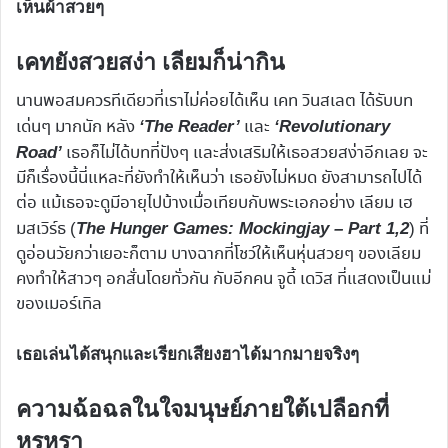
เห็นผ้าสวยๆ
เคทยังสวยสง่า เลียมก็น่ากิน
นานพอสมควรทีเดียวที่เราไม่ค่อยได้เห็น เคท วินสเลต ได้รับบท
เด่นๆ มากนัก หลัง
และ
‘The Reader’
‘Revolutionary
เธอก็ไม่ได้บทที่ปังๆ และส่งเสริมให้เธอสวยสง่าอีกเลย จะ
Road’
มีก็เรื่องนี้นี่แหละที่ยังทำให้เห็นว่า เธอยังไม่หมด ยังสามารถไปได้
ต่อ แม้เธอจะดูมีอายุไปบ้างเมื่อเทียบกับพระเอกอย่าง เลียม เฮ
มสเวิร์ธ (
) ที่
The Hunger Games: Mockingjay – Part 1,2
ดูอ่อนวัยกว่าเยอะก็ตาม บางฉากที่โชว์ให้เห็นหุ่นสวยๆ ของเลียม
คงทำให้สาวๆ อกสั่นโดยทั่วกัน กับอีกคน จูดี้ เดวิส ที่แสดงเป็นแม่
ของเมอร์เทิล
เธอเล่นได้สนุกและเรียกเสียงฮาได้มากมายจริงๆ
ความฉ้อฉลในใจมนุษย์ภายใต้เปลือกที่
หรูหรา