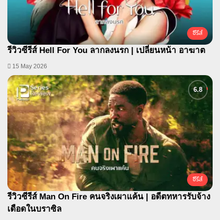
ซีรีส์
รีวิวซีรีส์ Hell For You ลากลงนรก | เปลี่ยนหน้า อาฆาต
15 May 2026
ซีรีส์
รีวิวซีรีส์ Man On Fire คนจริงเผาแค้น | อดีตทหารรับจ้าง
เดือดในบราซิล