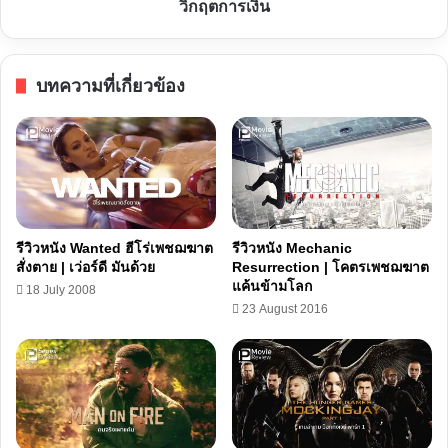
วิกฤตการเงิน
|
เล่า
แซ่
บทความที่เกี่ยวข้อง
บ
วิกฤต
การ
เงิน
รีวิวหนัง Wanted ฮีโร่เพชฌฆาต
รีวิวหนัง Mechanic
สั่งตาย | เว่อร์ดี มันด้วย
Resurrection | โคตรเพชฌฆาต
แค้นข้ามโลก
18 July 2008
23 August 2016