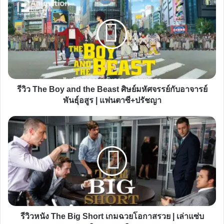
The
Boy
and
the
Beast
ศิษย์
มหัศจรรย์
รีวิว The Boy and the Beast ศิษย์มหัศจรรย์กับอาจารย์
กับ
พันธุ์อสูร | แฟนตาซี+ปรัชญา
อาจารย์
พันธุ์
รีวิว
อสูร
หนัง
|
The
แฟนตาซี+ปรัชญา
Big
Short
เกม
ฉวย
โอกาส
รีวิวหนัง The Big Short เกมฉวยโอกาสรวย | เล่าแซ่บ
รวย