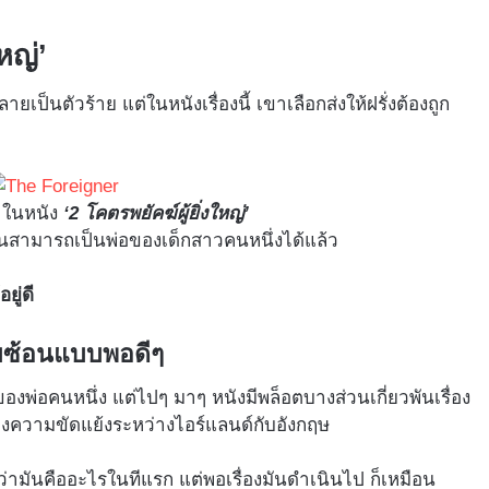
หญ่’
ยเป็นตัวร้าย แต่ในหนังเรื่องนี้ เขาเลือกส่งให้ฝรั่งต้องถูก
น ในหนัง
‘2 โคตรพยัคฆ์ผู้ยิ่งใหญ่’
สามารถเป็นพ่อของเด็กสาวคนหนึ่งได้แล้ว
ยู่ดี
ับซ้อนแบบพอดีๆ
งพ่อคนหนึ่ง แต่ไปๆ มาๆ หนังมีพล็อตบางส่วนเกี่ยวพันเรื่อง
องความขัดแย้งระหว่างไอร์แลนด์กับอังกฤษ
งว่ามันคืออะไรในทีแรก แต่พอเรื่องมันดำเนินไป ก็เหมือน