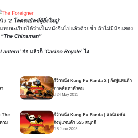
นัง
‘2 โคตรพยัคฆ์ผู้ยิ่งใหญ่’
จีน แทบจะเรียกได้ว่าเป็นหนังจีนไปแล้วด้วยซ้ำ ถ้าไม่มีนักแสดง
ย
“The Chinaman”
 Lantern’
อ่อ แล้วก็
‘Casino Royale’
ไง
รีวิวหนัง Kung Fu Panda 2 | กังฟูแพนด้า
จา
ภาคค้นหาตัวตน
24 May 2011
t The
รีวิวหนัง Kung Fu Panda | แอนิเมชัน
รตาม
กังฟูแพนด้า 555 สนุกดี
8 June 2008