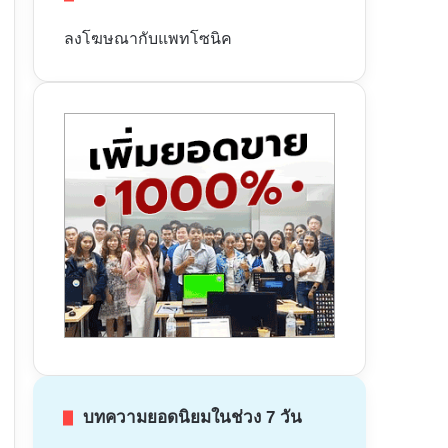
ลงโฆษณากับแพทโซนิค
บทความยอดนิยมในช่วง 7 วัน