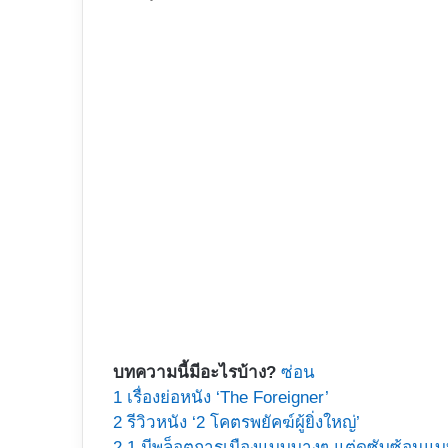
บทความนี้มีอะไรบ้าง?
ซ่อน
1
เรื่องย่อหนัง ‘The Foreigner’
2
รีวิวหนัง ‘2 โคตรพยัคฆ์ผู้ยิ่งใหญ่’
2.1
มีพล็อตการเมืองแบบบางๆ แต่ดูซับซ้อนแ