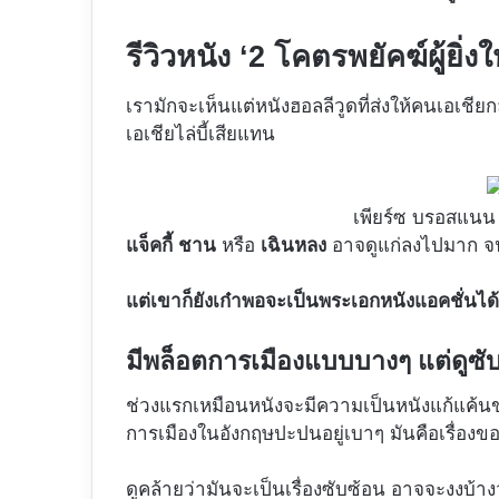
รีวิวหนัง ‘
2 โคตรพยัคฆ์ผู้ยิ่งใ
เรามักจะเห็นแต่หนังฮอลลีวูดที่ส่งให้คนเอเชียกลา
เอเชียไล่บี้เสียแทน
เพียร์ซ​ บรอสแน
แจ็คกี้ ชาน
หรือ
เฉินหลง
อาจดูแก่ลงไปมาก จน
แต่เขาก็ยังเก๋าพอจะเป็นพระเอกหนังแอคชั่นได้อ
มีพล็อตการเมืองแบบบางๆ แต่ดูซ
ช่วงแรกเหมือนหนังจะมีความเป็นหนังแก้แค้นขอ
การเมืองในอังกฤษปะปนอยู่เบาๆ มันคือเรื่องข
ดูคล้ายว่ามันจะเป็นเรื่องซับซ้อน อาจจะงงบ้า