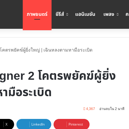
ภาพยนตร์
ซีรีส์
แอนิเมชัน
เพลง
ค
 โคตรพยัคฆ์ผู้ยิ่งใหญ่ | เฉินหลงตามหามือระเบิด
gner 2 โคตรพยัคฆ์ผู้ยิ่ง
ามือระเบิด
4,367
อ่านจบใน 2 นาที
X
LinkedIn
Pinterest