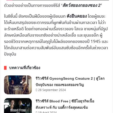
ตัวอย่างอย่างเป็นทางการของซีรีส์
‘สัตว์สยองกยองซอง 2’
ในซีซั่นนี้ ยังคงเป็นฝีมือของผู้เขียนบท
โดยผู้ชมจะ
คังอึนคยอง
ได้เห็นบทสรุปของชะตากรรมที่ผูกพันกันข้ามผ่านกาลเวลา ไม่ว่า
จะร้ายหรือดี โดยถ่ายทอดผ่านเรื่องราวของ โฮแจ ชายหนุ่มที่มีรูป
ลักษณ์เหมือนกับจางแทซังอย่างน่าเหลือเชื่อ และยุนแชอ๊ก ผู้
รอดชีวิตจากเหตุการณ์ในฤดูใบไม้ผลิของกยองซองปี 1945 และ
ได้กลับมาสานต่อความสัมพันธ์อันแสนซับซ้อนอีกครั้งในช่วงเวลา
ปัจจุบัน
บทความที่เกี่ยวข้อง
รีวิวซีรีส์ GyeongSeong Creature 2 | สู่โลก
ปัจจุบันของ กยองซองสยองขวัญ
28 September 2024
รีวิวซีรีส์ Blood Free | ซีอีโอธุรกิจเนื้อ
สังเคราะห์ กับ บอดี้การ์ดสุดคมเข้ม
19 April 2024