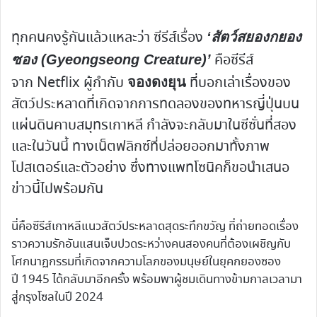
ทุกคนคงรู้กันแล้วแหละว่า ซีรีส์เรื่อง
‘สัตว์สยองกยอง
คือซีรีส์
ซอง (Gyeongseong Creature)’
จาก Netflix ผู้กำกับ
ที่บอกเล่าเรื่องของ
จองดงยุน
สัตว์ประหลาดที่เกิดจากการทดลองของทหารญี่ปุ่นบน
แผ่นดินคาบสมุทรเกาหลี กำลังจะกลับมาในซีซั่นที่สอง
และในวันนี้ ทางเน็ตฟลิกซ์ที่ปล่อยออกมาทั้งภาพ
โปสเตอร์และตัวอย่าง ซึ่งทางแพทโซนิคก็ขอนำเสนอ
ข่าวนี้ไปพร้อมกัน
นี่คือซีรีส์เกาหลีแนวสัตว์ประหลาดสุดระทึกขวัญ ที่ถ่ายทอดเรื่อง
ราวความรักอันแสนเจ็บปวดระหว่างคนสองคนที่ต้องเผชิญกับ
โศกนาฏกรรมที่เกิดจากความโลภของมนุษย์ในยุคกยองซอง
ปี 1945 ได้กลับมาอีกครั้ง พร้อมพาผู้ชมเดินทางข้ามกาลเวลามา
สู่กรุงโซลในปี 2024