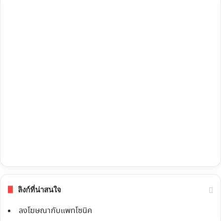
ลิงก์ที่น่าสนใจ
ลงโฆษณากับแพทโซนิค