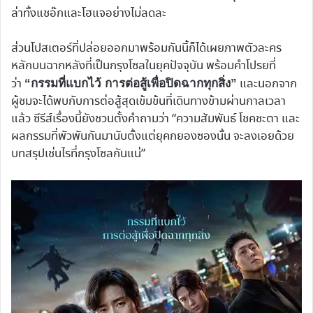
ล่าทั้งแชอ๊กและโฮแจอย่างไม่ลดละ
ส่วนโปสเตอร์ที่ปล่อยออกมาพร้อมกันนี้ก็ได้เผยภาพตัวละคร
หลักบนฉากหลังที่เป็นกรุงโซลในยุคปัจจุบัน พร้อมคำโปรยที่
ว่า
และนอกจาก
“กรรมที่แบกไว้ การต่อสู้เพื่อปิดฉากทุกสิ่ง”
ผู้ชมจะได้พบกับการต่อสู้สุดเข้มข้นที่เดินทางข้ามผ่านกาลเวลา
แล้ว ซีรีส์เรื่องนี้ยังชวนตั้งคำถามว่า “ความสัมพันธ์ โชคชะตา และ
ผลกรรมที่พัวพันกันมานับตั้งแต่ยุคกยองซองนั้น จะลงเอยด้วย
บทสรุปเช่นไรที่กรุงโซลกันแน่”