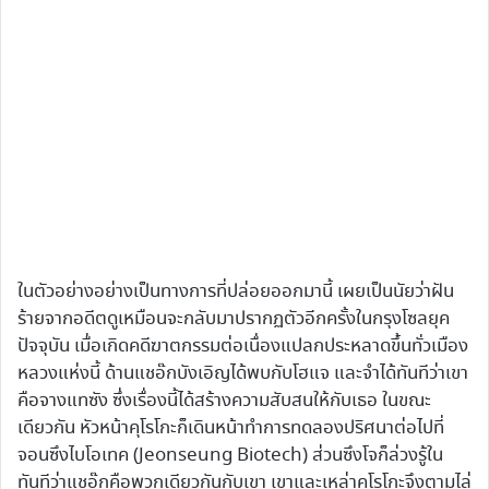
ในตัวอย่างอย่างเป็นทางการที่ปล่อยออกมานี้ เผยเป็นนัยว่าฝัน
ร้ายจากอดีตดูเหมือนจะกลับมาปรากฏตัวอีกครั้งในกรุงโซลยุค
ปัจจุบัน เมื่อเกิดคดีฆาตกรรมต่อเนื่องแปลกประหลาดขึ้นทั่วเมือง
หลวงแห่งนี้ ด้านแชอ๊กบังเอิญได้พบกับโฮแจ และจำได้ทันทีว่าเขา
คือจางแทซัง ซึ่งเรื่องนี้ได้สร้างความสับสนให้กับเธอ ในขณะ
เดียวกัน หัวหน้าคุโรโกะก็เดินหน้าทำการทดลองปริศนาต่อไปที่
จอนซึงไบโอเทค (Jeonseung Biotech) ส่วนซึงโจก็ล่วงรู้ใน
ทันทีว่าแชอ๊กคือพวกเดียวกันกับเขา เขาและเหล่าคุโรโกะจึงตามไล่