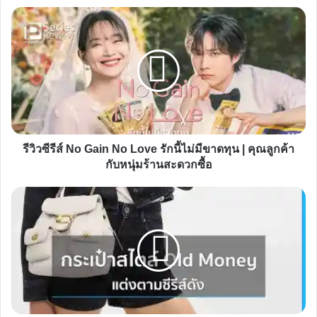
รีวิว
ซี
รีส์
No
Gain
No
Love
รัก
รีวิวซีรีส์ No Gain No Love รักนี้ไม่มีขาดทุน | คุณลูกค้า
นี้
กับหนุ่มร้านสะดวกซื้อ
ไม่มี
ขาดทุน
กระเป๋า
|
สไตล์
คุณ
Old
ลูกค้า
Money
กับ
แต่ง
หนุ่ม
ตาม
ร้าน
ซี
สะดวก