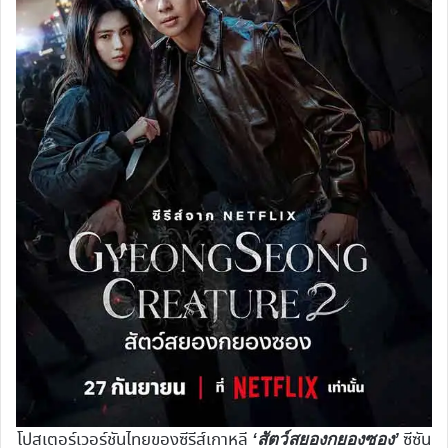
โปสเตอร์เวอร์ชันไทยของซีรีส์เกาหลี
ซีซัน
‘สัตว์สยองกยองซอง’