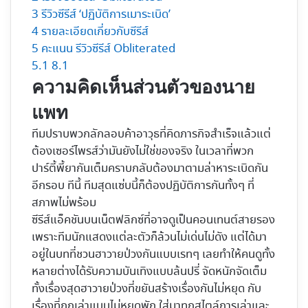
3
รีวิวซีรีส์ ‘ปฏิบัติการเมาระเบิด’
4
รายละเอียดเกี่ยวกับซีรีส์
5
คะแนน รีวิวซีรีส์ Obliterated
5.1
8.1
ความคิดเห็นส่วนตัวของนาย
แพท
ทีมปราบพวกลักลอบค้าอาวุธที่คิดภารกิจสำเร็จแล้วแต่
ต้องเซอร์ไพรส์ว่ามันยังไม่ใช่ของจริง ในเวลาที่พวก
ปาร์ตี้พี้ยากันเต็มคราบกลับต้องมาตามล่าหาระเบิดกัน
อีกรอบ ทีนี้ ทีมสุดแซ่บนี้ก็ต้องปฏิบัติการกันทั้งๆ ที่
สภาพไม่พร้อม
ซีรีส์แอ็คชันบนเน็ตฟลิกซ์ที่อาจดูเป็นคอนเทนต์สายรอง
เพราะทีมนักแสดงแต่ละตัวก็ล้วนไม่เด่นไม่ดัง แต่ได้มา
อยู่ในบทที่ชวนฮาวายป่วงกันแบบเรทๆ เลยทำให้คนดูทั้ง
หลายต่างได้รับความบันเทิงแบบล้นปรี่ จัดหนักจัดเต็ม
ทั้งเรื่องสุดฮาวายป่วงที่ขยันสร้างเรื่องกันไม่หยุด กับ
เรื่องที่ถูกเล่าแบบไม่หยุดพัก ใส่มาทุกสไตล์การเล่าและ