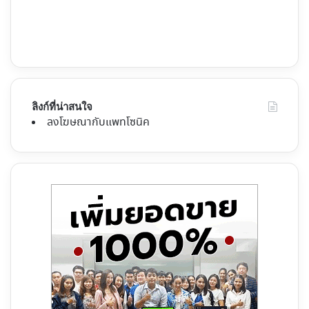
ลิงก์ที่น่าสนใจ
ลงโฆษณากับแพทโซนิค