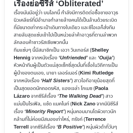
เรื่องย่อซีรีส์ ‘Obliterated’
เรื่องมันมีอยู่ว่า บนโลกนี้ กำลังมีการติดต่อซื้อขายอาวุธ
นิวเคลียร์ที่มีอำนาจทำลายล้างคนได้เป็นล้านด้วยระเบิด
ที่มีขนาดเท่ากระเป๋าเดินทางใบเดียว และซีไอเอก็ส่งทีม
สายลับสุดแซ่บเข้าไปเป็นหน่วยล่าค้าอาวุธที่ตามล่าพวก
ลักลอบค้าชาวรัสเซียพวกนั้น
ทีมแซ่บๆ นี้มีสมาชิกเป็น เอวา วินเทอร์ส (
Shelley
จากหนังเรื่อง
และ
)
Hennig
‘Unfriended’
‘Ouija’
หัวหน้าทีมผู้เป็นตัวแม่สุดเซ็กซี่สุดมั่นที่เชื่อในวิถีการเป็น
ผู้นำของตนเอง, มายา เลอร์เนอร์ (
Kimi Rutledge
จากหนังเรื่อง
) สาวไอทีอายุน้อยสุดที่
‘Half Sisters’
เป็นสุดยอดนักถอดรหัส, แองเจล่า โกเมซ (
Paola
จากซีรีส์เรื่อง
) สาว
Lázaro
‘The Walking Dead’
แม่นปืนไรเฟิล, แช้ด แมคไนท์ (
จากมินิซีรีส์
Nick Zano
เรื่อง
) หนุ่มคอมมานโดผิวขาวนัก
‘Minority Report’
กล้ามที่ไม่ค่อยมีสมองเท่าไหร่, ทรังก์ (
Terrence
จากซีรีส์เรื่อง
) หนุ่มผิวดำที่วันๆ
Terrell
‘B Positive’