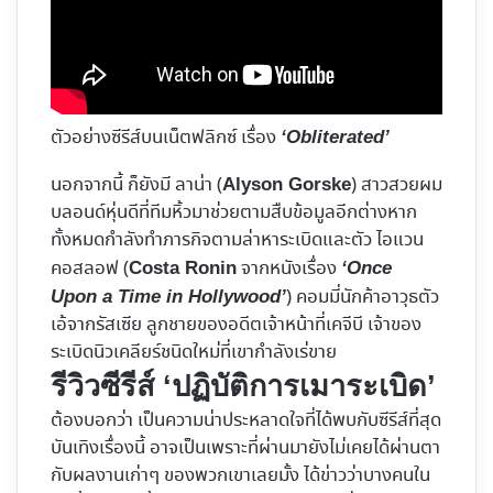
ตัวอย่างซีรีส์บนเน็ตฟลิกซ์ เรื่อง
‘Obliterated’
นอกจากนี้ ก็ยังมี ลาน่า (
) สาวสวยผม
Alyson Gorske
บลอนด์หุ่นดีที่ทีมหิ้วมาช่วยตามสืบข้อมูลอีกต่างหาก
ทั้งหมดกำลังทำภารกิจตามล่าหาระเบิดและตัว ไอแวน
คอสลอฟ (
จากหนังเรื่อง
Costa Ronin
‘Once
) คอมมี่นักค้าอาวุธตัว
Upon a Time in Hollywood’
เอ้จากรัสเซีย ลูกชายของอดีตเจ้าหน้าที่เคจีบี เจ้าของ
ระเบิดนิวเคลียร์ชนิดใหม่ที่เขากำลังเร่ขาย
รีวิวซีรีส์ ‘ปฏิบัติการเมาระเบิด’
ต้องบอกว่า เป็นความน่าประหลาดใจที่ได้พบกับซีรีส์ที่สุด
บันเทิงเรื่องนี้ อาจเป็นเพราะที่ผ่านมายังไม่เคยได้ผ่านตา
กับผลงานเก่าๆ ของพวกเขาเลยมั้ง ได้ข่าวว่าบางคนใน