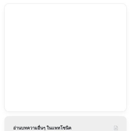
นรก
อยู่'
14
เพลง
ธันวา
ใหม่
นี้
จาก
ใน
Zweed
โรง
n’
ภาพยนตร์
Roll
อ่านบทความอื่นๆ ในแพทโซนิค