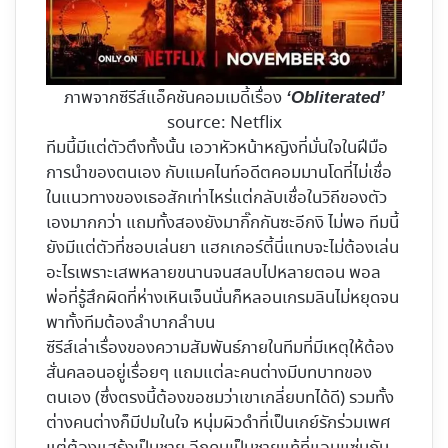
ภาพจากซีรีส์แอ็คชันคอมเมดี้เรื่อง
‘Obliterated’
source: Netflix
ทีมนี้มีแต่ตัวตึงทั้งนั้น เอวาหัวหน้าหญิงที่มั่นใจในฝีมือ
การนำของตนเอง กับแมคไนท์อดีตคอมมานโดที่ไม่เชื่อ
ในแนวทางของเธอสักเท่าไหร่แต่กลับเชื่อในวิถีของตัว
เองมากกว่า แถมทั้งสองยังมากิ๊กกันซะอีกงิ ไม่พอ ทีมนี้
ยังมีแต่ตัวที่ชอบเล่นยา แฮกเกอร์ตี้นี่แทบจะไม่ต้องเล่น
อะไรเพราะเสพหลายขนานจนสลบไปหลายตอน พอล
พ่อที่รู้สึกผิดที่ห่างเหินเจ็นนั่นก็หลอนเกรมลินไม่หยุดจน
พาทั้งทีมต้องลำบากลำบน
ซีรีส์เล่าเรื่องของความสัมพันธ์ภายในทีมที่มีเหตุให้ต้อง
สั่นคลอนอยู่เรื่อยๆ แถมแต่ละคนต่างมีบทบาทของ
ตนเอง (ซึ่งตรงนี้ต้องขอชมว่าเขาเกลี่ยบทได้ดี) รวมทั้ง
ต่างคนต่างก็มีปมในใจ หนุ่มผิวดำที่เป็นเกย์รักร่วมเพศ