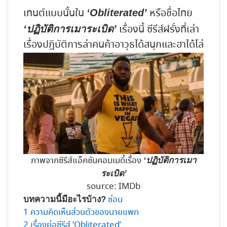
เทนต์แบบนั้นใน
หรือชื่อไทย
‘Obliterated’
เรื่องนี้ ซีรีส์ฝรั่งที่เล่า
‘ปฏิบัติการเมาระเบิด’
เรื่องปฏิบัติการล่าคนค้าอาวุธได้สนุกและฮาได้โล่
ภาพจากซีรีส์แอ็คชันคอมเมดี้เรื่อง
‘ปฏิบัติการเมา
ระเบิด’
source: IMDb
ซ่อน
บทความนี้มีอะไรบ้าง?
1
ความคิดเห็นส่วนตัวของนายแพท
2
เรื่องย่อซีรีส์ ‘Obliterated’