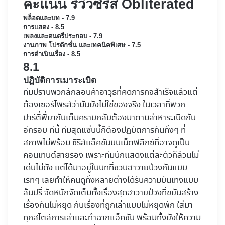
คะแนน รีวิวซีรีส์ Obliterated
พล็อตและบท - 7.9
การแสดง - 8.5
เพลงและดนตรีประกอบ - 7.9
งานภาพ โปรดักชั่น และเทคนิคพิเศษ - 7.5
การดำเนินเรื่อง - 8.5
8.1
ปฏิบัติการเมาระเบิด
ทีมปราบพวกลักลอบค้าอาวุธที่คิดภารกิจสำเร็จแล้วแต่
ต้องเซอร์ไพรส์ว่ามันยังไม่ใช่ของจริง ในเวลาที่พวก
ปาร์ตี้พี้ยากันเต็มคราบกลับต้องมาตามล่าหาระเบิดกัน
อีกรอบ ทีนี้ ทีมสุดแซ่บนี้ก็ต้องปฏิบัติการกันทั้งๆ ที่
สภาพไม่พร้อม ซีรีส์แอ็คชันบนเน็ตฟลิกซ์ที่อาจดูเป็น
คอนเทนต์สายรอง เพราะทีมนักแสดงแต่ละตัวก็ล้วนไม่
เด่นไม่ดัง แต่ได้มาอยู่ในบทที่ชวนฮาวายป่วงกันแบบ
เรทๆ เลยทำให้คนดูทั้งหลายต่างได้รับความบันเทิงแบบ
ล้นปรี่ จัดหนักจัดเต็มทั้งเรื่องสุดฮาวายป่วงที่ขยันสร้าง
เรื่องกันไม่หยุด กับเรื่องที่ถูกเล่าแบบไม่หยุดพัก ใส่มา
ทุกสไตล์การเล่าและทำฉากแอ็คชัน พร้อมทั้งยังให้ความ