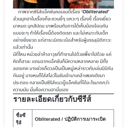
ภาพจากซีรีส์แอ็คชันคอมเมดี้เรื่อง
‘Obliterated’
ส่วนมุกฮาในเรื่องก็จะชวนยี้ๆ แหวะๆ เรื่องขี้ เรื่องเยี่ยว
มาหมด มุกสัปดน มาพร้อมกับการได้เห็นน้องจ้อนกัน
แบบจะๆ ทำให้เรื่องนี้ต้องติดเรท และไม่เหมาะกับเด็ก
อย่างยิ่งยวด แต่ฮาระเบิดระเบ้อสำหรับผู้บรรลุนิติภาวะ
แล้วเท่านั้น
มีที่ไหน หน่วยล่าค้าอาวุธที่ทำงานไปด้วยพี้ยาไปด้วย แค่
คิดก็ฮาละ แถมฉากแอ็คชันก็มีความหลากหลาย มีทั้ง
ลองเทค บางช่วงก็ดวลปืนเป็นหมู่เหล่าราวกับเล่นบีบีกัน
กันอยู่ บางหนก็ใส่สโลว์โมชันเข้ามาเคล้าเพลงดังมา
ประกอบ กลายเป็นซีรีส์แนวบู๊แอ็คชันที่ได้อะไรมากกว่า
ความมัน นั่นคือความฮานั่นเอง
รายละเอียดเกี่ยวกับซีรีส์
ชื่อซี
Obliterated / ปฏิบัติการเมาระเบิด
รีส์