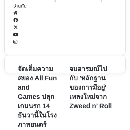
อ่านกัน
Website
Facebook
X
YouTube
Instagram
จัด
จม
จัดเต็มความ
จมอารมณ์ไป
เต็ม
อารมณ์
สยอง All Fun
กับ 'หลักฐาน
ความ
ไป
and
ของการมีอยู่'
สยอง
กับ
Games ปลุก
เพลงใหม่จาก
All
'หลัก
Fun
ฐาน
เกมนรก 14
Zweed n’ Roll
and
ของ
ธันวานี้ในโรง
Games ปลุก
การ
ภาพยนตร์
เกม
มี