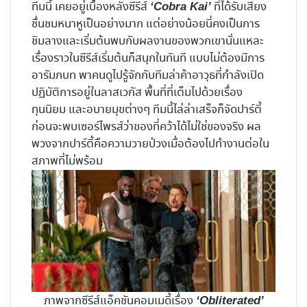
ทีมนี้ เคยอยู่เบื้องหลังซีรีส์
ที่ได้รับเสียง
‘Cobra Kai’
ชื่นชมหนาหูเป็นอย่างมาก แต่อย่างน้อยนี่คงเป็นการ
ชิมลางและเริ่มต้นพบกับผลงานของพวกเขานั่นแหละ
เรื่องราวในซีรีส์เริ่มต้นก็สนุกในทันที แบบไม่ต้องมีการ
อารัมภบท พาคนดูไปรู้จักกับทีมล่าค้าอาวุธที่กำลังเปิด
ปฏิบัติการอยู่ในลาสเวกัส พื้นที่ที่เต็มไปด้วยเรื่อง
ทุนนิยม และอบายมุขต่างๆ ทีมนี้ไล่ล่าเสร็จก็จัดปาร์ตี้
ก่อนจะพบเซอร์ไพรส์ว่าของที่คว้าได้ไม่ใช่ของจริง ผล
พวงจากปาร์ตี้คือความวายป่วงเมื่อต้องไปทำงานต่อใน
สภาพที่ไม่พร้อม
ภาพจากซีรีส์แอ็คชันคอมเมดี้เรื่อง
‘Obliterated’