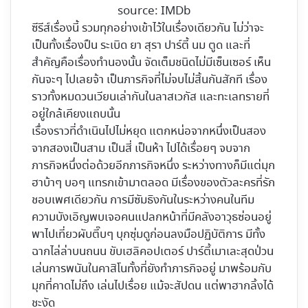
source: IMDb
ซีรีส์เรื่องนี้ รวมทุกอย่างเข้าไว้ในเรื่องเดียวกัน ไม่ว่าจะ
เป็นทั้งเรื่องปืน ระเบิด ยา สุรา ปาร์ตี้ นม ตูด และที่
สำคัญคือเรื่องทำนองนั้น จัดเต็มชนิดไม่มีเซ็นเซอร์ เห็น
กันจะๆ ไปเลยจ้า เป็นภารกิจที่ไม่จบไม่สิ้นกันสักที เรื่อง
ราวทั้งหมดวนเวียนเล่ากันในลาสเวกัส และทะเลทรายที่
อยู่ใกล้เคียงแถบนั้น
เรื่องราวที่ดำเนินไปไม่หยุด แตกหน่อจากหนึ่งเป็นสอง
จากสองเป็นสาม เป็นสี่ เป็นห้า ไปได้เรื่อยๆ จบจาก
ภารกิจหนึ่งต่อด้วยอีกภารกิจหนึ่ง ระหว่างทางก็มีแต่มุก
ฮาบ้าๆ บอๆ แทรกเข้ามาตลอด มีเรื่องของตัวละครที่รัก
ชอบเพศเดียวกัน การมีซัมธิงกันในระหว่างคนในทีม
ความบังเอิญพบเจอคนแปลกหน้าที่มีคลังอาวุธซ่อนอยู่
พาไปเที่ยวผับตี๊บๆ บุกซุ่มดูก่อนลงมือปฏิบัติการ มีทั้ง
ฉากไล่ล่าบนถนน ขับเฮลิคอปเตอร์ ปาร์ตี้เมาเละสุดป่วน
เล่นการพนันในคาสิโนทั้งที่ยังทำภารกิจอยู่ มาพร้อมกับ
มุกที่คาดไม่ถึง เล่นไปเรื่อย แม้จะสัปดน แต่พาฮากลิ้งได้
ชะงัด