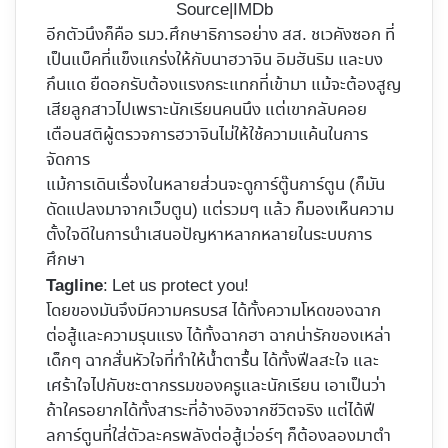
Source|IMDb
อีกตัวนึงก็คือ รมว.ศึกษาธิการอย่าง สส. ชเวคังซอก ที่
เป็นแบ็คที่แข็งแกร่งให้กับนาฮวาจิน อิมฮันริม และบง
กึนแด ยืดอกรับต้องแรงกระแทกที่เข้ามา แม้จะต้องสูญ
เสียลูกสาวไปเพราะนักเรียนคนนึง แต่เขากลับคอย
เตือนสติผู้ตรวจการฮวาจินไม่ให้ใช้ความแค้นในการ
จัดการ
แม้การเดินเรื่องในหลายส่วนจะดูการ์ตู๊นการ์ตูน (ก็มัน
ดัดแปลงมาจากเว็บตูน) แต่รวมๆ แล้ว ก็มองเห็นความ
ตั้งใจดีในการนำเสนอปัญหาหลากหลายในระบบการ
ศึกษา
: Let us protect you!
Tagline
โดยของมันจึงมีความครบรส ได้ทั้งความโหดของฉาก
ต่อสู้และความรุนแรง ได้ทั้งฉากฮา ฉากน่ารักของเหล่า
เด็กๆ ฉากสั่นหัวใจที่ทำให้น้ำตารื้น ได้ทั้งฟีลสะใจ และ
เศร้าใจไปกับชะตากรรมของครูและนักเรียน เอาเป็นว่า
ถ้าใครอยากได้ทั้งสาระที่อ้างอิงจากชีวิตจริง แต่ได้ฟี
ลการ์ตูนที่ใส่ตัวละครพลังต่อสู้เว่อร์ๆ ก็ต้องลองมาตำ