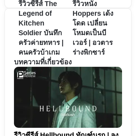
รีวิว
รีวิว
รีวิวซีรีส์ The
รีวิวหนัง
ซี
หนัง
Legend of
Hoppers เด้ง
รีส์
Hoppers
Kitchen
โดด เปลี่ยน
The
เด้ง
Soldier บันทึก
โหมดเป็นบี
Legend
โดด
of
เปลี่ยน
ครัวค่ายทหาร |
เวอร์ | อวตาร
Kitchen
โหมด
คนครัวบ้าเกม
ร่างพิกซาร์
Soldier
เป็น
บทความที่เกี่ยวข้อง
บันทึก
บี
ครัว
เวอร์
ค่าย
|
ทหาร
อวตาร
|
ร่าง
คน
พิก
ครัว
ซาร์
บ้า
เกม
รีวิวซีรีส์ Hellbound ทัณฑ์นรก | ลง