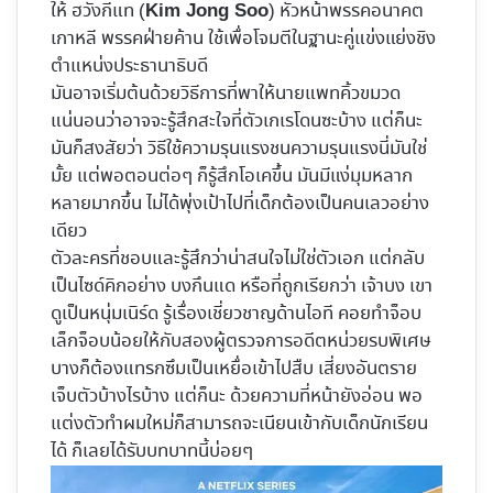
ให้ ฮวังกีแท (
) หัวหน้าพรรคอนาคต
Kim Jong Soo
เกาหลี พรรคฝ่ายค้าน ใช้เพื่อโจมตีในฐานะคู่แข่งแย่งชิง
ตำแหน่งประธานาธิบดี
มันอาจเริ่มต้นด้วยวิธีการที่พาให้นายแพทคิ้วขมวด
แน่นอนว่าอาจจะรู้สึกสะใจที่ตัวเกเรโดนซะบ้าง แต่ก็นะ
มันก็สงสัยว่า วิธีใช้ความรุนแรงชนความรุนแรงนี่มันใช่
มั้ย แต่พอตอนต่อๆ ก็รู้สึกโอเคขึ้น มันมีแง่มุมหลาก
หลายมากขึ้น ไม่ได้พุ่งเป้าไปที่เด็กต้องเป็นคนเลวอย่าง
เดียว
ตัวละครที่ชอบและรู้สึกว่าน่าสนใจไม่ใช่ตัวเอก แต่กลับ
เป็นไซด์คิกอย่าง บงกึนแด หรือที่ถูกเรียกว่า เจ้าบง เขา
ดูเป็นหนุ่มเนิร์ด รู้เรื่องเชี่ยวชาญด้านไอที คอยทำจ็อบ
เล็กจ็อบน้อยให้กับสองผู้ตรวจการอดีตหน่วยรบพิเศษ
บางก็ต้องแทรกซึมเป็นเหยื่อเข้าไปสืบ เสี่ยงอันตราย
เจ็บตัวบ้างไรบ้าง แต่ก็นะ ด้วยความที่หน้ายังอ่อน พอ
แต่งตัวทำผมใหม่ก็สามารถจะเนียนเข้ากับเด็กนักเรียน
ได้ ก็เลยได้รับบทบาทนี้บ่อยๆ