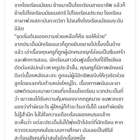
จากโรงเรียนมัธยม ย้ายมาเป็นโรงเรียนสายอาชีพ แล้วก็
ย้ายไปโรงเรียนมัธยมสตรี ไปโรงเรียนประถม โรงเรียน
ภาษาพ่วงสถาบันกวดวิชา ไปจนถึงโรงเรียนมัธยมระดับ
อีลิต
“จุดเริ่มต้นของความช่วยเหลือก็คือ ขอให้ช่วย”
จากประเด็นนักเรียนเลวก็ถูกขยับขยายไปเรื่องอื่นบ้าง
แล้ว เล่าเรื่องคุณครูที่ถูกผู้ปกครองรุกไล่จนเป็นซึมเศร้า
และพักการสอน, นักเรียนสาวอินฟูลชื่อดังที่ใช้โซเชียล
ตัดต่อคลิปกล่าวหาครูประจำชั้น, คุณครูที่มีภาพลักษณ์
ดีแต่เบื้องหลังเละเทะ ถูกแม่ผู้มีอิทธิพลบีบให้ทุจริตช่วย
ลูกโดยแลกกับตำแหน่งใหญ่โต, เรื่องการพนันและยา
เสพติดมอบเมาเยาวชนที่เกลื่อนโรงเรียน บวกประเด็นที่
ว่า เยาวชนได้รับความคุ้มครองจากกฎหมาย จนพวกเขา
มองว่าทำผิดอะไร ผู้ใหญ่ก็ทำอะไรเขาไม่ได้ เลยทำผิดยัง
ไม่รู้สำนึก ไม่ใส่ใจความเดือดร้อนของคนรอบข้าง
จะเห็นว่า แต่ละประเด็นไม่ได้พุ่งเป้าไปแต่ที่นักเรียน หาก
กวาดรวมทุกคนในระบบการศึกษา มันเลยเป็นซีรีส์
สะท้อนสังคมที่น่าสนใจอีกเรื่องหนึ่ง