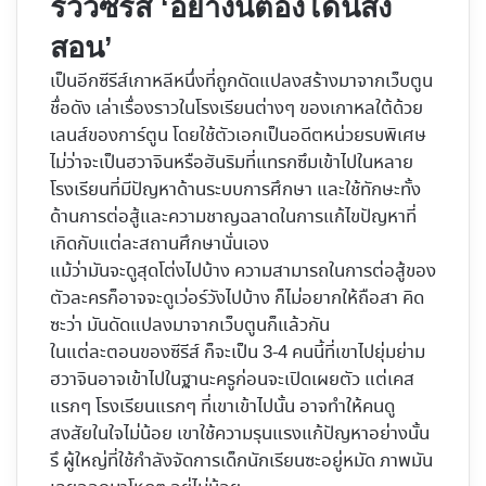
รีวิวซีรีส์ ‘อย่างนี้ต้องโดนสั่ง
สอน’
เป็นอีกซีรีส์เกาหลีหนึ่งที่ถูกดัดแปลงสร้างมาจากเว็บตูน
ชื่อดัง เล่าเรื่องราวในโรงเรียนต่างๆ ของเกาหลใต้ด้วย
เลนส์ของการ์ตูน โดยใช้ตัวเอกเป็นอดีตหน่วยรบพิเศษ
ไม่ว่าจะเป็นฮวาจินหรือฮันริมที่แทรกซึมเข้าไปในหลาย
โรงเรียนที่มีปัญหาด้านระบบการศึกษา และใช้ทักษะทั้ง
ด้านการต่อสู้และความชาญฉลาดในการแก้ไขปัญหาที่
เกิดกับแต่ละสถานศึกษานั่นเอง
แม้ว่ามันจะดูสุดโต่งไปบ้าง ความสามารถในการต่อสู้ของ
ตัวละครก็อาจจะดูเว่อร์วังไปบ้าง ก็ไม่อยากให้ถือสา คิด
ซะว่า มันดัดแปลงมาจากเว็บตูนก็แล้วกัน
ในแต่ละตอนของซีรีส์ ก็จะเป็น 3-4 คนนี้ที่เขาไปยุ่มย่าม
ฮวาจินอาจเข้าไปในฐานะครูก่อนจะเปิดเผยตัว แต่เคส
แรกๆ โรงเรียนแรกๆ ที่เขาเข้าไปนั้น อาจทำให้คนดู
สงสัยในใจไม่น้อย เขาใช้ความรุนแรงแก้ปัญหาอย่างนั้น
รึ ผู้ใหญ่ที่ใช้กำลังจัดการเด็กนักเรียนซะอยู่หมัด ภาพมัน