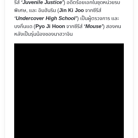
รีส์
) อดีตร้อยเอกในชุดหน่วยรบ
‘Juvenile Justice’
พิเศษ, และ อิมฮันริม (
จากซีรีส์
Jin Ki Joo
) เป็นผู้ตรวจการ และ
‘Undercover High School’
บงกึนแด (
จากซีรีส์
) สองคน
Pyo Ji Hoon
‘Mouse’
หลังเป็นรุ่นน้องของนาฮวาจิน