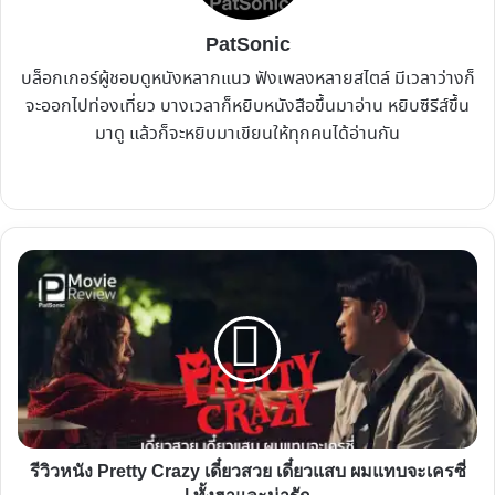
PatSonic
บล็อกเกอร์ผู้ชอบดูหนังหลากแนว ฟังเพลงหลายสไตล์ มีเวลาว่างก็
จะออกไปท่องเที่ยว บางเวลาก็หยิบหนังสือขึ้นมาอ่าน หยิบซีรีส์ขึ้น
มาดู แล้วก็จะหยิบมาเขียนให้ทุกคนได้อ่านกัน
Website
Facebook
X
YouTube
Instagram
รีวิว
หนัง
Pretty
Crazy
เดี๋ยว
สวย
เดี๋ยว
แสบ
รีวิวหนัง Pretty Crazy เดี๋ยวสวย เดี๋ยวแสบ ผมแทบจะเครซี่
ผม