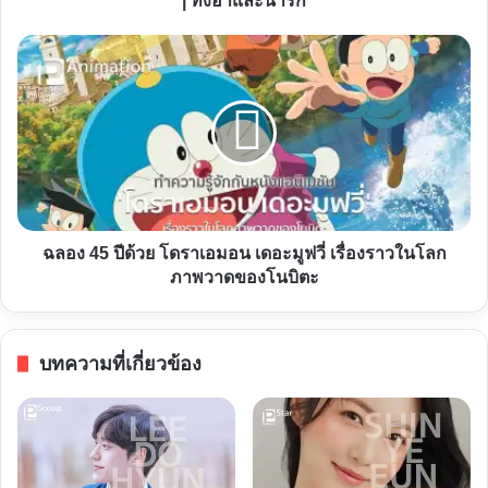
| ทั้งฮาและน่ารัก
แทบ
จะ
ฉลอง
เคร
45
ซี่
ปี
|
ด้วย
ทั้ง
โด
ฮา
รา
และ
เอ
น่า
มอน
ฉลอง 45 ปีด้วย โดราเอมอน เดอะมูฟวี่ เรื่องราวในโลก
รัก
เดอะ
ภาพวาดของโนบิตะ
มูฟ
วี่
เรื่อง
บทความที่เกี่ยวข้อง
ราว
ใน
โลก
ภาพ
วาด