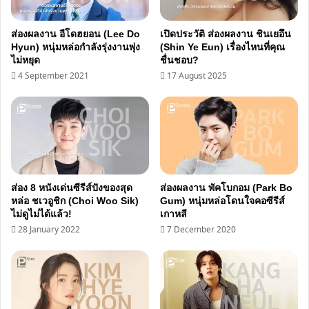
ของ
โน
ส่องผลงาน อีโดฮยอน (Lee Do
เปิดประวัติ ส่องผลงาน ชินเยอึน
บิตะ
Hyun) หนุ่มหล่อกำลังรุ่งงานพุ่ง
(Shin Ye Eun) เรื่องไหนที่คุณ
ไม่หยุด
ชื่นชอบ?
4 September 2021
17 August 2025
ส่อง 8 หนังเด่นซีรีส์ปังของสุด
ส่องผลงาน พัคโบกอม (Park Bo
หล่อ ชเวอูชิก (Choi Woo Sik)
Gum) หนุ่มหล่อโดนใจคอซีรีส์
ไม่ดูไม่ได้แล้ว!
เกาหลี
28 January 2022
7 December 2020