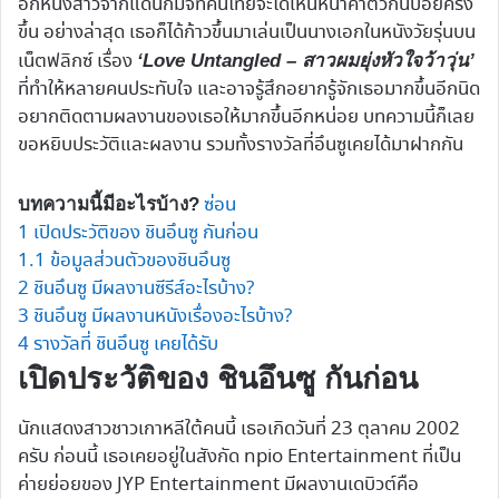
อีกหนึ่งสาวจากแดนกิมจิที่คนไทยจะได้เห็นหน้าค่าตัวกันบ่อยครั้ง
ขึ้น อย่างล่าสุด เธอก็ได้ก้าวขึ้นมาเล่นเป็นนางเอกในหนังวัยรุ่นบน
เน็ตฟลิกซ์ เรื่อง
‘Love Untangled – สาวผมยุ่งหัวใจว้าวุ่น’
ที่ทำให้หลายคนประทับใจ และอาจรู้สึกอยากรู้จักเธอมากขึ้นอีกนิด
อยากติดตามผลงานของเธอให้มากขึ้นอีกหน่อย บทความนี้ก็เลย
ขอหยิบประวัติและผลงาน รวมทั้งรางวัลที่อึนซูเคยได้มาฝากกัน
ซ่อน
บทความนี้มีอะไรบ้าง?
1
เปิดประวัติของ ชินอึนซู กันก่อน
1.1
ข้อมูลส่วนตัวของชินอึนซู
2
ชินอึนซู มีผลงานซีรีส์อะไรบ้าง?
3
ชินอึนซู มีผลงานหนังเรื่องอะไรบ้าง?
4
รางวัลที่ ชินอึนซู​ เคยได้รับ
เปิดประวัติของ ชินอึนซู กันก่อน
นักแสดงสาวชาวเกาหลีใต้คนนี้ เธอเกิดวันที่ 23 ตุลาคม 2002
ครับ ก่อนนี้ เธอเคยอยู่ในสังกัด npio Entertainment ที่เป็น
ค่ายย่อยของ JYP Entertainment มีผลงานเดบิวต์คือ