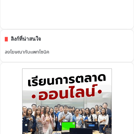
ลิงก์ที่น่าสนใจ
ลงโฆษณากับแพทโซนิค