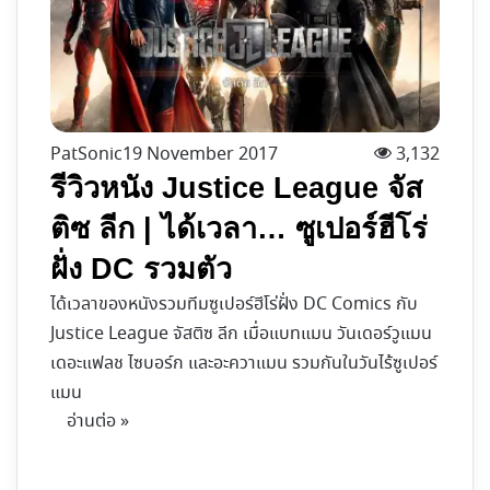
PatSonic
19 November 2017
3,132
รีวิวหนัง Justice League จัส
ติซ ลีก | ได้เวลา… ซูเปอร์ฮีโร่
ฝั่ง DC รวมตัว
ได้เวลาของหนังรวมทีมซูเปอร์ฮีโร่ฝั่ง DC Comics กับ
Justice League จัสติซ ลีก เมื่อแบทแมน วันเดอร์วูแมน
เดอะแฟลช ไซบอร์ก และอะควาแมน รวมกันในวันไร้ซูเปอร์
แมน
อ่านต่อ »