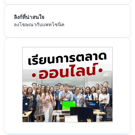
ลิงก์ที่น่าสนใจ
ลงโฆษณากับแพทโซนิค