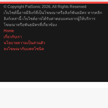
© Copyright PatSonic 2026, All Rights Reserved
เว็บไซต์นี้อาจมีลิงก์ที่เป็นโฆษณาหรือลิงก์พันธมิตร หากคลิก
ลิงก์เหล่านี้ เว็บไซต์อาจได้รับค่าตอบแทนจากผู้ให้บริการ
โฆษณาหรือพันธมิตรที่เกี่ยวข้อง
Home
เกี่ยวกับเรา
นโยบายความเป็นส่วนตัว
ลงโฆษณากับแพทโซนิค
Facebook
X
YouTube
Instagram
Spotify
Back
to
top
button