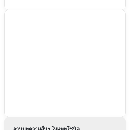
อ่านบทความอื่นๆ ในแพทโซนิค