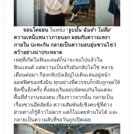
จอนโดยอน
ในหนัง
‘จูบนั้น ฉันจำ ไม่ลืม’
ความเหน็บหนาวภายนอก ผสมกับความเหงา
ภายใน ปะทะกัน กลายเป็นความอบอุ่นชวนไขว่
คว้าอย่างน่าประหลาด
เหตุที่เกิดในฟินแลนด์ก็น่าจะจบไปแล้วใน
ฟินแลนด์ แต่ความเป็นจริงมันกลับไม่ใช่ หลาย
เดือนต่อมา กีฮงกลับบังเอิญไปเดินเล่นอยู่หน้า
ออฟฟิศของซังมิน ทุกอย่างที่ควรจบก็กลับถูกจุดให้
ติดขึ้นอีกครั้ง ทั้งสองเริ่มลอบนัดพบกันในแต่ละ
พื้นที่ทำงานของตน เรื่องราวจากนั้น กลายเป็น
เรื่องชวนอึดอัดยิ่ง ความสัมพันธ์เชิงคบชู้ที่ต่าง
ฝ่ายต่างก็รู้ดีว่าไม่ควร แต่ก็ไม่เคยห้ามใจได้ และ
กลายเป็นความลับที่รอวันถูกเปิดเผย