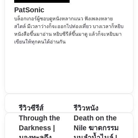
PatSonic
บล็อกเกอร์ผู้ชอบดูหนังหลากแนว ฟังเพลงหลาย
สไตล์ มีเวลาว่างก็จะออกไปท่องเที่ยว บางเวลาก็หยิบ
หนังสือขึ้นมาอ่าน หยิบซีรีส์ขึ้นมาดู แล้วก็จะหยิบมา
เขียนให้ทุกคนได้อ่านกัน
Website
Facebook
X
YouTube
Instagram
รีวิว
รีวิวซีรีส์
รีวิว
รีวิวหนัง
ซี
หนัง
Through the
Death on the
รีส์
Death
Darkness |
Nile ฆาตกรรม
Through
on
มองทะลุถึง
บนลำน้ำไนล์ |
the
the