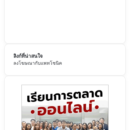
ลิงก์ที่น่าสนใจ
ลงโฆษณากับแพทโซนิค