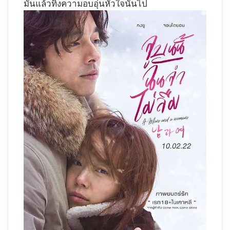
มันแล้วทิ้งความอบอุ่นหัวใจนั้นไป