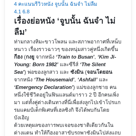
4
คะแนนรีวิวหนัง จูบนั้น ฉันจำ ไม่ลืม
4.1
6.8
เรื่องย่อหนัง ‘จูบนั้น ฉันจำ ไม่
ลืม’
ท่ามกลางหิมะขาวโพลน และสภาพอากาศที่เหน็บ
หนาว เรื่องราวฉาวๆ ของหนุ่มสาวคู่หนึ่งเกิดขึ้น
กีฮง
(
กงยู
จากหนัง
‘Train to Busan’
,
‘Kim Ji-
Young: Born 1982’
และซีรีส์
‘The Silent
Sea’
) พ่อของลูกสาว และ
ซังมิน
(
จอนโดยอน
จากหนัง
‘The Housemaid’
,
‘Ashfall’
และ
‘Emergency Declaration’
) แม่ของลูกชาย คน
หนึ่งใช้ชีวิตอยู่ในฟินแลนด์มาราว 2 ปี อีกคนเพิ่ง
มา แต่ทั้งคู่ต่างเดินทางที่นี่เพื่อส่งลูกไปเข้าโปรแก
รมแคมป์เด็กพิเศษที่เฮลซิงกิ จึงได้พบกันโดย
บังเอิญ
ด้วยเหตุผลของการพบเจอของชาติเดียวกันใน
ต่างแดน ทำให้กีฮงอาสาขับรถพาซังมินไปส่งแถบ