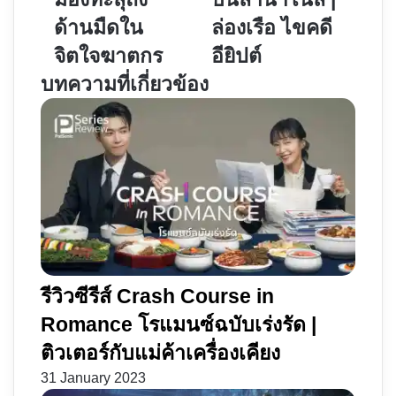
Darkness
Nile
ด้านมืดใน
ล่องเรือ ไขคดี
|
ฆาตกรรม
จิตใจฆาตกร
อียิปต์
มอง
บน
บทความที่เกี่ยวข้อง
ทะลุ
ลำน้ำ
ถึง
ไนล์
ด้าน
|
มืด
ล่อง
ใน
เรือ
จิตใจ
ไข
ฆาตกร
คดี
อียิปต์
รีวิวซีรีส์ Crash Course in
Romance โรแมนซ์ฉบับเร่งรัด |
ติวเตอร์กับแม่ค้าเครื่องเคียง
31 January 2023