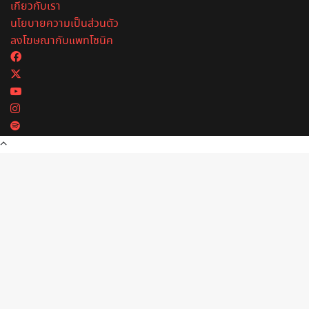
เกี่ยวกับเรา
นโยบายความเป็นส่วนตัว
ลงโฆษณากับแพทโซนิค
Facebook
X
YouTube
Instagram
Spotify
Back
to
top
button