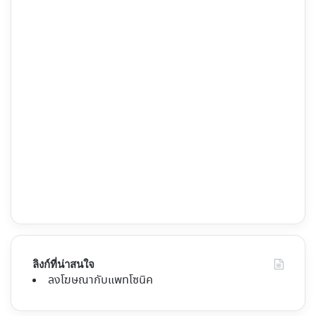
ลิงก์ที่น่าสนใจ
ลงโฆษณากับแพทโซนิค