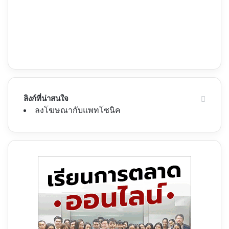
ลิงก์ที่น่าสนใจ
ลงโฆษณากับแพทโซนิค