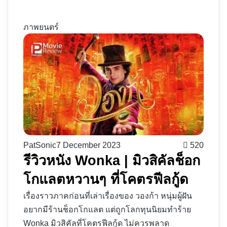
ภาพยนตร์
PatSonic
7 December 2023
520
รีวิวหนัง Wonka | มิวสิคัลช็อก
โกแลตหวานๆ ที่โคตรฟีลกู้ด
เรื่องราวภาคก่อนที่เล่าเรื่องของ วองก้า หนุ่มผู้ฝัน
อยากมีร้านช็อกโกแลต แต่ถูกโลกทุนนิยมทำร้าย
Wonka มิวสิคัลที่โคตรฟีลกู้ด ไม่ควรพลาด