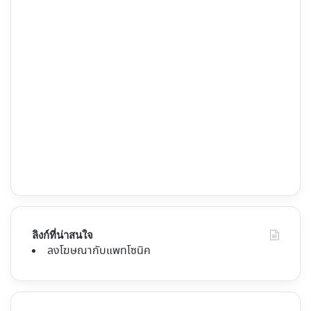
ลิงก์ที่น่าสนใจ
ลงโฆษณากับแพทโซนิค