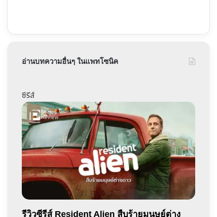
อ่านบทความอื่นๆ ในแพทโซนิค
ซีรีส์
รีวิวซีรีส์ Resident Alien สืบร้ายมนุษย์ต่าง