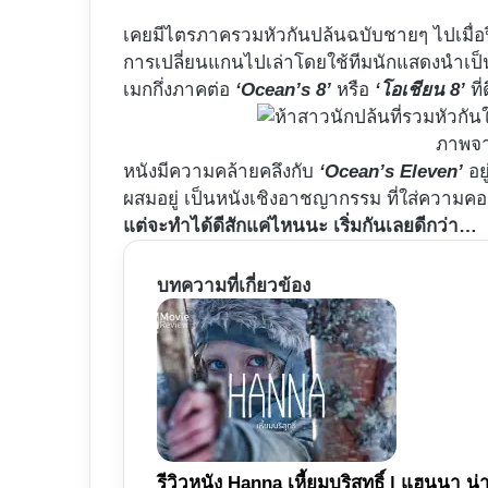
เคยมีไตรภาครวมหัวกันปล้นฉบับชายๆ ไปเมื่อปี
การเปลี่ยนแกนไปเล่าโดยใช้ทีมนักแสดงนำเป็นหญ
เมกกึ่งภาคต่อ
‘Ocean’s 8’
หรือ
‘โอเชียน 8’
ที
ภาพจ
หนังมีความคล้ายคลึงกับ
‘Ocean’s Eleven’
อยู
ผสมอยู่ เป็นหนังเชิงอาชญากรรม ที่ใส่ความคอเม
แต่จะทำได้ดีสักแค่ไหนนะ เริ่มกันเลยดีกว่า…
บทความที่เกี่ยวข้อง
รีวิวหนัง Hanna เหี้ยมบริสุทธิ์ | แฮนนา น่า