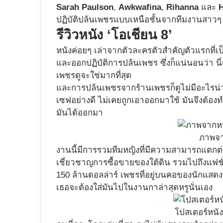
Sarah Paulson
,
Awkwafina
,
Rihanna
และ
ปฏิบัติปล้นเพชรแบบเหนือชั้นจากทีมงานสาวๆ กำล
รีวิวหนัง ‘โอเชียน 8’
หนังค่อยๆ เล่าจากตัวละครตัวสำคัญตัวแรกที่เ
และออกปฏิบัติการปล้นเพชร ซึ่งก็แน่นอนว่า นี่เ
เพชรดูจะใช่มากที่สุด
และการปล้นเพชรจากร้านเพชรก็ดูไม่มีอะไรน่า
เซฟอย่างดี ไม่เคยถูกเอาออกมาใช้ มันจึงต้องทำ
มันได้ออกมา
ภาพจ
งานนี้มีการรวมทีมหญิงที่มีความสามารถแตกต่างแ
เชี่ยวชาญการซื้อขายของใต้ดิน รวมไปถึงแฟชั่
150 ล้านดอลล่าร์ เพชรที่อยู่บนคอของนักแสดงส
เธอจะต้องใส่มันไปในงานกาล่าสุดหรูนั่นเอง
โปสเตอร์หนั