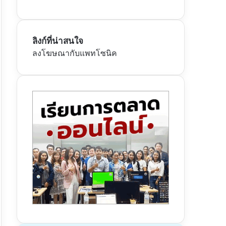
ลิงก์ที่น่าสนใจ
ลงโฆษณากับแพทโซนิค