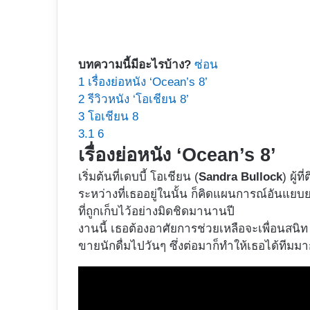
บทความนี้มีอะไรบ้าง?
ซ่อน
1
เรื่องย่อหนัง ‘Ocean’s 8’
2
รีวิวหนัง ‘โอเชียน 8’
3
โอเชียน 8
3.1
6
เรื่องย่อหนัง ‘Ocean’s 8’
เริ่มต้นที่เดบบี้ โอเชียน (
Sandra Bullock
) ผู้
ระหว่างที่เธออยู่ในนั้น ก็คิดแผนการณ์อันแยบ
ที่ถูกเก็บไว้อย่างมิดชิดมานานปี
งานนี้ เธอต้องอาศัยการช่วยเหลือจะเพื่อนสนิท 
ขายนักดื่มไปวันๆ ซึ่งต่อมาก็ทำให้เธอได้ทีมม