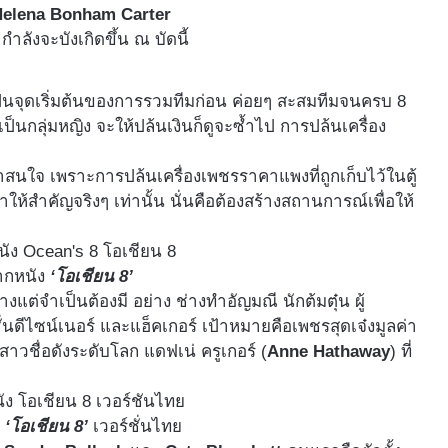
Helena Bonham Carter
ังจะบังเกิดขึ้น ณ​ บัดนี้
ป็นจุดเริ่มต้นของการรวมทีมก่อน ค่อยๆ สะสมทีมจนครบ 8
ป็นกลุ่มหญิง จะให้ปล้นเงินก็ดูจะซ้ำไป การปล้นเครื่อง
สนใจ เพราะการปล้นเครื่องเพชรราคาแพงที่ถูกเก็บไว้ในตู้
ให้สำคัญจริงๆ เท่านั้น นั่นคือต้องสร้างสถานการณ์เพื่อให้
ากหนัง
‘โอเชียน 8’
ต่จำเป็นต้องมี อย่าง ช่างทำอัญมณี นักต้มตุ๋น ผู้
นดีไซน์เนอร์ และแฮ็คเกอร์ เป้าหมายคือเพชรสุดเจ๋งมูลค่า
าวชื่อดังระดับโลก แดฟเน่ ครูเกอร์ (
Anne Hathaway
) ที่
ง
‘โอเชียน 8’
เวอร์ชั่นไทย