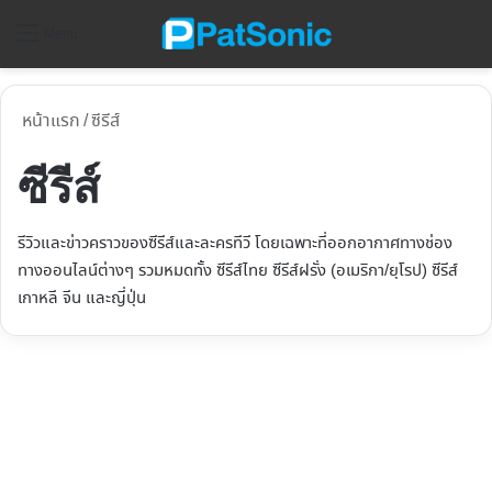
ค้
Menu
หน้าแรก
/
ซีรีส์
ซีรีส์
รีวิวและข่าวคราวของซีรีส์และละครทีวี โดยเฉพาะที่ออกอากาศทางช่อง
ทางออนไลน์ต่างๆ รวมหมดทั้ง ซีรีส์ไทย ซีรีส์ฝรั่ง (อเมริกา/ยุโรป) ซีรีส์
เกาหลี จีน และญี่ปุ่น
รีวิวซีรีส์ Search WWW เสิร์ชรัก
ตามหัวใจ | แข่งเดือดค้นหา ปลา