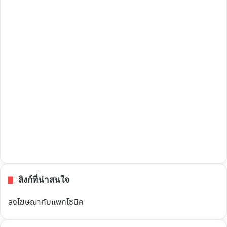
ลิงก์ที่น่าสนใจ
ลงโฆษณากับแพทโซนิค