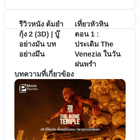
รีวิว
รีวิวหนัง ต้มยำ
เที่ยว
เที่ยวหัวหิน
หนัง
หัวหิน
กุ้ง 2 (3D) | บู๊
ตอน 1 :
ต้มยำ
ตอน
อย่างมัน บท
ประเดิม The
กุ้ง
1
อย่างมึน
Venezia ในวัน
2
:
(3D)
ประเดิม
ฝนพรำ
|
The
บทความที่เกี่ยวข้อง
บู๊
Venezia
อย่าง
ใน
มัน
วัน
บท
ฝน
อย่าง
พรำ
มึน