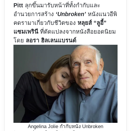
Pitt
ลุกขึ้นมารับหน้าที่ทั้งกำกับและ
อำนวยการสร้าง
‘U
nbroken’
หนังแนวอีพิ
คดรามาเกี่ยวกับชีวิตของ
หลุยส์ “ลูอี้”
แซมเพรินี
ที่ดัดแปลงจากหนังสือยอดนิยม
โดย
ลอรา ฮิลเลนแบรนด์
Angelina Jolie กำกับหนัง Unbroken