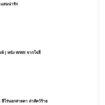
..แสนน่ารัก
พ้ | หนัง WWII จากโจลี่
 ฮีโร่นอกสายตา ล่าสัตว์ร้าย