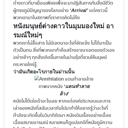
ต่างดาวที่มาเยือนเพียงเพื่อจะมาปฏิสันถารกับสิ่งมีชีวิต
ผู้ทรงภูมิปัญญาของโลกอย่าง
แต่คราวนี้
‘Arrival’
พวกเขามาในสภาพที่เราคาดคิดไม่ถึง
หนังมนุษย์ต่างดาวในมุมมองใหม่ อา
รมณ์ใหม่ๆ
พวกเขาไม่สื่อสาร ไม่มีเจตนาอะไรที่ชัดแจ้ง ไม่ได้มาเป็น
ตัวเป็นตน สิ่งที่พวกเขาทำคือสร้างอาณาเขตของตัวเอง
อย่างช้าๆ ทุกสิ่งเกิดขึ้นภายในม่านรุ้งที่ชวนให้มนุษย์
กระหายใคร่รู้
ว่ามันเกิดอะไรภายในม่านนั้น
ภาพจากหนัง
‘แดนทำลาย
ล้าง’
หนังไม่ได้เร่งเร้าอะไรเลย หากแต่องค์ประกอบและการ
เล่าของหนังที่สลับเวลากันไปมาทำให้อยากรู้ว่าอะไรที่
กำลังจะเกิดขึ้นในวินาทีถัดมา หนังเดินเรื่องอย่างเอื่อย
เฉื่อยสบายอารมณ์ หลายหนก็ดูแปลกดีที่หนังดูมีความ