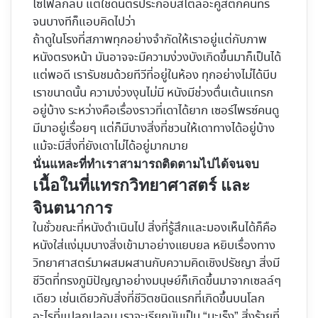
ไซไฟลึกลับ แต่ใช้ดนตรีประกอบสไตล์อะคูสติกคันทรี
จนบางทีก็แอบคิดไปว่า
ถ้าดูในโรงที่สภาพทุกอย่างจำกัดให้เราอยู่แต่กับภาพ
หนังตรงหน้า มันอาจจะมีความง่วงบังเกิดขึ้นมาก็เป็นได้
แต่พอดี เรารับชมด้วยทีวีที่อยู่ในห้อง ทุกอย่างไม่ได้บีบ
เราขนาดนั้น ความง่วงงุนไม่มี หนังมีช่วงตื่นเต้นแทรก
อยู่บ้าง ระหว่างคือเรื่องราวที่เดาได้ยาก เซอร์ไพรซ์คนดู
มีมาอยู่เรื่อยๆ แต่ก็มีบางสิ่งที่ชวนให้เดาทางได้อยู่บ้าง
แม้จะมีสิ่งที่ยังเดาไม่ได้อยู่มากมาย
นั่นแหละที่ทำเราสามารถติดตามไปได้จนจบ
เนื้อในที่แทรกวิทยาศาสตร์ และ
จินตนาการ
ในชั่วขณะที่หนังดำเนินไป สิ่งที่รู้สึกและมองเห็นได้ก็คือ
หนังใส่แง่มุมบางสิ่งเข้ามาอย่างแยบยล หยิบเรื่องทาง
วิทยาศาสตร์มาผสมผสานกับความคิดเชิงปรัชญา สิ่งมี
ชีวิตที่ทรงภูมิปัญญาอย่างมนุษย์ก็เกิดขึ้นมาจากเซลล์ๆ
เดียว เช่นเดียวกับสิ่งที่ชีวิตชนิดแรกที่เกิดขึ้นบนโลก
อะไรที่แปลกปลอม เราจะเรียกมันเป็น “มะเร็ง” สิ่งร้ายที่