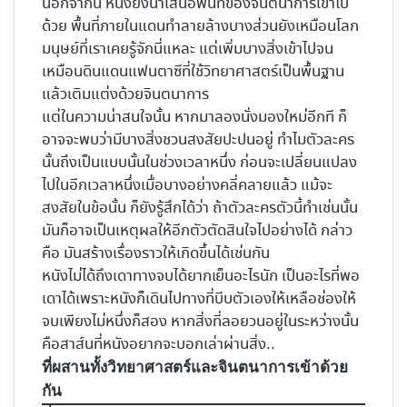
นอกจากนี้ หนังยังนำเสนอพื้นที่ของจินตนาการเข้าไป
ด้วย พื้นที่ภายในแดนทำลายล้างบางส่วนยังเหมือนโลก
มนุษย์ที่เราเคยรู้จักนี่แหละ แต่เพิ่มบางสิ่งเข้าไปจน
เหมือนดินแดนแฟนตาซีที่ใช้วิทยาศาสตร์เป็นพื้นฐาน
แล้วเติมแต่งด้วยจินตนาการ
แต่ในความน่าสนใจนั้น หากมาลองนั่งมองใหม่อีกที ก็
อาจจะพบว่ามีบางสิ่งชวนสงสัยปะปนอยู่ ทำไมตัวละคร
นั้นถึงเป็นแบบนั้นในช่วงเวลาหนึ่ง ก่อนจะเปลี่ยนแปลง
ไปในอีกเวลาหนึ่งเมื่อบางอย่างคลี่คลายแล้ว แม้จะ
สงสัยในข้อนั้น ก็ยังรู้สึกได้ว่า ถ้าตัวละครตัวนี้ทำเช่นนั้น
มันก็อาจเป็นเหตุผลให้อีกตัวตัดสินใจไปอย่างได้ กล่าว
คือ มันสร้างเรื่องราวให้เกิดขึ้นได้เช่นกัน
หนังไม่ได้ถึงเดาทางจบได้ยากเย็นอะไรนัก เป็นอะไรที่พอ
เดาได้เพราะหนังก็เดินไปทางที่บีบตัวเองให้เหลือช่องให้
จบเพียงไม่หนึ่งก็สอง หากสิ่งที่ลอยวนอยู่ในระหว่างนั้น
คือสาส์นที่หนังอยากจะบอกเล่าผ่านสิ่ง..
ที่ผสานทั้งวิทยาศาสตร์และจินตนาการเข้าด้วย
กัน