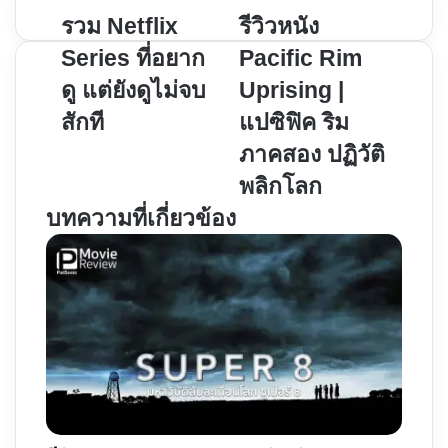
รวม
รีวิว
รวม Netflix
รีวิวหนัง
Netflix
หนัง
Series ที่อยาก
Pacific Rim
Series
Pacific
ดู แต่ยังดูไม่จบ
Uprising |
ที่
Rim
สักที
แปซิฟิค ริม
อยาก
Uprising
ดู
|
ภาคสอง ปฏิวัติ
แต่
แปซิฟิค
พลิกโลก
ยัง
ริม
บทความที่เกี่ยวข้อง
ดู
ภาค
ไม่
สอง
จบ
ปฏิวัติ
สัก
พลิก
ที
โลก