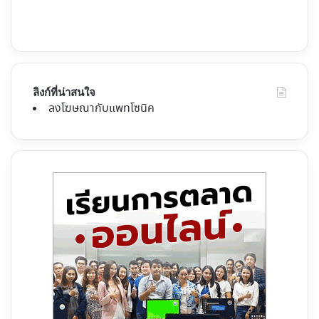
ลิงก์ที่น่าสนใจ
ลงโฆษณากับแพทโซนิค