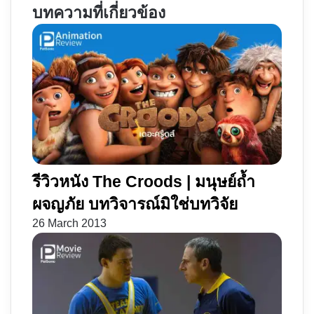
บทความที่เกี่ยวข้อง
ใหม่
สน
The
ภาค
Hunt
ปฐม
for
บท
Gollum
ในปี
2026
รีวิวหนัง The Croods | มนุษย์ถ้ำ
ผจญภัย บทวิจารณ์มิใช่บทวิจัย
26 March 2013