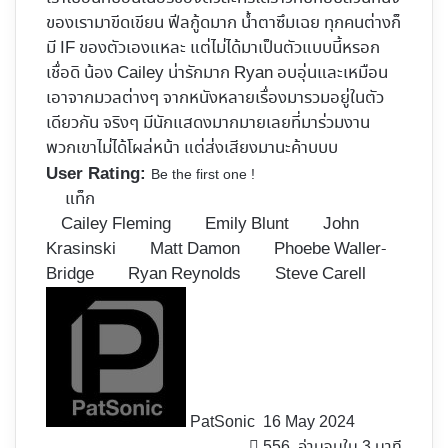
ของเรามาขีดเขียน ฟีลกู้ดมาก น้ำตาซึมเฉย ทุกคนต่างก็
มี IF ของตัวเองแหละ แต่ไม่ได้มาเป็นตัวแบบนี้หรอก
เชื่อดิ น้อง Cailey น่ารักมาก Ryan อบอุ่นและเหมือน
เอาจากมวลต่างๆ จากหนังหลายเรื่องมารวมอยู่ในตัว
เดียวกัน จริงๆ มีนักแสดงมากมายเลยที่มาร่วมงาน
พวกเขาไม่ได้โผล่หน้า แต่ส่งเสียงมานะค้าบบบ
User Rating:
Be the first one !
แท็ก
Cailey Fleming
Emily Blunt
John
Krasinski
Matt Damon
Phoebe Waller-
Bridge
Ryan Reynolds
Steve Carell
Follow
on
X
PatSonic
16 May 2024
556
อ่านจบใน 3 นาที