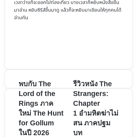
เวลาว่างก็จะออกไปท่องเที่ยว บางเวลาก็หยิบหนังสือขึ้น
มาอ่าน หยิบซีรีส์ขึ้นมาดู แล้วก็จะหยิบมาเขียนให้ทุกคนได้
อ่านกัน
Website
Facebook
X
YouTube
Instagram
พบ
รีวิว
พบกับ The
รีวิวหนัง The
กับ
หนัง
Lord of the
Strangers:
The
The
Rings ภาค
Chapter
Lord
Strangers:
ใหม่ The Hunt
1 อำมหิตฆ่าไม่
of
Chapter
the
1 อำมหิต
for Gollum
สน ภาคปฐม
Rings
ฆ่า
ในปี 2026
บท
ภาค
ไม่