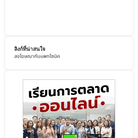
ลิงก์ที่น่าสนใจ
ลงโฆษณากับแพทโซนิค