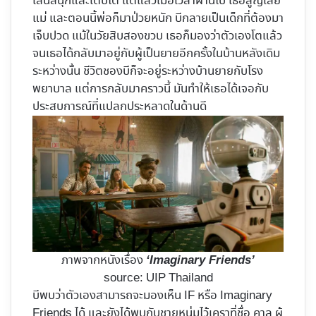
เล่นสนุกและเติบโต แต่แล้วเมื่อเวลาผ่านไป เธอสูญเสีย
แม่ และตอนนี้พ่อก็มาป่วยหนัก บีกลายเป็นเด็กที่ต้องมา
เจ็บปวด แม้ในวัยสิบสองขวบ เธอก็มองว่าตัวเองโตแล้ว
จนเธอได้กลับมาอยู่กับผู้เป็นยายอีกครั้งในบ้านหลังเดิม
ระหว่างนั้น ชีวิตชองบีก็จะอยู่ระหว่างบ้านยายกับโรง
พยาบาล แต่การกลับมาคราวนี้ มันทำให้เธอได้เจอกับ
ประสบการณ์ที่แปลกประหลาดในด้านดี
ภาพจากหนังเรื่อง
‘Imaginary Friends’
source: UIP Thailand
บีพบว่าตัวเองสามารถจะมองเห็น IF หรือ Imaginary
Friends ได้ และยังได้พบกับชายหนุ่มไว้เคราที่ชื่อ คาล ผู้