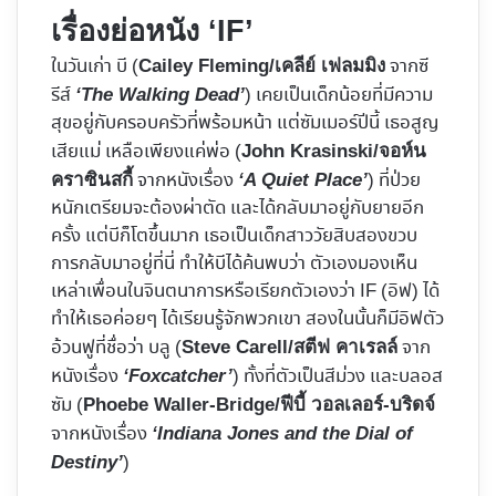
เรื่องย่อหนัง ‘IF’
ในวันเก่า บี (
จากซี
Cailey Fleming/เคลีย์ เฟลมมิง
รีส์
) เคยเป็นเด็กน้อยที่มีความ
‘The Walking Dead’
สุขอยู่กับครอบครัวที่พร้อมหน้า แต่ซัมเมอร์ปีนี้ เธอสูญ
เสียแม่ เหลือเพียงแค่พ่อ (
John Krasinski/จอห์น
จากหนังเรื่อง
) ที่ป่วย
คราซินสกี้
‘A Quiet Place’
หนักเตรียมจะต้องผ่าตัด และได้กลับมาอยู่กับยายอีก
ครั้ง แต่บีก็โตขึ้นมาก เธอเป็นเด็กสาววัยสิบสองขวบ
การกลับมาอยู่ที่นี่ ทำให้บีได้ค้นพบว่า ตัวเองมองเห็น
เหล่าเพื่อนในจินตนาการหรือเรียกตัวเองว่า IF (อิฟ) ได้
ทำให้เธอค่อยๆ ได้เรียนรู้จักพวกเขา สองในนั้นก็มีอิฟตัว
อ้วนฟูที่ชื่อว่า บลู (
จาก
Steve Carell/สตีฟ คาเรลล์
หนังเรื่อง
) ทั้งที่ตัวเป็นสีม่วง และบลอส
‘Foxcatcher’
ซัม (
Phoebe Waller-Bridge/ฟีบี้ วอลเลอร์-บริดจ์
จากหนังเรื่อง
‘Indiana Jones and the Dial of
)
Destiny’