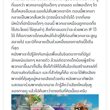
ที่บอกว่า พวกเขาอยู่กับเด็กๆ มาตลอด แต่พอเด็กๆ โต
ขึ้นก็หลงลืมและมองไม่เห็นพวกเขาอีก ตอนนี้พวกเขา
กลายเป็นพวกสิ้นหวัง (ตรงนี้เราเข้าใจได้ จากที่เคย
มีหน้าที่ปกป้องเด็กๆ ตอนนี้ พวกเขาเหมือนถูกทอดทิ้ง
ไร้ประโยชน์ ไร้คุณค่า) สิ่งที่คาลมองว่าจะช่วยพวก IF ไว้
ได้ ก็คือการหาเด็กคนใหม่ที่เข้าคู่ให้ก่อนที่พวกเขาจะสูญ
สลายไป และบีก็กลายเป็นส่วนหนึ่งของภารกิจนี้ไปใน
ที่สุด
หนังพาเราไปรู้จักกับกลุ่มเพื่อนในจินตนาการที่มีรูป
ลักษณ์แปลกๆ หลายตัว ล้วนเกิดจากเด็กน้อยผู้สร้าง
พวกเขาขึ้นมาทั้งสิ้น ซึ่งก็ทำให้ได้เห็นไอเดียสร้างสรรค์ที่
ทีมงานคิดกันขึ้นมา และที่สำคัญก็คือ เราจะได้ฟังเสียง
พากย์ที่คุ้นหูอยู่หลายเสียงด้วยกัน หนังพาเอาทัพนัก
แสดงมาร่วมพากย์มากมาย ถ้ารู้สึกว่าเสียงไหนคุ้นหู
ลองทายดู แล้วไปค้นหาว่าตรงกับที่คิดมั้ยนะครับ