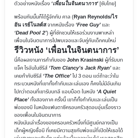
ตัวอย่างหนังเรื่อง
[ซับไทย]
‘เพื่อนในจินตนาการ’
พร้อมกันนั้นก็ได้รู้จักกับ คาล (
Ryan Reynolds/ไร
จากหนังเรื่อง
และ
อัน เรย์โนลด์ส
‘Free Guy’
) ผู้ที่ชักชวนให้เธอร่วมงานพาเหล่า
‘Dead Pool 2’
เพื่อนในจินตนาการไปพบเจอและจับคู่กับเด็กคนใหม่
รีวิวหนัง ‘เพื่อนในจินตนาการ’
นี่คือผลงานการกำกับของ
ผู้ที่รับบท
John Krasinski
แจ็ค ไรอันในซีรีส์
และ
‘Tom Clancy’s Jack Ryan’
เคยกำกับซีรีส์
ไป 3 ตอน แต่ถ้าจะว่าใน
‘The Office’
กระบวนหนังที่เขาทั้งกำกับและเล่นเอง ก็คงไม่มีอันเกิน
ไปกว่าตอนที่เขารับบทลี แอบบ็อต ในหนัง
‘A Quiet
ทั้งสองภาค ครั้งนี้ เขาก็ทั้งกำกับและเล่นเป็น
Place’
พ่อของบี ในหนังแฟนตาซีครอบครัวสุดอบอุ่นเรื่องราว
ของเพื่อนในจินตนาการ
หนังมันเล่าเรื่องของครอบครัวหนึ่งที่มีศูนย์กลางเป็น
เด็กผู้หญิงชื่อบี ที่เคยมีความสุขกับพ่อแม่ที่เปิดให้เธอได้