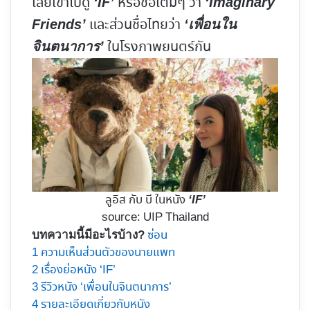
เลยเข้าไปดู
หรือชื่อเต็มๆ ว่า
‘IF’
‘Imaginary
และส่วนชื่อไทยว่า
Friends’
‘เพื่อนใน
ในโรงภาพยนตร์กัน
จินตนาการ’
ลูอิส กับ บี ในหนัง
‘IF’
source: UIP Thailand
ซ่อน
บทความนี้มีอะไรบ้าง?
1
ความเห็นส่วนตัวของนายแพท
2
เรื่องย่อหนัง ‘IF’
3
รีวิวหนัง ‘เพื่อนในจินตนาการ’
4
รายละเอียดเกี่ยวกับหนัง