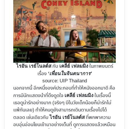
กับ
ในภาพยนตร์
ไรอัน เรย์โนลด์ส
เคลีย์ เฟลมมิง
เรื่อง
‘เพื่อนในจินตนาการ’
source: UIP Thailand
นอกจากนี้ อีกหนึ่งองค์ประกอบที่ทำให้หนังออกมาดี คือ
การมีนักแสดงนำที่ดึงดูดใจ
ในเรื่องนี้
เคลีย์ เฟลมมิง
เธอดูน่ารักอย่างมาก (จริงๆ บีในวัยเด็กน้อยก็น่ารักไม่
แพ้กันเลย) ทำให้คนดูยังสามารถเดินตามเรื่องไปได้
ตลอด เช่นเดียวกับ
ที่พกพาความ
ไรอัน เรย์โนลด์ส
อบอุ่นอ่อนโยนเข้ามาอย่างเต็มที่ ดูการแสดงแล้วเหมือน