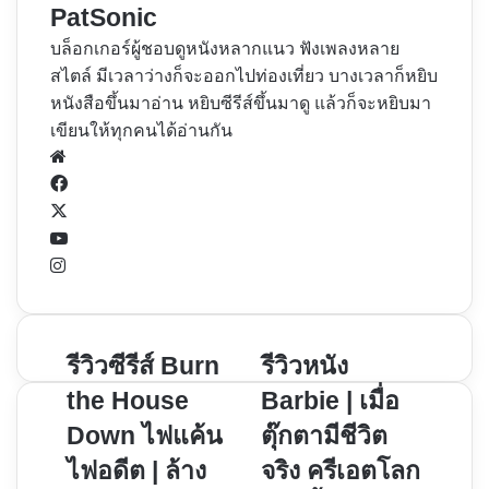
PatSonic
บล็อกเกอร์ผู้ชอบดูหนังหลากแนว ฟังเพลงหลาย
สไตล์ มีเวลาว่างก็จะออกไปท่องเที่ยว บางเวลาก็หยิบ
หนังสือขึ้นมาอ่าน หยิบซีรีส์ขึ้นมาดู แล้วก็จะหยิบมา
เขียนให้ทุกคนได้อ่านกัน
Website
Facebook
X
YouTube
Instagram
รีวิว
รีวิวซีรีส์ Burn
รีวิว
รีวิวหนัง
ซี
หนัง
the House
Barbie | เมื่อ
รีส์
Barbie
Down ไฟแค้น
ตุ๊กตามีชีวิต
Burn
|
ไฟอดีต | ล้าง
จริง ครีเอตโลก
the
เมื่อ