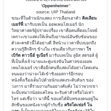
‘Oppenheimer’
source: UIP Thailand
ขณะที่ในด้านนักแสดง การเลือกเอาตัว
คิลเลียน
เมอร์ฟี่
มารับบทเป็น ออพเพนไฮเมอร์ นัก
วิทยาศาสตร์ผู้ปราดเปรื่อง เขาคือคนที่ตอบโจทย์
เพราะเขาแสดงให้เห็นถึงอารมณ์อันซับซ้อนของ
ตัวละครตัวนี้ได้อย่างดี สีหน้าแววตาที่บ่งบอกถึง
ความรู้สึกลึกๆ ข้างใน เช่นเดียวกับการพา
โร
เบิร์ต ดาวนีย์ จูเนียร์
มารับบทเป็น ลูอิส สตรอส์ ผู้
ที่เป็นทั้งเจ้านายและคู่แข่งขันในศาลของออพ
เพนไฮเมอร์ เขาคืออีกคนที่แสดงได้อย่างโดดเด่น
จนมองว่าน่าจะได้เข้าชิงออสการ์อีกรอบ
หนังทั้งเรื่องเต็มไปด้วยนักแสดงระดับต้นๆ ของ
วงการ มาที่ร่วมงานกันอย่างคับคั่ง ไม่ว่าพวกเขา
จะมีบทมากน้อยแค่ไหน จะรับค่าตัวหรือไม่เท่า
ไหร่ แต่เชื่อว่า นาทีนี้ ขอแค่ได้มีบทของตนอยู่ใน
สักซีนของหนังจากผู้กำกับชื่อ
คริสโตเฟอร์ โน