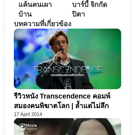
House
ตุ๊กตา
แค้นคนเผา
บาร์บี้ จิกกัด
Down
มี
บ้าน
ปิตา
ไฟ
ชีวิต
บทความที่เกี่ยวข้อง
แค้น
จริง
ไฟ
ค
อดีต
รี
|
เอ
ล้าง
ต
แค้น
โลก
คน
บาร์
เผา
บี้
บ้าน
จิก
กัด
รีวิวหนัง Transcendence คอมพ์
ปิตา
สมองคนพิฆาตโลก | ล้ำแต่ไม่ลึก
17 April 2014