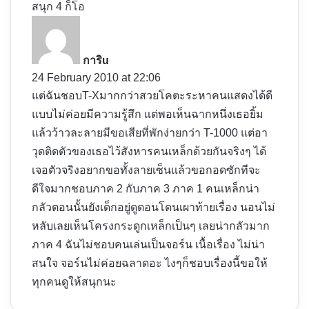
สนุก 4 ก็โอ
s
a
y
การิu
s
24 February 2010 at 22:06
:
แต่ฉันชอบT-Xมากกว่าสวยโคตะระหาคนแสดงได้ดี
แบบไม่ค่อยมีความรู้สึก แต่พอเห็นฉากหนึ่งเธอยิ้ม
แล้วว้าวละลายมีขอเสียที่พักง่ายกว่า T-1000 แต่อา
วุดติดตัวของเธอไว้สังหารคนเหล็กด้วยกันจริงๆ ได้
เจอตัวจริงอยากขอทั้งลายเซ็นแล้วขอกอดซักทีจะ
ดีใจมากชอบภาค 2 กับภาค 3 ภาค 1 คนเหล็กน่า
กลัวตอนนั้นยังเด็กอยู่ดูตอนโดนเผาท้ายเรื่อง นอนไม่
หลับเลยเห็นโครงกระดูกเหล็กเป็นๆ เลยน่ากลัวมาก
ภาค 4 ฉันไม่ชอบคนเล่นเป็นจอร์น เนื้อเรื่อง ไม่น่า
สนใจ จอร์นไม่ค่อยฉลาดอะ ไงๆก็ชอบเรื่องนี้ขอให้
ทุกคนดูให้สนุกนะ