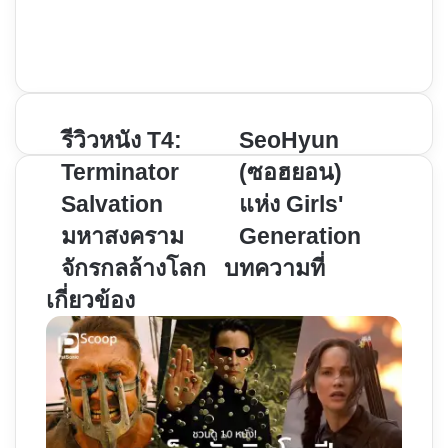
YouTube
Instagram
รีวิว
รีวิวหนัง T4:
SeoHyun
SeoHyun
หนัง
(ซอฮ
Terminator
(ซอฮยอน)
T4:
ยอน)
Salvation
แห่ง Girls'
Terminator
แห่ง
มหาสงคราม
Generation
Salvation
Girls'
มหา
Generation
จักรกลล้างโลก
บทความที่
สงคราม
เกี่ยวข้อง
จักร
กล
ล้าง
โลก