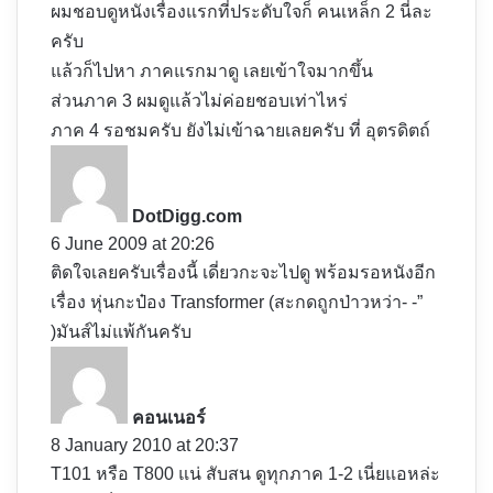
:
ผมชอบดูหนังเรื่องแรกที่ประดับใจก็ คนเหล็ก 2 นี่ละ
ครับ
แล้วก็ไปหา ภาคแรกมาดู เลยเข้าใจมากขึ้น
ส่วนภาค 3 ผมดูแล้วไม่ค่อยชอบเท่าไหร่
ภาค 4 รอชมครับ ยังไม่เข้าฉายเลยครับ ที่ อุตรดิตถ์
s
a
y
DotDigg.com
s
6 June 2009 at 20:26
:
ติดใจเลยครับเรื่องนี้ เดี่ยวกะจะไปดู พร้อมรอหนังอีก
เรื่อง หุ่นกะป๋อง Transformer (สะกดถูกป่าวหว่า- -”
)มันส์ไม่แพ้กันครับ
s
a
y
คอนเนอร์
s
8 January 2010 at 20:37
:
T101 หรือ T800 แน่ สับสน ดูทุกภาค 1-2 เนี่ยแอหล่ะ