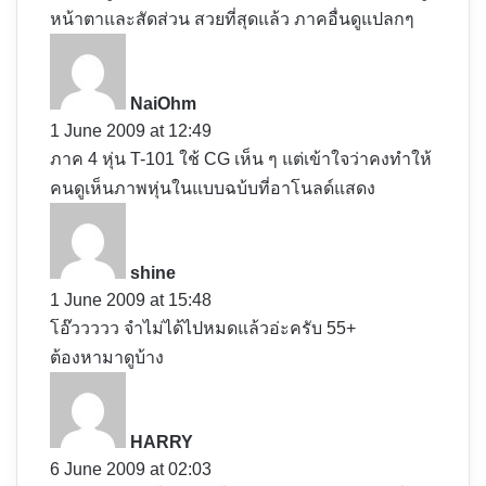
หน้าตาและสัดส่วน สวยที่สุดแล้ว ภาคอื่นดูแปลกๆ
s
a
y
NaiOhm
s
1 June 2009 at 12:49
:
ภาค 4 หุ่น T-101 ใช้ CG เห็น ๆ แต่เข้าใจว่าคงทำให้
คนดูเห็นภาพหุ่นในแบบฉบ้บที่อาโนลด์แสดง
s
a
y
shine
s
1 June 2009 at 15:48
:
โอ๊ววววว จำไม่ได้ไปหมดแล้วอ่ะครับ 55+
ต้องหามาดูบ้าง
s
a
y
HARRY
s
6 June 2009 at 02:03