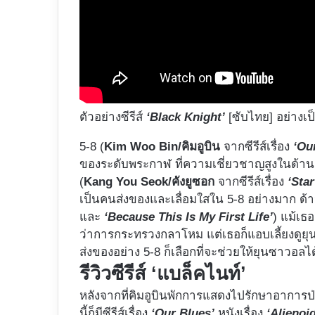
ตัวอย่างซีรีส์
‘Black Knight’
[ซับไทย] อย่างเ
5-8 (
Kim Woo Bin/คิมอูบิน
จากซีรีส์เรื่อง
‘Ou
ของระดับพระกาฬ ที่ความเชี่ยวชาญสูงในด้านกา
(
Kang You Seok/คังยูซอก
จากซีรีส์เรื่อง
‘Star
เป็นคนส่งของและเลื่อมใสใน 5-8 อย่างมาก ด
และ
‘Because This Is My First Life’
) แม้เธอ
ว่าการกระทรวงกลาโหม แต่เธอก็แอบเลี้ยงดูยุ
ส่งของอย่าง 5-8 ก็เลือกที่จะช่วยให้ยุนซาวอลไ
รีวิวซีรีส์ ‘แบล็คไนท์’
หลังจากที่คิมอูบินพักการแสดงไปรักษาอาการ
นี้ก็มีซีรีส์เรื่อง
‘Our Blues’
หนังเรื่อง
‘Alienoid