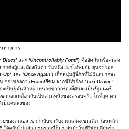
ป็นทางการ
r Blues’
และ
‘Uncontrollably Fond’
) คืออัศวินหรือคนส่ง
รต่อสู้และป้องกันตัว วันหนึ่ง เขาได้พบกับ ยุนซาวอล
t-Up’
และ
‘Once Again’
) เด็กหนุ่มผู้ลี้ภัยที่ใฝ่ฝันอยากจะ
้าน จองซอลอา (
Esom/อีซม
จากซีรีส์เรื่อง
‘Taxi Driver’
จะเป็นผู้พันหัวหน้าหน่วยข่าวกรองที่ฝันจะเป็นรัฐมนตรี
นซาวอลเหมือนกับเป็นส่วนหนึ่งของครอบครัว ในที่สุด คน
ด้เป็นคนส่งของ
ป่วยของตนเอง เขาก็กลับมารับงานแสดงเช่นเดิม ก่อนหน้า
’
ให้ดูกันไปแล้ว มาคราวนี้ก็มาเล่นนำในซีรีส์กันอีกครั้ง