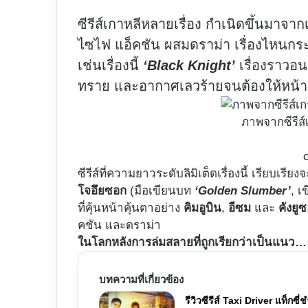
ซีรีส์เกาหลีหลายเรื่อง กำเนิดขึ้นมาจ
ไซไฟ แอ็คชัน ผสมดราม่า เรื่องไหนกระแ
เช่นเรื่องนี้
‘Black Knight’
เรื่องราวอ
ทราย และอากาศเลวร้ายจนต้องให้หน้าก
ภาพจากซีรีส์
c
ซีรีส์ที่ความยาวระดับลิมิเต็ดเรื่องนี้ เรียบเรียง
โจอึยซอก
(มือเขียนบท
‘Golden Slumber’
, 
ที่คุ้นหน้าคุ้นตาอย่าง
คิมอูบิน
,
อีซม
และ
คังยู
คชัน และดราม่า
ในโลกหลังการล่มสลายที่ถูกเรียกว่าเป็นแนว… 
บทความที่เกี่ยวข้อง
รีวิวซีรีส์ Taxi Driver แท็กซี่