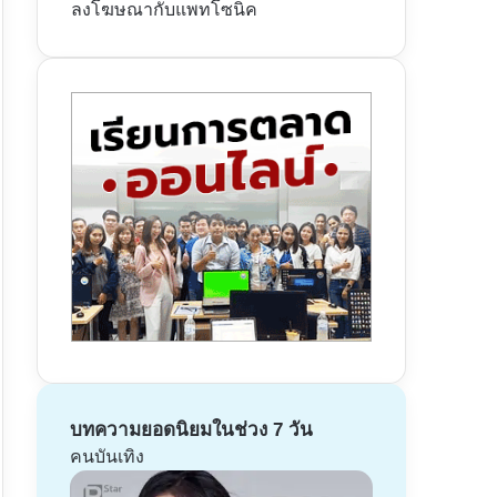
ลงโฆษณากับแพทโซนิค
บทความยอดนิยมในช่วง 7 วัน
คนบันเทิง