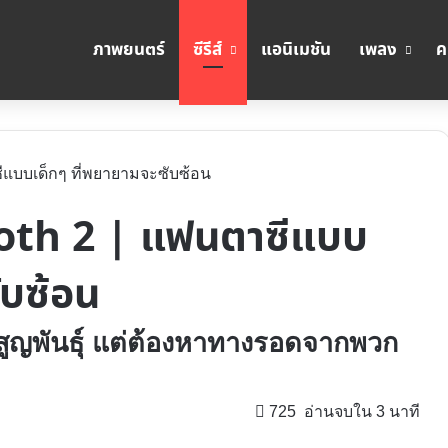
ภาพยนตร์
ซีรีส์
แอนิเมชัน
เพลง
ค
าซีแบบเด็กๆ ที่พยายามจะซับซ้อน
Tooth 2 | แฟนตาซีแบบ
ับซ้อน
จะสูญพันธุ์ แต่ต้องหาทางรอดจากพวก
725
อ่านจบใน 3 นาที