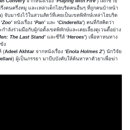
ian Convery
จากหนังเรื่อง
‘Playing with Fire’
) เด็กชาย
กครึ่งคนครึ่งหมู และเหล่าเด็กไฮบริดคนอื่นๆ ที่ถูกคนบ้าหน้า
s
) จับมาขังไว้ในสวนสัตว์ที่เคยเป็นเขตพิทักษ์เหล่าไฮบริด
ง
‘Zoo’
หนังเรื่อง
‘Pan’
และ
‘Cinderella’
) คนที่กัสคิดว่า
ำลังร่วมมือกับผู้ก่อตั้งเขตพิทักษ์และเคยเลี้ยงดูเวนดี้อย่าง
Men: The Last Stand’
และซีรีส์
‘Heroes’
)​ เพื่อหาหนทาง
ขัง
 (
Adeel Akhtar
จากหนังเรื่อง
‘Enola Holmes 2’
) นักวิจัย
ellani
) ผู้เป็นภรรยา มาบีบบังคับให้ค้นหาหาตัวยาเพื่อฆ่า