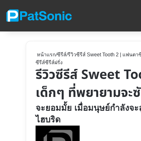
หน้าแรก
/
ซีรีส์
/
รีวิวซีรีส์ Sweet Tooth 2 | แฟนต
ซีรีส์
ซีรีส์ฝรั่ง
รีวิวซีรีส์ Sweet 
เด็กๆ ที่พยายามจะซ
จะยอมมั้ย เมื่อมนุษย์กำลัง
ไฮบริด
Follow
on