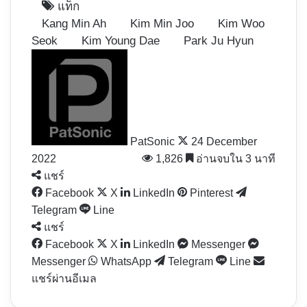
แท็ก
Kang Min Ah
Kim Min Joo
Kim Woo
Seok
Kim Young Dae
Park Ju Hyun
Follow
on
X
PatSonic
24 December
2022
1,826
อ่านจบใน 3 นาที
แชร์
Facebook
X
LinkedIn
Pinterest
Telegram
Line
แชร์
Facebook
X
LinkedIn
Messenger
Messenger
WhatsApp
Telegram
Line
แชร์ผ่านอีเมล