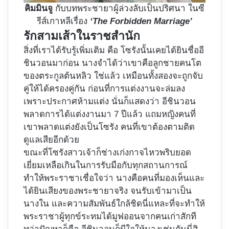
คิมมินจู
กับบทพระชายาผู้ล่วงลับเป็นปริศนา ในซี
รีส์เกาหลีเรื่อง
‘The Forbidden Marriage’
รักสามเส้าในราชสำนัก
สิ่งที่เราได้รับรู้เพิ่มเติม คือ โซรังนั้นเคยได้ยินชื่ออี
ชินวอนมาก่อน นางจำได้ว่าเขาคือลูกชายคนโต
ของตระกูลต้นหลิว ใช่แล้ว เหมือนทั้งสองจะถูกจับ
คู่ให้ได้ครองคู่กัน ก่อนที่การแต่งงานจะล่มลง
เพราะประกาศห้ามแต่ง นั่นก็แสดงว่า อีชินวอน
พลาดการได้แต่งงานมา 7 ปีแล้ว แถมหญิงคนที่
เขาพลาดแต่งยังเป็นโซรัง คนที่เขาต้องตามติด
ดูแลเสียอีกด้วย
ขณะที่โซรังสาวเจ้าก็ช่างเก่งกาจไหวพริบยอด
เยี่ยมเหลือเกินในการรับมือกับทุกสถานการณ์
ทำให้พระราชาเชื่อใจว่า นางคือคนที่มองเห็นและ
ได้ยินเสียงของพระชายาจริง จนรับเข้ามาเป็น
นางใน และความสัมพันธ์ใกล้ชิดนี่แหละที่จะทำให้
พระราชาผู้ทุกข์ระทมได้มูฟออนจากคนเก่าสักที