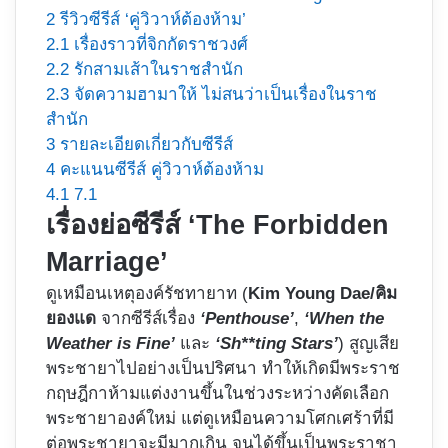
2
รีวิวซีรีส์ ‘คู่วิวาห์ต้องห้าม’
2.1
เรื่องราวที่จิกกัดราชวงศ์
2.2
รักสามเส้าในราชสำนัก
2.3
จัดความฮามาให้ ไม่สนว่าเป็นเรื่องในราช
สำนัก
3
รายละเอียดเกี่ยวกับซีรีส์
4
คะแนนซีรีส์ คู่วิวาห์ต้องห้าม
4.1
7.1
เรื่องย่อซีรีส์ ‘The Forbidden
Marriage’
ดูเหมือนเหตุองค์รัชทายาท (
Kim Young Dae/คิม
ยองแด
จากซีรีส์เรื่อง
‘Penthouse’
,
‘When the
Weather is Fine’
และ
‘Sh**ting Stars’
) สูญเสีย
พระชายาไปอย่างเป็นปริศนา ทำให้เกิดมีพระราช
กฤษฎีกาห้ามแต่งงานขึ้นในช่วงระหว่างคัดเลือก
พระชายาองค์ใหม่ แต่ดูเหมือนความโศกเศร้าที่มี
ต่อพระชายาจะมีมากเกิน จนได้ขึ้นเป็นพระราชา