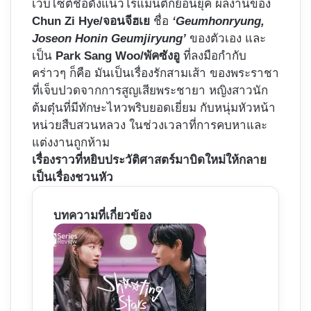
เว็บไซต์ชื่อดังแนวโรแมนติกย้อนยุค ผลงานของ
Chun Zi Hye/จอนจีฮเย
ชื่อ
‘Geumhonryung,
Joseon Honin Geumjiryung’
ของตัวเอง และ
เป็น
Park Sang Woo/พัคซังอู
ที่ลงมือกำกับ
คร่าวๆ ก็คือ มันเป็นเรื่องรักสามเส้า ของพระราชา
ที่เจ็บปวดจากการสูญเสียพระชายา หญิงสาวนัก
ต้มตุ๋นที่มีทักษะไหวพริบยอดเยี่ยม กับหนุ่มหัวหน้า
หน่วยสืบสวนหลวง ในช่วงเวลาที่การคบหาและ
แต่งงานถูกห้าม
เรื่องราวที่หยิบประวัติศาสตร์มาบิดใหม่ให้กลาย
เป็นเรื่องชวนหัว
บทความที่เกี่ยวข้อง