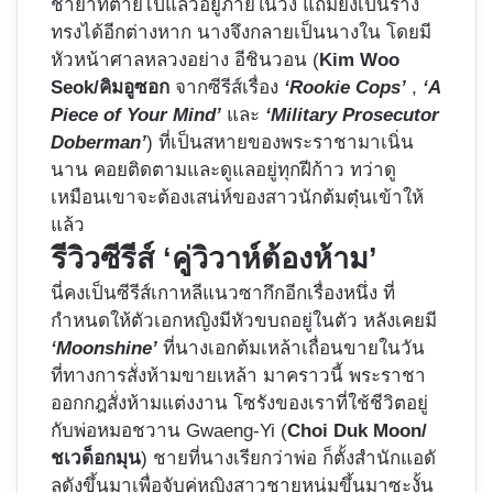
ชายาที่ตายไปแล้วอยู่ภายในวัง แถมยังเป็นร่าง
ทรงได้อีกต่างหาก นางจึงกลายเป็นนางใน โดยมี
หัวหน้าศาลหลวงอย่าง อีชินวอน (
Kim Woo
Seok/คิมอูซอก
จากซีรีส์เรื่อง
‘Rookie Cops’
,
‘A
Piece of Your Mind’
และ
‘Military Prosecutor
Doberman’
) ที่เป็นสหายของพระราชามาเนิ่น
นาน คอยติดตามและดูแลอยู่ทุกฝีก้าว ทว่าดู
เหมือนเขาจะต้องเสน่ห์ของสาวนักต้มตุ๋นเข้าให้
แล้ว
รีวิวซีรีส์ ‘คู่วิวาห์ต้องห้าม’
นี่คงเป็นซีรีส์เกาหลีแนวซากึกอีกเรื่องหนึ่ง ที่
กำหนดให้ตัวเอกหญิงมีหัวขบถอยู่ในตัว หลังเคยมี
‘Moonshine’
ที่นางเอกต้มเหล้าเถื่อนขายในวัน
ที่ทางการสั่งห้ามขายเหล้า มาคราวนี้ พระราชา
ออกกฎสั่งห้ามแต่งงาน โซรังของเราที่ใช้ชีวิตอยู่
กับพ่อหมอชวาน Gwaeng-Yi (
Choi Duk Moon/
ชเวด็อกมุน
) ชายที่นางเรียกว่าพ่อ ก็ตั้งสำนักแอดั
ลดังขึ้นมาเพื่อจับคู่หญิงสาวชายหนุ่มขึ้นมาซะงั้น