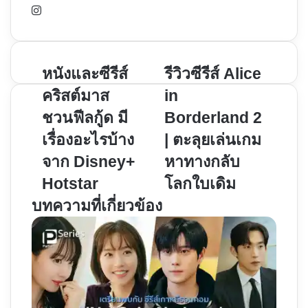
Instagram
หนัง
หนังและซีรีส์
รีวิว
รีวิวซีรีส์ Alice
และ
ซี
คริสต์มาส
in
ซี
รีส์
ชวนฟีลกู้ด มี
Borderland 2
รีส์
Alice
เรื่องอะไรบ้าง
| ตะลุยเล่นเกม
คริสต์มาส
in
ชวน
Borderland
จาก Disney+
หาทางกลับ
ฟีล
2
Hotstar
โลกใบเดิม
กู้ด
|
บทความที่เกี่ยวข้อง
มี
ตะลุย
เรื่อง
เล่น
อะไร
เกม
บ้าง
หา
จาก
ทาง
Disney+
กลับ