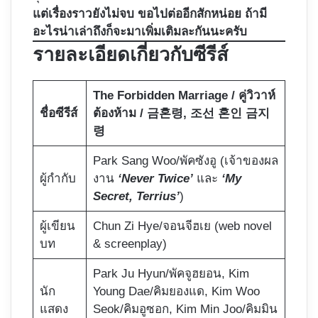
แต่เรื่องราวยังไม่จบ ขอไปต่ออีกสักหน่อย ถ้ามี
อะไรน่าเล่าถึงก็จะมาเพิ่มเติมละกันนะครับ
รายละเอียดเกี่ยวกับซีรีส์
The Forbidden Marriage / คู่วิวาห์
ชื่อซีรีส์
ต้องห้าม / 금혼령, 조선 혼인 금지
령
Park Sang Woo/พัคซังอู
(เจ้าของผล
ผู้กำกับ
งาน
‘Never Twice’
และ
‘My
Secret, Terrius’
)
ผู้เขียน
Chun Zi Hye/จอนจีฮเย (web novel
บท
& screenplay)
Park Ju Hyun/พัคจูฮยอน, Kim
นัก
Young Dae/คิมยองแด, Kim Woo
แสดง
Seok/คิมอูซอก, Kim Min Joo/คิมมิน