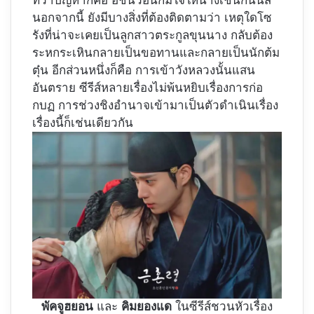
ทว่าปัญหาก็คือ อีชินวอนก็มีใจให้นางเช่นกันนี่สิ
นอกจากนี้ ยังมีบางสิ่งที่ต้องติดตามว่า เหตุใดโซ
รังที่น่าจะเคยเป็นลูกสาวตระกูลขุนนาง กลับต้อง
ระหกระเหินกลายเป็นขอทานและกลายเป็นนักต้ม
ตุ๋น อีกส่วนหนึ่งก็คือ การเข้าวังหลวงนั้นแสน
อันตราย ซีรีส์หลายเรื่องไม่พ้นหยิบเรื่องการก่อ
กบฏ การช่วงชิงอำนาจเข้ามาเป็นตัวดำเนินเรื่อง
เรื่องนี้ก็เช่นเดียวกัน
พัคจูฮยอน
และ
คิมยองแด
ในซีรีส์ชวนหัวเรื่อง