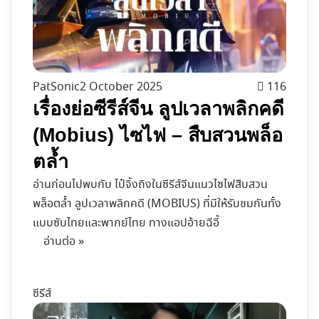
PatSonic
2 October 2025
116
เรื่องย่อซีรีส์จีน ลูปเวลาพลิกคดี
(Mobius) ไซไฟ – สืบสวนพล็อ
ตล้ำ
อ่านก่อนไปพบกับ ไป๋จิ้งถิงในซีรีส์จีนแนวไซไฟสืบสวน
พล็อตล้ำ ลูปเวลาพลิกคดี (MOBIUS) ที่มีให้รับชมกันทั้ง
แบบซับไทยและพากย์ไทย ทางแอปอ้ายฉีอี้
อ่านต่อ »
ซีรีส์