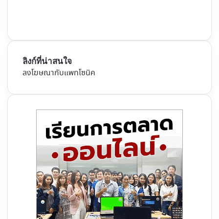
ลิงก์ที่น่าสนใจ
ลงโฆษณากับแพทโซนิค