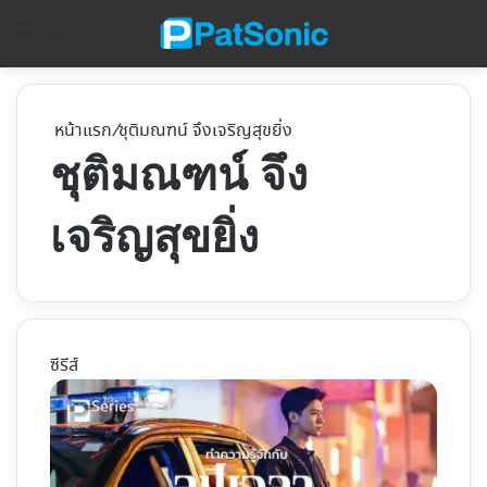
ค้
Menu
หน้าแรก
/
ชุติมณฑน์ จึงเจริญสุขยิ่ง
ชุติมณฑน์ จึง
เจริญสุขยิ่ง
ซีรีส์