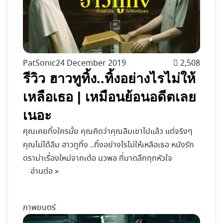
PatSonic
24 December 2019
2,508
รีวิว ฮาวทูทิ้ง..ทิ้งอย่างไรไม่ให้
เหลือเธอ | เหมือนย้อนอดีตเลย
เนอะ
คุณเคยทิ้งใครมั้ย คุณคิดว่าคุณลืมเขาไปแล้ว แต่จริงๆ
คุณไม่ได้ลืม ฮาวทูทิ้ง ..ทิ้งอย่างไรไม่ให้เหลือเธอ หนังรัก
ดราม่าเรื่องใหม่จากเต๋อ นวพล ที่บาดลึกทุกหัวใจ
อ่านต่อ »
ภาพยนตร์