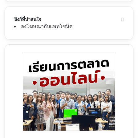
ลิงก์ที่น่าสนใจ
ลงโฆษณากับแพทโซนิค