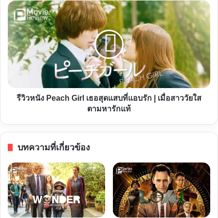
สนุก
รีวิว
สุดใจ
หนัง
Peach
Girl
เธอ
สุด
แสบ
ที่
รีวิวหนัง Peach Girl เธอสุดแสบที่แอบรัก | เมื่อสาววัยใส
แอบ
ตามหารักแท้
รัก
|
เมื่อ
บทความที่เกี่ยวข้อง
สาว
วัย
ใส
ตาม
หา
รัก