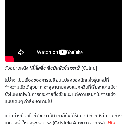
ตัวอย่างหนัง
[ซับไทย]
‘สี่ล้อซิ่ง ชิงบัลลังก์แชมป์’
ไม่ว่าจะเป็นเรื่องของการเปลี่ยนแปลงของนักแข่งรุ่นใหม่ที่
ทำความเร็วได้สูงมาก อายุอานามของแมคควีนที่เริ่มจะแก่แม้จะ
ยังไม่หมดไฟในการกระหายซึ่งชัยชนะ แต่ความสนุกในการแข่ง
แบบเดิมๆ กำลังหดหายไป
แต่อย่างน้อยในช่วงเวลานั้น เขาก็ยังได้รับความช่วยเหลือจากช่าง
เทคนิครุ่นใหม่ครูซ รามิเรซ (
จากซีรีส์
Cristela Alonzo
‘His