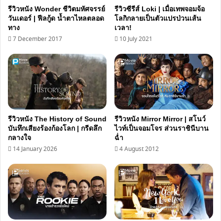
แท้
รีวิวหนัง Wonder ชีวิตมหัศจรรย์
รีวิวซีรีส์ Loki | เมื่อเทพจอมจ้อ
วันเดอร์ | ฟีลกู้ด น้ำตาไหลตลอด
โลกิกลายเป็นตัวแปรป่วนเส้น
ทาง
เวลา!
7 December 2017
10 July 2021
รีวิวหนัง The History of Sound
รีวิวหนัง Mirror Mirror | สโนว์
บันทึกเสียงร้องก้องโลก | กรีดลึก
ไวท์เป็นจอมโจร ส่วนราชินีบาน
กลางใจ
ฉ่ำ
14 January 2026
4 August 2012