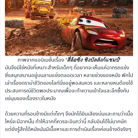
ภาพจากแอนิเมชั่นเรื่อง
‘สี่ล้อซิ่ง ชิงบัลลังก์แชมป์’
มันจึงมิใช่หนังที่เหมาะสำหรับเด็กๆ ที่อยากจะเห็นแค่ฉากรถแข่ง
ซิ่งสนุกสนานอยู่บนลานแข่งตลอดเวลา หลายช่วงของหนัง พักไป
เล่าเรื่องดราม่าชีวิตของไลท์นิ่งอยู่พอสมควร และหลายหนต้องใช้
ประสบการณ์ชีวิตพอประมาณเพื่อจะทำความเข้าใจและลึกซึ้งกับ
แง่มุมของเรื่องราวในหนัง
ด้วยความที่รอบข้างมีแต่เด็กๆ จึงมักได้ยินเสียงบ่นและถามว่าเมื่อ
ไหร่จะมีฉากนั้น ทำให้ฉากที่ควรจะอินกว่านี้ กลับอินได้ไม่มากนัก
แต่ยังรู้สึกได้หนังมันมีเนื้อหาและการดำเนินเรื่องค่อนข้างดีจริงๆ