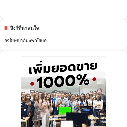
ลิงก์ที่น่าสนใจ
ลงโฆษณากับแพทโซนิค