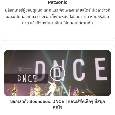
PatSonic
บล็อกเกอร์ผู้ชอบดูหนังหลากแนว ฟังเพลงหลายสไตล์ มีเวลาว่างก็
จะออกไปท่องเที่ยว บางเวลาก็หยิบหนังสือขึ้นมาอ่าน หยิบซีรีส์ขึ้น
มาดู แล้วก็จะหยิบมาเขียนให้ทุกคนได้อ่านกัน
Website
Facebook
X
YouTube
Instagram
บอก
เล่า
ถึง
Soundbox:
DNCE
|
คอน
เสิร์ต
บอกเล่าถึง Soundbox: DNCE | คอนเสิร์ตเล็กๆ ที่สนุก
เล็กๆ
สุดใจ
ที่