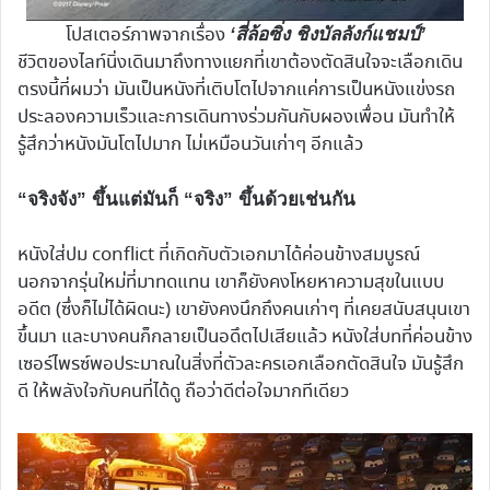
โปสเตอร์ภาพจากเรื่อง
‘สี่ล้อซิ่ง ชิงบัลลังก์แชมป์’
ชีวิตของไลท์นิ่งเดินมาถึงทางแยกที่เขาต้องตัดสินใจจะเลือกเดิน
ตรงนี้ที่ผมว่า มันเป็นหนังที่เติบโตไปจากแค่การเป็นหนังแข่งรถ
ประลองความเร็วและการเดินทางร่วมกันกับผองเพื่อน มันทำให้
รู้สึกว่าหนังมันโตไปมาก ไม่เหมือนวันเก่าๆ อีกแล้ว
“จริงจัง” ขึ้นแต่มันก็ “จริง” ขึ้นด้วยเช่นกัน
หนังใส่ปม conflict ที่เกิดกับตัวเอกมาได้ค่อนข้างสมบูรณ์
นอกจากรุ่นใหม่ที่มาทดแทน เขาก็ยังคงโหยหาความสุขในแบบ
อดีต (ซึ่งก็ไม่ได้ผิดนะ) เขายังคงนึกถึงคนเก่าๆ ที่เคยสนับสนุนเขา
ขึ้นมา และบางคนก็กลายเป็นอดึตไปเสียแล้ว หนังใส่บทที่ค่อนข้าง
เซอร์ไพรซ์พอประมาณในสิ่งที่ตัวละครเอกเลือกตัดสินใจ มันรู้สึก
ดี ให้พลังใจกับคนที่ได้ดู ถือว่าดีต่อใจมากทีเดียว