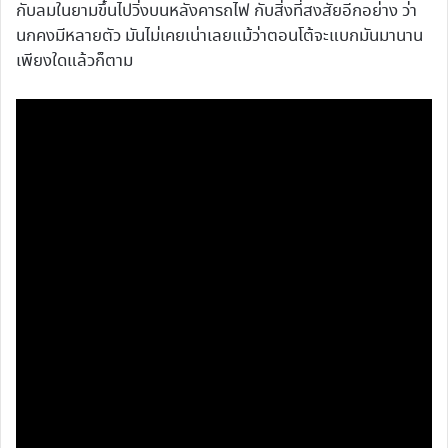
กับลมในยามขึ้นไปวิ่งบนหลังคารถไฟ กับสิ่งที่สงสัยอีกอย่าง ว่า
นกคงมีหลายตัว มันไม่เคยเน่าเลยแม้ว่าตอนโต้จะแบกมันมานาน
เพียงใดแล้วก็ตาม