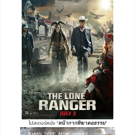
โปสเตอร์หนัง
‘
หน้ากากพิฆาตอธรรม’