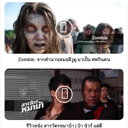
Zombie:
จาก
ตำนาน
หมอ
ผี
วูดู
มา
เป็น
Zombie: จากตำนานหมอผีวูดู มาเป็น ศพกินคน
ศพ
กิน
รีวิว
คน
หนัง
สารวัตร
หมาบ้า
|
บ้า
นัว
ร์
รีวิวหนัง สารวัตรหมาบ้า | บ้า นัวร์ แต่ดี