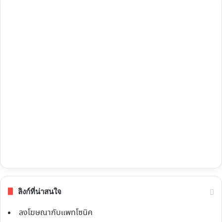
ลิงก์ที่น่าสนใจ
ลงโฆษณากับแพทโซนิค