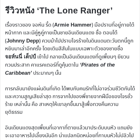
รีวิวหนัง ‘The Lone Ranger’
เรื่องราวของ จอห์น รี้ด (
) มือปราบที่อยู่ภายใต้
Armie Hammer
หน้ากาก และมีคู่หูคู่กายเป็นชายอินเดียนแดง ชื่อ ตอนโต้
(
) ควบม้าไปปราบโจรร้ายในดินแดนตะวันตกนี้ถูก
Johnny Depp
หยิบมาเล่าอีกครั้ง โดยเติมสีสันในแบบเฉพาะตัวของชายชื่อ
เข้าไป กลายเป็นอินเดียนแดงที่ดูเพี้ยนๆ ยียวน
จอห์นนี่ เด็ปป์
กวนประสาท คาแรคเตอร์ที่ดูคุ้นตาใน
‘Pirates of the
ประมาณๆ นั้น
Caribbean’
การกลับมายังแผ่นดินที่เกิด ได้พบกับคนรักที่ไม่อาจร่วมชีวิตกันได้
และความสูญเสียล่าสุด การจากไปของพี่ชายจากฝีมือของโจรชั่ว
ร้าย เหล่านั้น คือ สาเหตุให้เขาลุกขึ้นมาสู้เพื่อทวงคืนความ
ยุติธรรม
อินเดียนแดงสุดเพี้ยนที่เอากาที่ตายแล้วมาประดับบนหัว แถมยัง
จะเอาอาหารไปเลี้ยงมันอีก น่าแปลกนิดหน่อยที่กาบนหัวไม่ปลิวไป