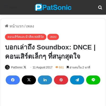
ค
Menu
หน้าแรก
/
เพลง
คอนเสิร์ตและมิวสิคเฟสติวัล
เพลง
บอกเล่าถึง Soundbox: DNCE |
คอนเสิร์ตเล็กๆ ที่สนุกสุดใจ
Follow
PatSonic
11 August 2017
661
อ่านจบใน 2 นาที
on
X