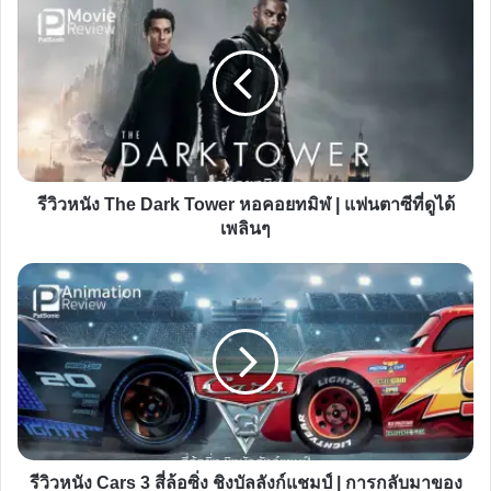
หนัง
The
Dark
Tower
หอคอย
ทมิฬ
|
รีวิวหนัง The Dark Tower หอคอยทมิฬ | แฟนตาซีที่ดูได้
แฟนตาซี
เพลินๆ
ที่
ดู
รีวิว
ได้
หนัง
เพ
Cars
ลินๆ
3
สี่
ล้อ
ซิ่ง
ชิง
รีวิวหนัง Cars 3 สี่ล้อซิ่ง ชิงบัลลังก์แชมป์ | การกลับมาของ