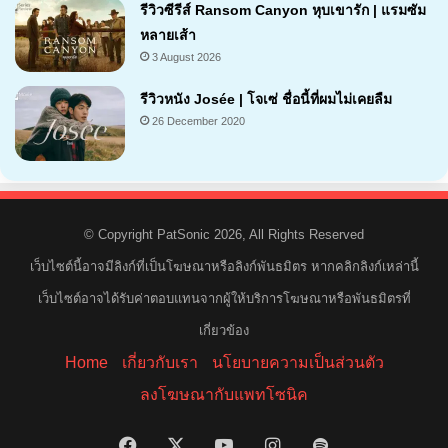
รีวิวซีรีส์ Ransom Canyon หุบเขารัก | แรมซัม
หลายเส้า
3 August 2026
7.1
รีวิวหนัง Josée | โจเซ่ ชื่อนี้ที่ผมไม่เคยลืม
26 December 2020
7.2
© Copyright PatSonic 2026, All Rights Reserved
เว็บไซต์นี้อาจมีลิงก์ที่เป็นโฆษณาหรือลิงก์พันธมิตร หากคลิกลิงก์เหล่านี้
เว็บไซต์อาจได้รับค่าตอบแทนจากผู้ให้บริการโฆษณาหรือพันธมิตรที่
เกี่ยวข้อง
Home
เกี่ยวกับเรา
นโยบายความเป็นส่วนตัว
ลงโฆษณากับแพทโซนิค
Facebook
X
YouTube
Instagram
Spotify