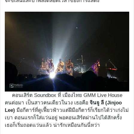
จะขี้เล่นและบ้าพลังตลอดเวลาของการแสดง
คอนเสิร์ต Soundbox ที่ เมืองไทย GMM Live House
คนต่อมา เป็นสาวคนเดียวในวง เธอคือ
จินจู ลี (Jinjoo
Lee)
มือกีตาร์ที่ดูเฟี้ยวฟ้าวแต่ฝีมือกีตาร์ก็เรียกได้ว่าเก่งไม่
เบา ตอนแรกก็ใส่แว่นอยู่ พอคอนเสิร์ตผ่านไปได้สักครั้ง
เธอก็เริ่มถอดแว่นแล้ว น่ารักเหมือนกันนี่หว่า