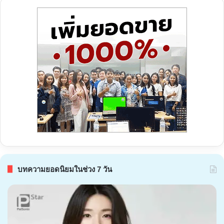
บทความยอดนิยมในช่วง 7 วัน