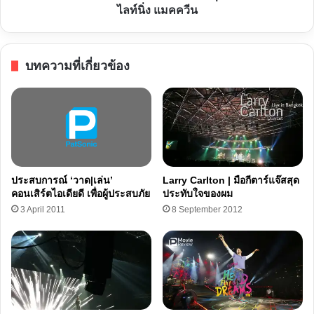
บัลลังก์
ไลท์นิ่ง แมคควีน
แชมป์
|
การก
บทความที่เกี่ยวข้อง
ลับ
มา
ของ
ไลท์
นิ่ง
แมค
ควีน
ประสบการณ์ ‘วาด|เล่น’
Larry Carlton | มือกีตาร์แจ๊สสุด
คอนเสิร์ตไอเดียดี เพื่อผู้ประสบภัย
ประทับใจของผม
3 April 2011
8 September 2012