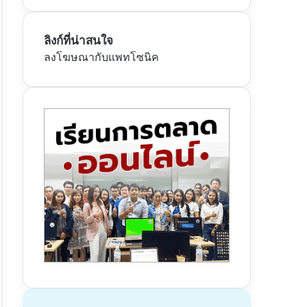
ลิงก์ที่น่าสนใจ
ลงโฆษณากับแพทโซนิค