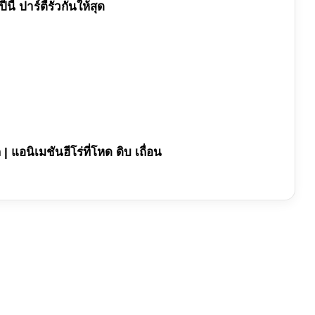
้ ปาร์ตี้รั่วกันให้สุด
 | แอนิเมชันฮีโร่ที่โหด ดิบ เถื่อน