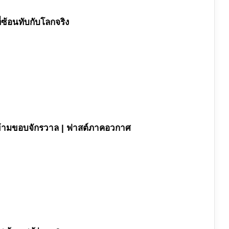
่ซ้อนทับกับโลกจริง
ค ข้ามขอบจักรวาล | ฟาสต์ภาคอวกาศ