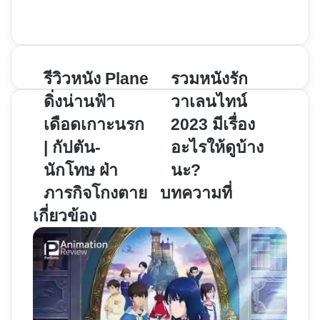
Instagram
รีวิว
รวม
รีวิวหนัง Plane
รวมหนังรัก
หนัง
หนัง
ดิ่งน่านฟ้า
วาเลนไทน์
Plane
รัก
เดือดเกาะนรก
2023 มีเรื่อง
ดิ่ง
วาเลนไทน์
| กัปตัน-
อะไรให้ดูบ้าง
น่าน
2023
ฟ้า
มี
นักโทษ ฝ่า
นะ?
เดือด
เรื่อง
ภารกิจโกงตาย
บทความที่
เกาะ
อะไร
เกี่ยวข้อง
นรก
ให้
|
ดู
กัปตัน-
บ้าง
นักโทษ
นะ?
ฝ่า
ภารกิจ