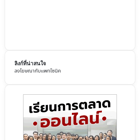
ลิงก์ที่น่าสนใจ
ลงโฆษณากับแพทโซนิค