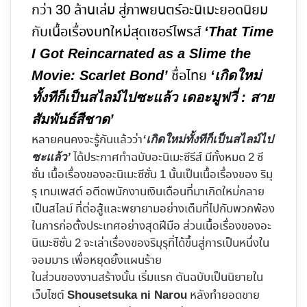
กว่า 30 ล้านเล่ม สู่ภาพยนตร์อะนิเมะยอดนิยม
กับเนื้อเรื่องบทใหม่สุดเซอร์ไพรส์
‘That Time
I Got Reincarnated as a Slime the
ชื่อไทย
Movie: Scarlet Bond’
‘เกิดใหม่
ทั้งทีก็เป็นสไลม์ไปซะแล้ว เดอะมูฟวี่ : สาย
สัมพันธ์สีชาด’
หลายคนคงจะรู้กันแล้วว่า
‘เกิดใหม่ทั้งทีก็เป็นสไลม์ไป
ได้ประกาศทำฉบับอะนิเมะซีรีส์ มีทั้งหมด 2 ซี
ซะแล้ว’
ซั่น เนื้อเรื่องของอะนิเมะซีซั่น 1 นั้นเป็นเนื้อเรื่องของ ริมุ
รุ เทมเพสต์ อตีดพนักงานเงินเดือนที่มาเกิดใหม่กลาย
เป็นสไลม์ ที่ต่อสู้และพยายามอย่างเต็มที่ไปกับพวกพ้อง
ในการก่อตั้งประเทศอย่างสุดฝีมือ ส่วนเนื้อเรื่องของอะ
นิเมะซีซั่น 2 จะเล่าเรื่องของริมุรุที่ได้ขึ้นสู่การเป็นหนึ่งใน
จอมมาร เพื่อหยุดยั้งแผนร้าย
ในส่วนของงานสร้างนั้น เริ่มแรก ตันฉบับเป็นนิยายใน
เว็บไซต์
หลังทำยอดขาย
Shousetsuka ni Narou