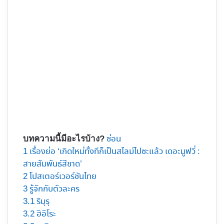
ซ่อน
บทความนี้มีอะไรบ้าง?
1
เรื่องย่อ ‘เกิดใหม่ทั้งทีก็เป็นสไลม์ไปซะแล้ว เดอะมูฟวี่ :
สายสัมพันธ์สีชาด’
2
โปสเตอร์เวอร์ชันไทย
3
รู้จักกับตัวละคร
3.1
ริมุรุ
3.2
ฮิอิโระ