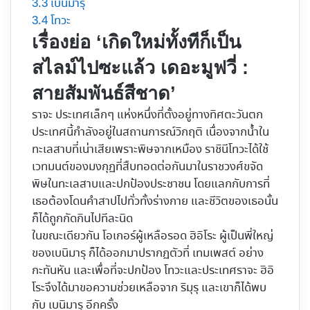
3.3
เบนิมารุ
3.4
โทวะ
เรื่องย่อ ‘เกิดใหม่ทั้งทีก็เป็น
สไลม์ไปซะแล้ว เดอะมูฟวี่ :
สายสัมพันธ์สีชาด’
ราจะ ประเทศเล็กๆ แห่งหนึ่งที่ตั้งอยู่ทางทิศตะวันตก
ประเทศนี้กำลังอยู่ในสถานการณ์วิกฤติ เนื่องจากน้ำใน
ทะเลสาบที่เน่าเสียเพราะพิษจากเหมือง ราชินีโทวะได้ใช้
เวทมนต์ของมงกุฏที่สืบทอดต่อกันมาในราชวงศ์ขจัด
พิษในทะเลสาบและปกป้องประชาชน โดยแลกกับการที่
เธอต้องโดนคำสาปไปทั่วทั้งร่างกาย และชีวิตของเธอนั้น
ก็ได้ถูกกัดกินไปทีละนิด
ในขณะเดียวกัน โอเกอร์ผู้เหลือรอด ฮิอิโระ ผู้เป็นพี่ใหญ่
ของเบนิมารุ ก็ได้ออกมาปรากฏตัวที่ เทมเพสต์ อย่าง
กะทันหัน และเพื่อที่จะปกป้อง โทวะและประเทศราจะ ฮิอิ
โระจึงได้มาขอความช่วยเหลือจาก ริมุรุ และเขาก็ได้พบ
กับ เบนิมารุ อีกครั้ง