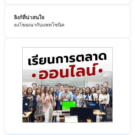
ลิงก์ที่น่าสนใจ
ลงโฆษณากับแพทโซนิค