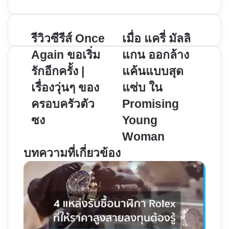
รีวิว
รีวิวซีรีส์ Once
เมื่อ
เมื่อ แครี่ มัลลิ
ซี
แค
Again ขอเริ่ม
แกน ออกล้าง
รีส์
รี่
รักอีกครั้ง |
แค้นแบบสุด
Once
มัล
เรื่องวุ่นๆ ของ
แซ่บ ใน
Again
ลิ
ขอ
แกน
ครอบครัวตัว
Promising
เริ่ม
ออก
ซง
Young
รัก
ล้าง
Woman
อีก
แค้น
บทความที่เกี่ยวข้อง
ครั้ง
แบบ
|
สุด
เรื่อง
แซ่บ
วุ่นๆ
ใน
ของ
Promising
ครอบ
Young
ครัว
Woman