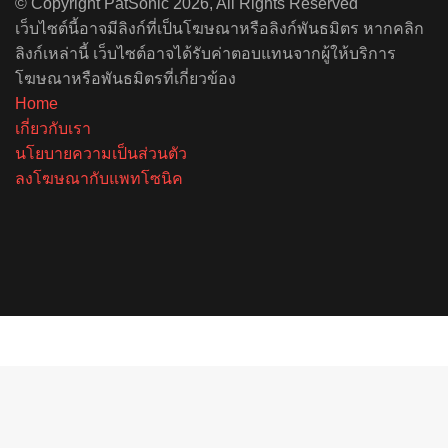
© Copyright PatSonic 2026, All Rights Reserved
เว็บไซต์นี้อาจมีลิงก์ที่เป็นโฆษณาหรือลิงก์พันธมิตร หากคลิก
ลิงก์เหล่านี้ เว็บไซต์อาจได้รับค่าตอบแทนจากผู้ให้บริการ
โฆษณาหรือพันธมิตรที่เกี่ยวข้อง
Home
เกี่ยวกับเรา
นโยบายความเป็นส่วนตัว
ลงโฆษณากับแพทโซนิค
Facebook
X
YouTube
Instagram
Spotify
Facebook
X
Telegram
Line
Back
to
top
button