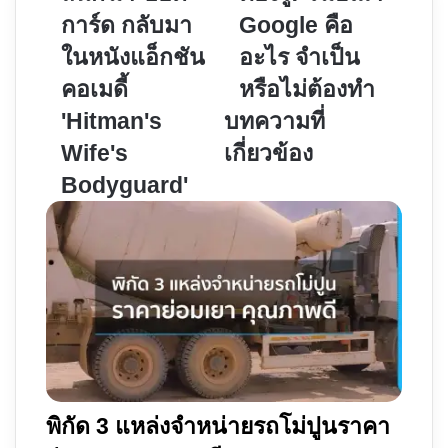
แสบ
การ
การ์ด กลับมา
Google คือ
ซ่า
ต้อง
ในหนังแอ็กชัน
อะไร จำเป็น
ส์
รู้!
นัก
โฆษณา
คอเมดี้
หรือไม่ต้องทำ
ฆ่า-
Google
'Hitman's
บทความที่
บอดี้
คือ
Wife's
เกี่ยวข้อง
การ์ด
อะไร
กลับ
จำเป็น
Bodyguard'
มา
หรือ
ใน
ไม่
หนัง
ต้อง
แอ็
ทำ
กชัน
คอ
เม
ดี้
'Hitman's
พิกัด 3 แหล่งจำหน่ายรถโม่ปูนราคา
Wife's