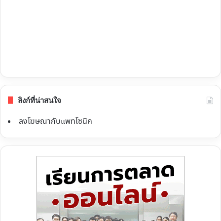
ลิงก์ที่น่าสนใจ
ลงโฆษณากับแพทโซนิค