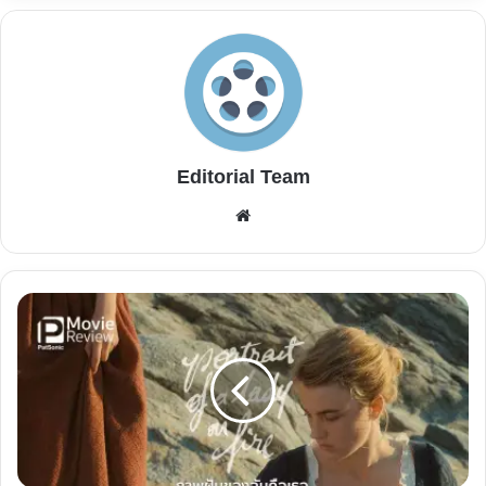
Editorial Team
Website
รีวิว
หนัง
Portrait
of
a
Lady
on