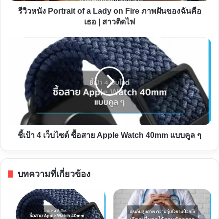
Fire
รีวิวหนัง Portrait of a Lady on Fire ภาพฝันของฉันคือ
ภาพ
เธอ | สาวติดไฟ
ฝัน
ของ
ชี้
ฉัน
เป้า
คือ
4
เธอ
เว็บไซต์
|
ซื้อ
สาว
สาย
ติดไฟ
Apple
Watch
ชี้เป้า 4 เว็บไซต์ ซื้อสาย Apple Watch 40mm แบบคูล ๆ
40mm
แบบ
คูล
บทความที่เกี่ยวข้อง
ๆ