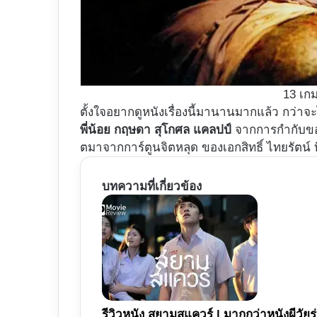
13 เก
ตั้งใจอยากดูหนังเรื่องนี้มานานมากแล้ว กว่าจ
พี่น้อย กฤษดา สุโกศล แคลปป์
จากการกำกับข
ตมาจากการ์ตูนจิตหลุด ของเอกสิทธิ์ ไทยรัตน์ ท
บทความที่เกี่ยวข้อง
รีวิวหนัง สยามสแควร์ | มากกว่าหนังผีวัยร