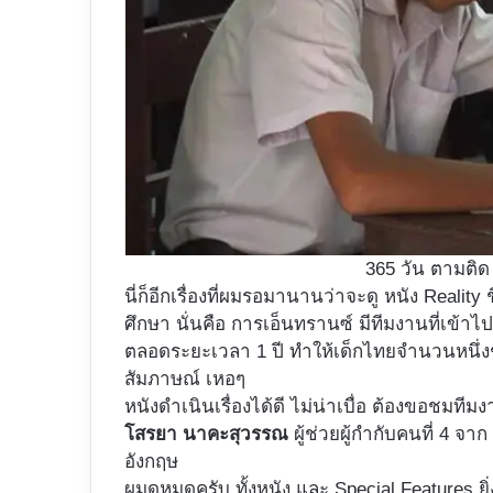
365 วัน ตามติด 
นี่ก็อีกเรื่องที่ผมรอมานานว่าจะดู หนัง Reali
ศึกษา นั่นคือ การเอ็นทรานซ์ มีทีมงานที่เข้
ตลอดระยะเวลา 1 ปี ทำให้เด็กไทยจำนวนหนึ่งชิ
สัมภาษณ์ เหอๆ
หนังดำเนินเรื่องได้ดี ไม่น่าเบื่อ ต้องขอชมที
โสรยา นาคะสุวรรณ
ผู้ช่วยผู้กำกับคนที่ 4 จา
อังกฤษ
ผมดูหมดครับ ทั้งหนัง และ Special Features ยิ่