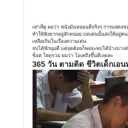
เท่าที่ดู ผมว่า หนังมันหลอนดีจริงๆ การแสดงของ
ทำให้ฟังยากอยู่สักหน่อย บทเด่นนั้นส่งให้อยู
เหลือเกินในเรื่องความเด่น
จบได้หักมุมดี แต่จุดด้อยก็พอจะพบได้บ้างบาง
ช็อต โดยรวม ผมว่า โอเคถึงขึ้นดีเลยละ
365 วัน ตามติด ชีวิตเด็กเอน