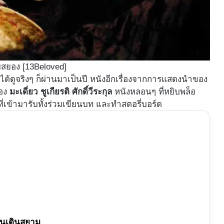
มสยอง [13Beloved]
ะได้ดูจริงๆ ก็ผ่านมาเป็นปี หนังอีกเรื่องจากการแสดงนำของ
อง
มะเดี่ยว ชูเกียรติ ศักดิ์วีระกุล
หนังหลอนๆ ที่หยิบพล็อ
ี่เข้ามารับทั้งร่วมเขียนบท และทำสตอรี่บอร์ด
ุ่นเดินสยาม