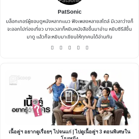
PatSonic
บล็อกเกอร์ผู้ชอบดูหนังหลากแนว ฟังเพลงหลายสไตล์ มีเวลาว่างก็
จะออกไปท่องเที่ยว บางเวลาก็หยิบหนังสือขึ้นมาอ่าน หยิบซีรีส์ขึ้น
มาดู แล้วก็จะหยิบมาเขียนให้ทุกคนได้อ่านกัน
Website
Facebook
X
YouTube
Instagram
เนื้อ
คู่ฯ
อยาก
ดู
เรื่อยๆ
ไป
จน
แก่
เนื้อคู่ฯ อยากดูเรื่อยๆ ไปจนแก่ | ไปดูเนื้อคู่ฯ 3 ตอนพิเศษใน
|
โรงหนัง