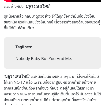
ตัวอย่างหนัง
‘บลูวาเลนไทน์’
ดูหนังมาแล้ว กลับมาดูตัวอย่าง จำได้ทุกช็อตว่ามันคือช่วงไหน
ของหนัง ช่วงไหนสุขช่วงไหนทุกข์ เรื่องราวทั้งสองด้านของชีวิตคู่
ที่ไม่ได้มีแค่ด้านเดียว
Taglines:
Nobody Baby But You And Me.
ตัวหนังค่อนข้างมีหลายๆ ฉากที่ส่งผลให้เกือบ
‘บลูวาเลนไทน์’
ได้เรท NC-17 แล้ว เพราะมีทั้งฉากสูบบุหรี่ ฉากทำร้ายร่างกาย
ฉากเล่นเซ็กซ์กันถึงพริกถึงขิง ก่อนจะต่อสู้กันจนได้เรท R มา
หลายฉาก ผมพยายามกลั้นความรู้สึกเต็มตื้นเอาไว้ มันอาจจะไม่ได้
ส่งผลถึงขนาดหยุดน้ำตาไม่ได้ แต่ฉากสุดท้ายนี่ของจริง (แม้จะ