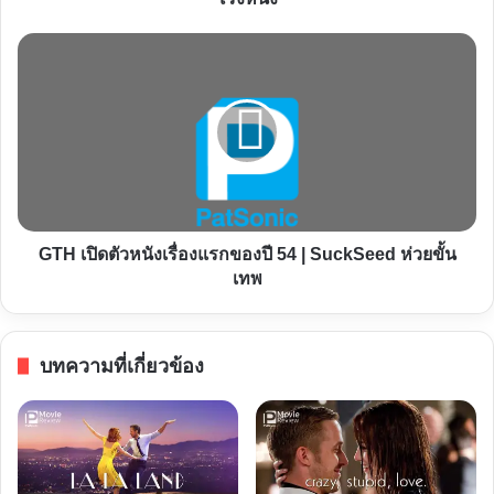
ไป
ดู
GTH
เนื้อ
เปิด
คู่ฯ
ตัว
3
หนัง
ตอน
เรื่อง
พิเศษ
แรก
ใน
ของ
โรง
ปี
GTH เปิดตัวหนังเรื่องแรกของปี 54 | SuckSeed ห่วยขั้น
หนัง
54
เทพ
|
SuckSeed
ห่วย
บทความที่เกี่ยวข้อง
ขั้น
เทพ