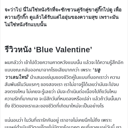
จะว่าไป นี่ไม่ใช่หนังรักที่จะชักชวนคู่รักคู่ขาคู่กิ๊กไปดู เพื่อ
ความกุ๊กกิ๊ก ดูแล้วได้รับแต่ไออุ่นของความสุข เพราะมัน
ไม่ใช่หนังรักแบบนั้น
รีวิวหนัง ‘Blue Valentine’
ผมกลัวว่า เข้าไปด้วยความคาดหวังแบบนั้น แล้วจะได้ความรู้สึกอีก
แบบขณะกลับออกมาจากโรงเสียมากกว่า เพราะ
‘บลู
นำเสนอแง่มุมของชีวิตคู่ในแบบที่บอกเราว่า ความ
วาเลนไทน์’
สัมพันธ์ในวันแรกๆ ของสองเรา เราไม่อาจรู้ได้เลยว่ามันจะไปจบ
ลงตรงไหน ไม่เคยจะรู้เลยว่า มันจะดำเนินต่อเนื่องไปถึงวันไหน
ความรักที่มากมาย จะมีสักวันที่หมดลงหรือเปล่า แล้วถ้าวันนั้นมา
ถึง ชีวิตของเราและของชีวิตที่เกิดมาใหม่จะเป็นอย่างไร
แน่นอนว่า ในวันที่เรารักกันอยู่ เราอาจไม่เคยนึกไม่ถึง เพราะ
มนุษย์ดำเนินชีวิตอยู่โดยไม่มีทางรู้อนาคต คนที่เราคบอยู่วันนี้ เรา