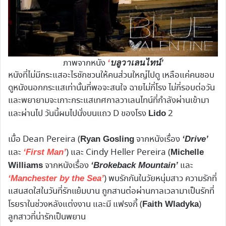
ภาพจากหนัง
‘
บลูวาเลนไทน์’
หนังที่ไม่มีกระแสอะไรชักชวนให้คนส่วนใหญ่ไปดู เหลือแค่คนชอบ
ดูหนังนอกกระแสเท่านั้นที่พอจะสนใจ ฉายไม่กี่โรง ไม่กี่รอบต่อวัน
และพยายามจะเกาะกระแสเทศกาลวาเลนไทน์ที่กำลังผ่านเข้ามา
และผ่านไป วันนี้ผมไปนั่งบนแถว D ของโรง
2
Lido
เมื่อ Dean Pereira (
จากหนังเรื่อง
Ryan Gosling
‘Drive’
และ
) และ Cindy Heller Pereira (
‘First Man’
Michelle
จากหนังเรื่อง
และ
Williams
‘Brokeback Mountain’
) พบรักกันในวัยหนุ่มสาว ความรักที่
‘Manchester by the Sea’
แสนสดใสในวันที่รักแย้มบาน ถูกสานต่อผ่านกาลเวลามาเป็นรักที่
โรยราในช่วงหลังแต่งงาน และมี แฟรงกี้ (
)
Faith Wladyka
ลูกสาวที่น่ารักเป็นพยาน