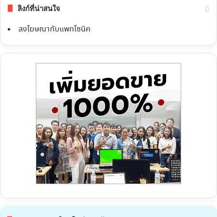
ลิงก์ที่น่าสนใจ
ลงโฆษณากับแพทโซนิค