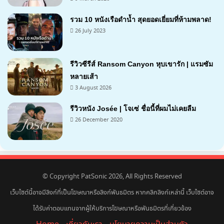
รวม 10 หนังเรือดำน้ำ สุดยอดเยี่ยมที่ห้ามพลาด!
26 July 2023
รีวิวซีรีส์ Ransom Canyon หุบเขารัก | แรมซัม
หลายเส้า
3 August 2026
7.1
รีวิวหนัง Josée | โจเซ่ ชื่อนี้ที่ผมไม่เคยลืม
26 December 2020
7.2
© Copyright PatSonic 2026, All Rights Reserved
เว็บไซต์นี้อาจมีลิงก์ที่เป็นโฆษณาหรือลิงก์พันธมิตร หากคลิกลิงก์เหล่านี้ เว็บไซต์อาจ
ได้รับค่าตอบแทนจากผู้ให้บริการโฆษณาหรือพันธมิตรที่เกี่ยวข้อง