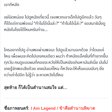
เอาทีหลัง
แย่นิดหน่อย ไปดูหนังเที่ยวนี้ เจอพวกเอาเด็กไปดูอีกแล้ว วันๆ
ก็ได้แต่ถามพ่อแม่ “ทำไมไอ้นั่นล่ะ?” “ทำไมไอ้นี่ล่ะ?” ขอสมาธินั่งดู
หนังในโรงได้ไหมครับท่าน…
ใครอยากไปดู อ่านพอผ่านพอนะ ไปดูแล้วมาบอกด้วย ว่าโดนแค่
ไหน เผื่อผมจะคิดไปเองคนเดียว ผมว่า ทำหนังแอ็คชั่นที่ทำยากขึ้น
ทุกวัน คนดูแบบผมที่คอยจะหวังให้เป็นหนังอภิมหามันส์เนี่ย มันไม่
เคยรู้จักพอเสียด้วย เคยมันแค่ไหน ก็หวังจะให้เห็นแบบมันๆ ยิ่ง
กว่าเก่าไปอีก ไม่รู้ว่า จะคาดหวังไปไหน
สุดท้าย ก็ได้เป็นตำนานสมใจ แต่…
ชื่อภาพยนตร์:
I Am Legend / ข้าคือตำนานพิฆาต