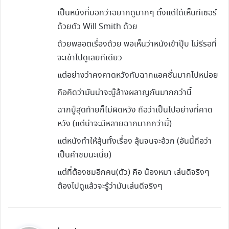
:
เป็นหนังที่บอกว่าอยากดูมากๆ ตั้งแต่ได้เห็นทีเซอร์
ด้วยตัว Will Smith ด้วย
ด้วยพลอตเรื่องด้วย พอเห็นว่าหนังเข้าปุ๊บ ไม่รีรอที่
จะเข้าไปดูเลยทีเดียว
แต่อย่างว่าคงคาดหวังกับฉากแอคชั่นมากไปหน่อย
คือคิดว่ามันน่าจะบู๊ล้างผลาญกันมากกว่านี้
ฉากบู๊สุดท้ายก็ไม่ผิดหวัง ถือว่าเป็นไปอย่างที่คาด
หวัง (แต่น่าจะมีหลายฉากมากกว่านี้)
แต่หนังทำให้ลุ้นทั้งเรื่อง ลุ้นจนจะอ้วก (อันนี้ถือว่า
เป็นคำชมนะเนี่ย)
แต่ที่ต้องชมอีกคน(ตัว) คือ น้องหมา เล่นดีจริงๆ
ต้องไปดูแล้วจะรู้ว่ามันเล่นดีจริงๆ