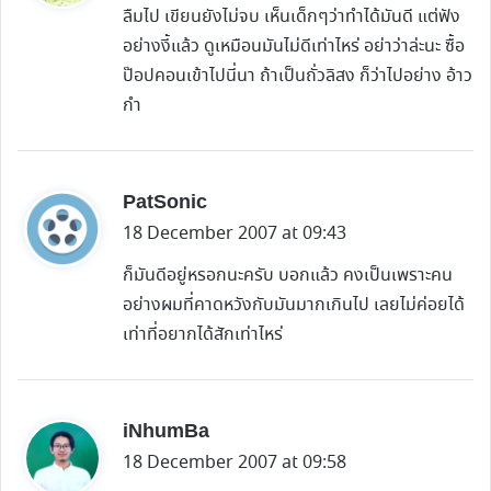
y
ลืมไป เขียนยังไม่จบ เห็นเด็กๆว่าทำได้มันดี แต่ฟัง
s
อย่างงี้แล้ว ดูเหมือนมันไม่ดีเท่าไหร่ อย่าว่าล่ะนะ ซื้อ
:
ป๊อปคอนเข้าไปนี่นา ถ้าเป็นถั่วลิสง ก็ว่าไปอย่าง อ้าว
กำ
s
PatSonic
a
18 December 2007 at 09:43
y
ก็มันดีอยู่หรอกนะครับ บอกแล้ว คงเป็นเพราะคน
s
อย่างผมที่คาดหวังกับมันมากเกินไป เลยไม่ค่อยได้
:
เท่าที่อยากได้สักเท่าไหร่
s
iNhumBa
a
18 December 2007 at 09:58
y