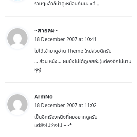
รวมๆแล้วก็น่าดูเหมือนกันนะ แต่…
s
:
s
~สายลม~
a
18 December 2007 at 10:41
y
ไม่ได้เข้ามาดูอ่าน Theme ใหม่สวยดีครับ
s
… ส่วน หนัง… ผมยังไม่ได้ดูเลยอ่ะ (แต่คงอีกไม่นาน
:
หุหุ)
s
ArmNo
a
18 December 2007 at 11:02
y
เป็นอีกเรื่องหนึ่งที่ผมอยากดูครับ
s
แต่ยังไม่ว่างไป – -*
: