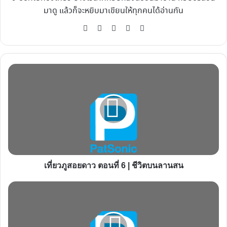
มาดู แล้วก็จะหยิบมาเขียนให้ทุกคนได้อ่านกัน
Website
Facebook
X
YouTube
Instagram
เที่ยว
ภู
สอยดาว
ตอน
ที่
6
|
ชีวิต
เที่ยวภูสอยดาว ตอนที่ 6 | ชีวิตบนลานสน
บน
ลาน
เที่ยว
สน
ภู
สอยดาว
ตอน