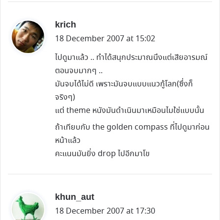
s
krich
a
18 December 2007 at 15:02
y
ไปดูมาแล้ว .. ทำได้สนุกประมาณนึงแต่เสียอารมณ์
s
ตอนจบมากๆ ..
:
มันจบได้ไม่ดี เพราะมันจบแบบแนวกู้โลก(ซึ่งก็
จริงๆ)
แต่ theme หนังมันดำเนินมาเหมือนไมใ่ช่แบบนั้น
ถ้าเทียบกับ the golden compass ที่ไปดูมาก่อน
หน้าแล้ว
คะแนนมันยิ่ง drop ไปอีกมาโข
s
khun_aut
a
18 December 2007 at 17:30