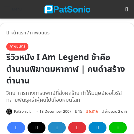
ค้
Menu
หน้าแรก
/
ภาพยนตร์
ภาพยนตร์
รีวิวหนัง I Am Legend ข้าคือ
ตำนานพิฆาตมหากาฬ | คนดำสร้าง
ตำนาน
วิทยาการทางการแพทย์ที่ส่งผลร้าย ทำให้มนุษย์เจอไวรัส
กลายพันธุ์คร่าผู้คนไปเกือบหมดโลก
Follow
PatSonic
18 December 2007
15
6,816
อ่านจบใน 2 นาที
on
X