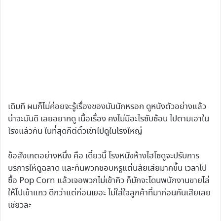
เดิมที ผมก็ไม่ค่อยจะรู้เรื่องของมันนักหรอก ดูหนังตัวอย่างแล้ว
น่าจะมันดี เลยอยากดู เนื้อเรื่อง คงไม่มีอะไรซับซ้อน ไปตามเอาใน
โรงแล้วกัน ในที่สุดก็ตีตั๋วเข้าไปดูในโรงใหญ่
ข้อสังเกตอย่างหนึ่ง คือ เดี๋ยวนี้ โรงหนังห้างไฮโซดูจะปรับการ
บริการให้ดูฉลาด และทันพวกชอบหรูแต่นิสัยเสียมากขึ้น เวลาไป
ซื้อ Pop Corn แล้วเจอพวกไม่เข้าคิว ก็มักจะโดนพนักงานขายไล่
ให้ไปเข้าแถว ดีกว่าแต่ก่อนเยอะ ไม่ใส่ใจลูกค้าที่มาก่อนกันเสียเลย
เชียวละ