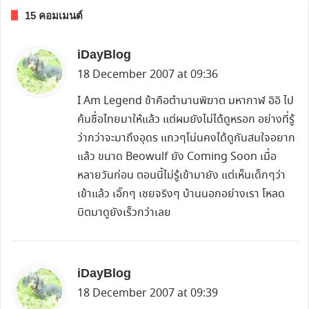
15 คอมเมนต์
s
iDayBlog
a
18 December 2007 at 09:36
y
I Am Legend ข้าคือตำนานพิฆาต มหากาฬ อิอิ ไป
s
ค้นชื่อไทยมาให้แล้ว แต่ผมยังไม่ได้ดูหรอก อย่างที่รู้
:
ว่ากว่าจะมาถึงอุดร แถวๆโน่นคงได้ดูกันสมใจอยาก
แล้ว ขนาด Beowulf ยัง Coming Soon เมื่อ
หลายวันก่อน ตอนนี้ไม่รู้เข้ามายัง แต่เห็นเด็กๆว่า
เข้าแล้ว เอิ๊กๆ เชยจริงๆ บ้านนอกอย่างเรา โหลด
บิตมาดูยังเร็วกว่าเลย
s
iDayBlog
a
18 December 2007 at 09:39