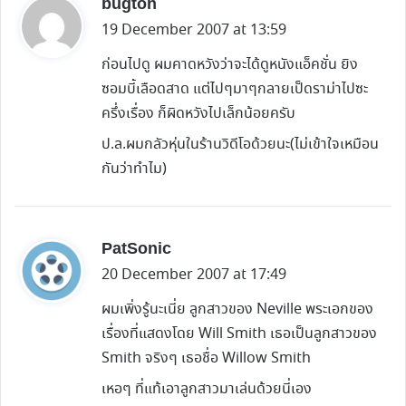
s
bugton
a
19 December 2007 at 13:59
y
ก่อนไปดู ผมคาดหวังว่าจะได้ดูหนังแอ็คชั่น ยิง
s
ซอมบี้เลือดสาด แต่ไปๆมาๆกลายเป็ดราม่าไปซะ
:
ครึ่งเรื่อง ก็ผิดหวังไปเล็กน้อยครับ
ป.ล.ผมกลัวหุ่นในร้านวิดีโอด้วยนะ(ไม่เข้าใจเหมือน
กันว่าทำไม)
s
PatSonic
a
20 December 2007 at 17:49
y
ผมเพิ่งรู้นะเนี่ย ลูกสาวของ Neville พระเอกของ
s
เรื่องที่แสดงโดย Will Smith เธอเป็นลูกสาวของ
:
Smith จริงๆ เธอชื่อ Willow Smith
เหอๆ ที่แท้เอาลูกสาวมาเล่นด้วยนี่เอง