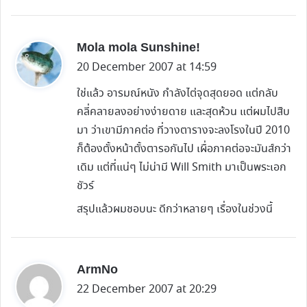
s
Mola mola Sunshine!
a
20 December 2007 at 14:59
y
ใช่แล้ว อารมณ์หนัง กำลังไต่จุดสุดยอด แต่กลับ
s
คลี่คลายลงอย่างง่ายดาย และสุดห้วน แต่ผมไปสืบ
:
มา ว่าเขามีภาคต่อ ที่วางตารางจะลงโรงในปี 2010
ก็ต้องตั้งหน้าตั้งตารอกันไป เผื่อภาคต่อจะมันส์กว่า
เดิม แต่ที่แน่ๆ ไม่น่ามี Will Smith มาเป็นพระเอก
ชัวร์
สรุปแล้วผมชอบนะ ดีกว่าหลายๆ เรื่องในช่วงนี้
s
ArmNo
a
22 December 2007 at 20:29
y