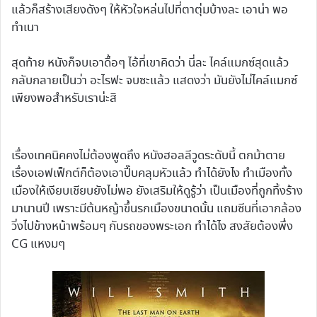
แล้วก็สร้างเสียงดังๆ ให้หัวใจหล่นไปที่ตาตุ่มบ้างละ เอาน่า พอ
ทำเนา
สุดท้าย หนังก็จบเอาดื้อๆ ไอ้ที่เขาคิดว่า นี่ละ ไคล์แมกซ์สุดแล้ว
กลับกลายเป็นว่า อะไรฟะ จบซะแล้ว แสดงว่า มันยังไม่ไคล์แมกซ์
เพียงพอสำหรับเราน่ะสิ
เรื่องเทคนิคคงไม่ต้องพูดถึง หนังฮอลลีวูดระดับนี้ ตกม้าตาย
เรื่องเอฟเฟ็กต์ก็ต้องเอาปี๊บคลุมหัวแล้ว ทำได้ยังไง ทำเมืองทั้ง
เมืองให้เงียบเชียบยังไม่พอ ยังเสริมให้ดูรู้ว่า เป็นเมืองที่ถูกทิ้งร้าง
มานานปี เพราะมีต้นหญ้าขึ้นรกเมืองขนาดนั้น แถมซีนที่เอากล้อง
วิ่งไปข้างหน้าพร้อมๆ กับรถของพระเอก ทำได้ไง สงสัยต้องพึ่ง
CG แหงมๆ