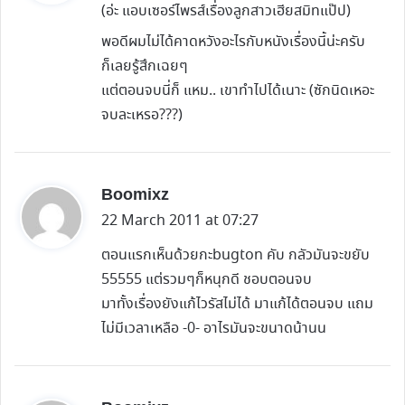
(อ่ะ แอบเซอร์ไพรส์เรื่องลูกสาวเฮียสมิทแป๊ป)
s
พอดีผมไม่ได้คาดหวังอะไรกับหนังเรื่องนี้น่ะครับ
:
ก็เลยรู้สึกเฉยๆ
แต่ตอนจบนี่ก็ แหม.. เขาทำไปได้เนาะ (ซักนิดเหอะ
จบละเหรอ???)
s
Boomixz
a
22 March 2011 at 07:27
y
ตอนแรกเห็นด้วยกะbugton คับ กลัวมันจะขยับ
s
55555 แต่รวมๆก็หนุกดี ชอบตอนจบ
:
มาทั้งเรื่องยังแก้ไวรัสไม่ได้ มาแก้ได้ตอนจบ แถม
ไม่มีเวลาเหลือ -0- อาไรมันจะขนาดน้านน