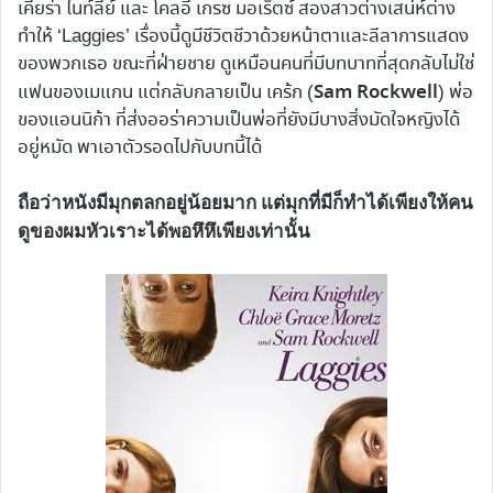
เคียร่า ไนท์ลีย์ และ โคลอี้ เกรซ มอเร็ตซ์ สองสาวต่างเสน่ห์ต่าง
ทำให้ ‘Laggies’ เรื่องนี้ดูมีชีวิตชีวาด้วยหน้าตาและลีลาการแสดง
ของพวกเธอ ขณะที่ฝ่ายชาย ดูเหมือนคนที่มีบทบาทที่สุดกลับไม่ใช่
Sam Rockwell
แฟนของเมแกน แต่กลับกลายเป็น เคร้ก (
) พ่อ
ของแอนนิก้า ที่ส่งออร่าความเป็นพ่อที่ยังมีบางสิ่งมัดใจหญิงได้
อยู่หมัด พาเอาตัวรอดไปกับบทนี้ได้
ถือว่าหนังมีมุกตลกอยู่น้อยมาก แต่มุกที่มีก็ทำได้เพียงให้คน
ดูของผมหัวเราะได้พอหึหึเพียงเท่านั้น