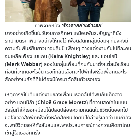
‘รักเราอย่าเต่าเลย’
ภาพจากหนัง
บางอย่างเกิดขึ้นในวันจบการศึกษา เหมือนพันธะสัญญาที่ยัง
รักษามิตรภาพบางอย่างให้คงไว้ เพื่อนสนิทกลุ่มย่อมๆ ที่ยังคงมี
ความสัมพันธ์ยืนยาวมาจนสิบปี เพื่อนๆ ต่างแต่งงานกันไปทีละคน
Keira Knightley
จนเหลือเพียง เมแกน (
) และ แอนโธนี
Mark Webber
(
) สองในกลุ่มเพื่อนที่คบกันมาตั้งแต่สมัยเรียน
ก่อนที่จะเกิดอะไรขึ้น เธอก็กลับเลือกจะไปพักใจหรือเพื่อคิดอะไร
สักอย่างในสักที่ที่ไม่ต้องมีใครมาตัดสินตัวเธอเอง
เหตุการณ์ในคืนแต่งงานของเพื่อน เธอกลับได้พบกับเด็กสาว
Chloë Grace Moretz
อย่าง แอนนิก้า (
) ที่ความสดใสในแบบ
วัยรุ่นทำให้เธอเหมือนได้ปลดปล่อยความกดดันในชีวิตนั้นออกไป
ขอใช้เวลาสักพักเพื่อตั้งหลักสักหน โดยไม่ได้ล่วงรู้เลยว่า มันกำลัง
จะพาชีวิตเธอให้ทั้งสับสนและพาประสบการณ์ทางความคิดถาโถม
เข้าสู่ใจเธออีกครั้ง