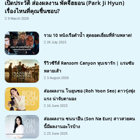
เปิดประวัติ ส่องผลงาน พัคจีฮยอน (Park Ji Hyun)
เรื่องไหนที่คุณชื่นชอบ?
9 March 2026
รวม 10 หนังเรือดำน้ำ สุดยอดเยี่ยมที่ห้ามพลาด!
26 July 2023
รีวิวซีรีส์ Ransom Canyon หุบเขารัก | แรมซัม
หลายเส้า
3 August 2026
7.1
ส่องผลงาน โนยุนซอ (Roh Yoon Seo) ดาวรุ่งพุ่ง
แรง น่าจับตามอง
16 June 2023
ส่องผลงาน ซนนาอึน (Son Na Eun) สาวสวยคน
นี้มีผลงานอะไรบ้าง
23 June 2025