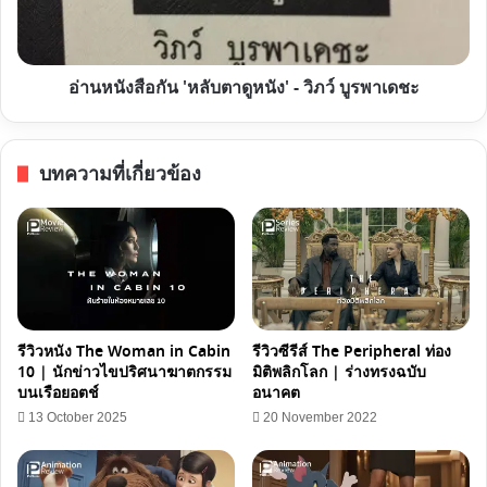
เลียม
หนัง'
เท่
-
จุง
วิภว์
อ่านหนังสือกัน 'หลับตาดูหนัง' - วิภว์ บูรพาเดชะ
บูรพา
เดชะ
บทความที่เกี่ยวข้อง
รีวิวหนัง The Woman in Cabin
รีวิวซีรีส์ The Peripheral ท่อง
10 | นักข่าวไขปริศนาฆาตกรรม
มิติพลิกโลก | ร่างทรงฉบับ
บนเรือยอตช์
อนาคต
13 October 2025
20 November 2022