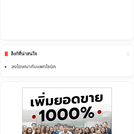
ลิงก์ที่น่าสนใจ
ลงโฆษณากับแพทโซนิค