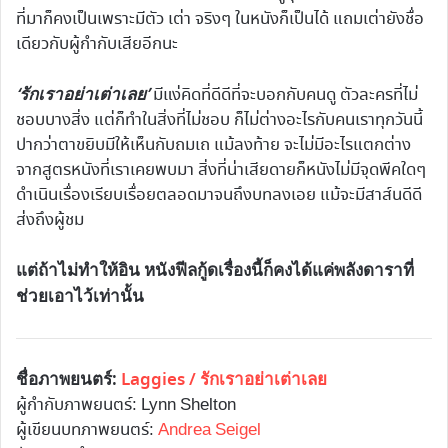
ที่มาก็คงเป็นเพราะมีตัว เต่า จริงๆ ในหนังก็เป็นได้ แถมเต่ายังชื่อ
เดียวกับผู้กำกับเสียอีกนะ
‘รักเราอย่าเต่าเลย’
มีแง่คิดที่ดีดีที่จะบอกกับคนดู ตัวละครที่ไม่
ชอบบางสิ่ง แต่ก็ทำในสิ่งที่ไม่ชอบ ก็ไม่ต่างอะไรกับคนเราทุกวันนี้
ปากว่าตาขยิบมีให้เห็นกับถมเถ แม้ลงท้าย จะไม่มีอะไรแตกต่าง
จากสูตรหนังที่เราเคยพบมา สิ่งที่น่าเสียดายก็หนังไม่มีจุดพีคใดๆ
ดำเนินเรื่องเรียบเรื่อยตลอดมาจนถึงบทลงเอย แม้จะมีสาส์นดีดี
ส่งถึงผู้ชม
แต่ถ้าไม่ทำให้อิน หนังฟีลกู้ดเรื่องนี้ก็คงได้แค่พลังดาราที่
ช่วยเอาไว้เท่านั้น
ชื่อภาพยนตร์:
Laggies / รักเราอย่าเต่าเลย
ผู้กำกับภาพยนตร์: Lynn Shelton
ผู้เขียนบทภาพยนตร์:
Andrea Seigel