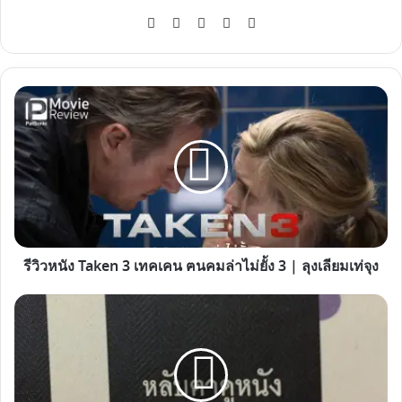
Website
Facebook
X
YouTube
Instagram
รีวิว
หนัง
Taken
3
เท
คเคน
ฅน
คม
รีวิวหนัง Taken 3 เทคเคน ฅนคมล่าไม่ยั้ง 3 | ลุงเลียมเท่จุง
ล่า
ไม่
อ่าน
ยั้ง
หนังสือ
3
กัน
|
'หลับตา
ลุง
ดู