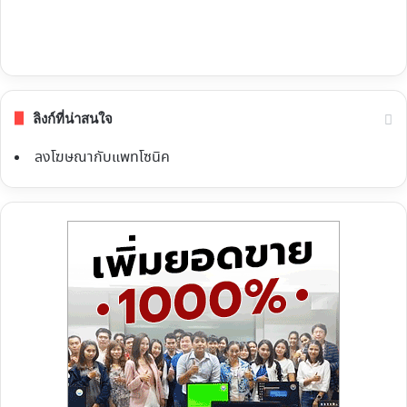
ลิงก์ที่น่าสนใจ
ลงโฆษณากับแพทโซนิค