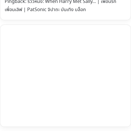
Pingback:
รีวิวหนัง: When Harry Met Sally... | เพื่อนรัก
เพื่อนเลิฟ | PatSonic จิปาถะ บันเทิง บล็อก