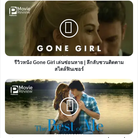
รีวิว
หนัง
Gone
Girl
เล่น
ซ่อน
หาย
|
รีวิวหนัง Gone Girl เล่นซ่อนหาย | ลึกลับชวนติดตาม
ลึกลับ
สไตล์ฟินเชอร์
ชวน
ติดตาม
รีวิว
สไตล์
หนัง
ฟิน
The
เชอ
Best
ร์
of
Me
รัก
แรก