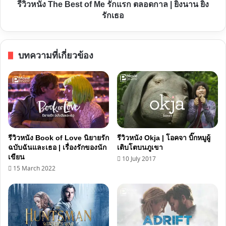
รีวิวหนัง The Best of Me รักแรก ตลอดกาล | ยิ่งนาน ยิ่ง
ตลอด
รักเธอ
กาล
|
ยิ่ง
บทความที่เกี่ยวข้อง
นาน
ยิ่ง
รัก
เธอ
รีวิวหนัง Book of Love นิยายรัก
รีวิวหนัง Okja | โอคจา บิ๊กหมูผู้
ฉบับฉันและเธอ | เรื่องรักของนัก
เติบโตบนภูเขา
เขียน
10 July 2017
15 March 2022