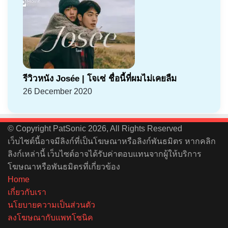
รีวิวหนัง Josée | โจเซ่ ชื่อนี้ที่ผมไม่เคยลืม
26 December 2020
© Copyright PatSonic 2026, All Rights Reserved
เว็บไซต์นี้อาจมีลิงก์ที่เป็นโฆษณาหรือลิงก์พันธมิตร หากคลิก
ลิงก์เหล่านี้ เว็บไซต์อาจได้รับค่าตอบแทนจากผู้ให้บริการ
โฆษณาหรือพันธมิตรที่เกี่ยวข้อง
Home
เกี่ยวกับเรา
นโยบายความเป็นส่วนตัว
ลงโฆษณากับแพทโซนิค