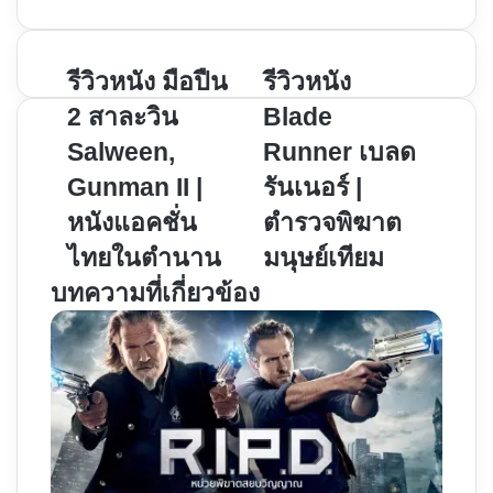
รีวิว
รีวิวหนัง มือปืน
รีวิว
รีวิวหนัง
หนัง
หนัง
2 สาละวิน
Blade
มือปืน
Blade
Salween,
Runner เบลด
2
Runner
Gunman II |
รันเนอร์ |
สาละ
เบลด
วิน
รัน
หนังแอคชั่น
ตำรวจพิฆาต
Salween,
เนอ
ไทยในตำนาน
มนุษย์เทียม
Gunman
ร์
บทความที่เกี่ยวข้อง
II
|
|
ตำรวจ
หนัง
พิฆาต
แอ
มนุษย์
คชั่น
เทียม
ไทย
ใน
ตำนาน