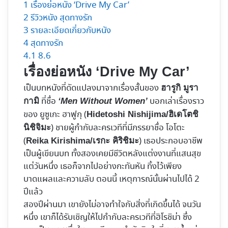
1
เรื่องย่อหนัง ‘Drive My Car’
2
รีวิวหนัง สุดทางรัก
3
รายละเอียดเกี่ยวกับหนัง
4
สุดทางรัก
4.1
8.6
เรื่องย่อหนัง ‘Drive My Car’
เป็นบทหนังที่ดัดแปลงมาจากเรื่องสั้นของ
ฮา
รู
กิ
มูรา
ที่ชื่อ
บอกเล่าเรื่องราว
กา
มิ
‘
Men Without Women’
ของ
ยูซูเกะ ฮาฟูกุ (
Hidetoshi Nishijima/ฮิเดโตชิ
) ชายผู้กำกับละครเวทีที่มีภรรยาชื่อ โอโตะ
นิชิจิมะ
(
) เธอประกอบอาชีพ
Reika Kirishima/เรกะ คิริชิมะ
เป็นผู้เขียนบท ทั้งสองเคยมีชีวิตหลังแต่งงานที่แสนสุข
แต่วันหนึ่ง เธอก็จากไปอย่างกะทันหัน ทิ้งไว้เพียง
บาดแผลและความลับ ตอนนี้ เหตุการณ์นั้นผ่านไปได้ 2
ปีแล้ว
สองปีผ่านมา เขายังไม่อาจทำใจกับสิ่งที่เกิดขึ้นได้ จนวัน
หนึ่ง เขาก็ได้รับเชิญให้ไปกำกับละครเวทีที่ฮิโรชิม่า ซึ่ง