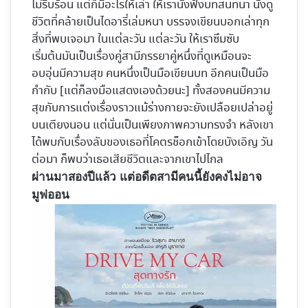
ไม่รีบร้อน แต่ก็มีอะไรให้เล่า ให้เรานั่งฟังบทสนทนา นั่งดู
ชีวิตที่คล้ายเป็นไดอารี่เล่มหนา บรรจงเขียนบอกเล่าทุก
สิ่งที่พบเจอมา ในแต่ละวัน แต่ละวัน ให้เราซึมซับ
เริ่มต้นมันเป็นเรื่องคู่สามีภรรยาคู่หนึ่งที่ดูเหมือนจะ
อบอุ่นมีความสุข คนหนึ่งเป็นมือเขียนบท อีกคนเป็นมือ
กำกับ [แต่ก็ลงมือแสดงเองด้วยนะ] ทั้งสองคนมีความ
สุขกับการแต่งเรื่องราวแม้ร่างกายจะยังเปลือยเปล่าอยู่
บนเตียงนอน แต่นั่นเป็นเพียงภาพความทรงจำ หลังเขา
ได้พบกับเรื่องลับของเธอที่โคตรช็อกเข้าโดยบังเอิญ วัน
ต่อมา ก็พบว่าเธอเสียชีวิตและจากเขาไปไกล
ผ่านมาสองปีแล้ว แต่อดีตสามีคนนี้ยังคงไม่อาจ
มูฟออน