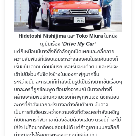
และ
ในหนัง
Hidetoshi Nishijima
Toko Miura
ญี่ปุ่นเรื่อง
‘Drive My Car’
แต่ก็เหมือนมีบางสิ่งที่กำลังถูกเปิดเผยและคลี่คลาย
ความสัมพันธ์ที่เรียบเฉยระหว่างสองคนในรถคันแดงก็
เริ่มขยับ จากแค่คนขับรถ เธอเริ่มจะมีตัวตน และเริ่มจะ
เข้าไปมีส่วนกับจิตใจข้างในของคาฟุกุมากขึ้น
ระหว่างนั้น ละครเวทีก็กำลังเป็นรูปเป็นร่างมากขึ้นเรื่อยๆ
บทละครที่ถูกซ้อมพูด ซ้อมส่งอารมณ์ มีบางอย่างที่
คล้ายจะสัมพันธ์กับความจริงที่คาฟุกุพบเจอ ดังเหมือน
ละครที่กำลังบอกอะไรบางอย่างกับตัวเขา มันอาจ
เป็นการทับซ้อนระหว่างความจริงที่ตัวละครกำลังเผชิญ
กับบทละครที่พวกเขาต้องซ้อมต้องแสดง ตรงนี้ถ้าจะไม่
ใส่ใจ ไม่คิดมากก็คงปล่อยไปได้ แต่ถ้าดูเอาแบบลงลึกก็
น่าจะมีอะไรให้คิดตริตรองมากอยู่เหมือนกัน