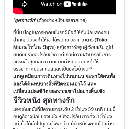
(ตัวอย่างหนังบรรยายไทย)
‘สุดทางรัก’
ที่นั่น มีกฎในการหาคนขับรถฝีมือดีให้กับนักแสดงคน
สำคัญ นั่นจึงทำให้เขาได้พบกับ มิซากิ วาตาริ (
Toko
) หญิงสาววัยรุ่นผู้เงียบขรึม ดูไม่
Miura/โทโกะ มิอุระ
ยินดียินร้ายอะไรกับชีวิต แต่เธอมีความสามารถในการ
ขับรถขั้นสุดยอด ความแตกต่างกันมากจะทำให้
บรรยากาศบนรถคันสีแดงเป็นยังไงบ้างนะ?
แต่ดูเหมือนการเดินทางไปบนถนน จะพาให้คนทั้ง
สองได้ค้นพบบางสิ่งที่ปิดซ่อนเอาไว้ และ
เปลี่ยนแปลงชีวิตของพวกเขาไปอย่างสิ้นเชิง
รีวิวหนัง
สุดทางรัก
มองเห็นหนังที่มีความยาวระดับ 2 ชั่วโมง 59 นาที แบบนี้
คนดูก็อาจนึกแขยงในใจ หนังอะไรกัน ยาวตั้ง 3 ชั่วโมง
แต่เมื่อได้เข้าไปดูเองจึงพบว่า แม้ตัวหนังจะเดินไปอย่าง