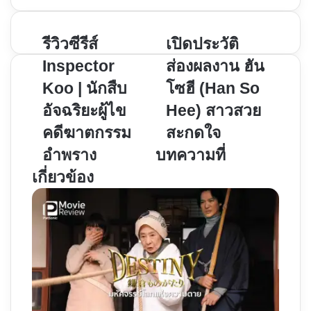
รีวิว
เปิด
รีวิวซีรีส์
เปิดประวัติ
ซี
ประวัติ
Inspector
ส่องผลงาน ฮัน
รีส์
ส่อง
Koo | นักสืบ
โซฮี (Han So
Inspector
ผล
อัจฉริยะผู้ไข
Hee) สาวสวย
Koo
งาน
|
ฮัน
คดีฆาตกรรม
สะกดใจ
นักสืบ
โซฮี
อำพราง
บทความที่
อัจฉริยะ
(Han
เกี่ยวข้อง
ผู้
So
ไข
Hee)
คดี
สาว
ฆาตกรรม
สวย
อำพราง
สะกด
ใจ