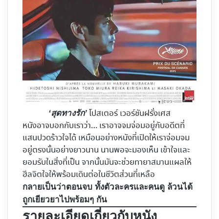
โปสเตอร์ เวอร์ชันฝรั่งเศส
‘สุดทางรัก’
หนังอาจบอกกับเราว่า… เราอาจจมจ่อมอยู่กับอดีตที่
แสนปวดร้าวใจได้ เหมือนอย่างหนังที่เปิดให้เราจ่อมจม
อยู่ตรงนั้นอย่างยาวนาน นานพอจะมองเห็น เข้าใจและ
ยอมรับในสิ่งที่เป็น จากนั้นมันจะช่วยทายาสมานแผลให้
ฮีลจิตใจให้พร้อมเดินต่อในชีวิตส่วนที่เหลือ
กลายเป็นว่าตอนจบ ทั้งตัวละครและคนดู ล้วนได้
ถูกเยียวยาไปพร้อมๆ กัน
รายละเอียดเกี่ยวกับหนัง